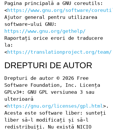
Pagina principală a GNU coreutils:
<
https://www.gnu.org/software/coreutils/
>
Ajutor general pentru utilizarea
software-ului GNU:
https://www.gnu.org/gethelp/
Raportați orice erori de traducere
la:
<
https://translationproject.org/team/ro.htm
DREPTURI DE AUTOR
Drepturi de autor © 2026 Free
Software Foundation, Inc. Licența
GPLv3+: GNU GPL versiunea 3 sau
ulterioară
<
https://gnu.org/licenses/gpl.html
>.
Acesta este software liber: sunteți
liber să-l modificați și să-l
redistribuiți. Nu există NICIO