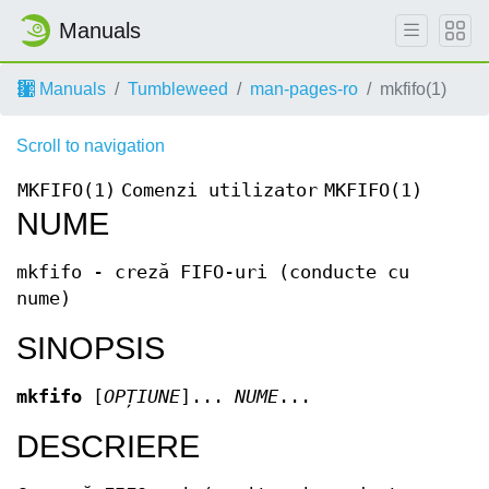
Manuals
Manuals
Tumbleweed
man-pages-ro
mkfifo(1)
Scroll to navigation
MKFIFO(1)
Comenzi utilizator
MKFIFO(1)
NUME
mkfifo - creză FIFO-uri (conducte cu
nume)
SINOPSIS
mkfifo
[
OPȚIUNE
]...
NUME
...
DESCRIERE