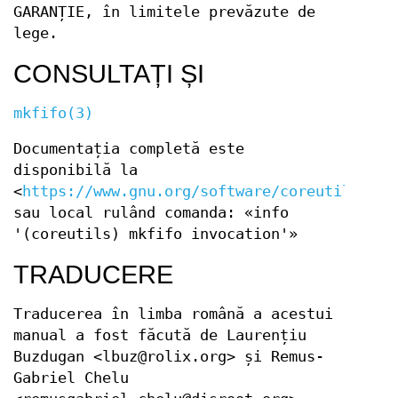
GARANȚIE, în limitele prevăzute de
lege.
CONSULTAȚI ȘI
mkfifo(3)
Documentația completă este
disponibilă la
<
https://www.gnu.org/software/coreutils/mkf
sau local rulând comanda: «info
'(coreutils) mkfifo invocation'»
TRADUCERE
Traducerea în limba română a acestui
manual a fost făcută de Laurențiu
Buzdugan <lbuz@rolix.org> și Remus-
Gabriel Chelu