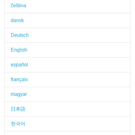
čeština
dansk
Deutsch
English
español
français
magyar
日本語
한국어