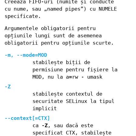
Creează FIFO-uri (numite și conducte
cu nume, sau „named pipes”) cu NUMELE
specificate.
Argumentele obligatorii pentru
opțiunile lungi sunt de asemenea
obligatorii pentru opțiunile scurte.
-m, --mode=MOD
stabilește biții de
permisiune pentru fișiere la
MOD, nu la a=rw - umask
-Z
stabilește contextul de
securitate SELinux la tipul
implicit
--context[=CTX]
ca
-Z
, sau dacă este
specificat CTX, stabilește