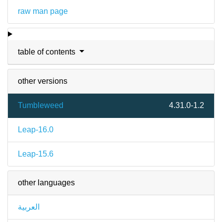
raw man page
table of contents
other versions
Tumbleweed
4.31.0-1.2
Leap-16.0
Leap-15.6
other languages
العربية