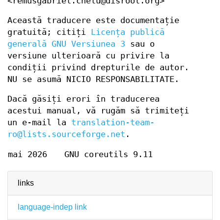
<remusgabriel.chelu@disroot.org>
Această traducere este documentație
gratuită; citiți
Licența publică
generală GNU Versiunea 3
sau o
versiune ulterioară cu privire la
condiții privind drepturile de autor.
NU se asumă NICIO RESPONSABILITATE.
Dacă găsiți erori în traducerea
acestui manual, vă rugăm să trimiteți
un e-mail la
translation-team-
ro@lists.sourceforge.net
.
mai 2026
GNU coreutils 9.11
links
language-indep link