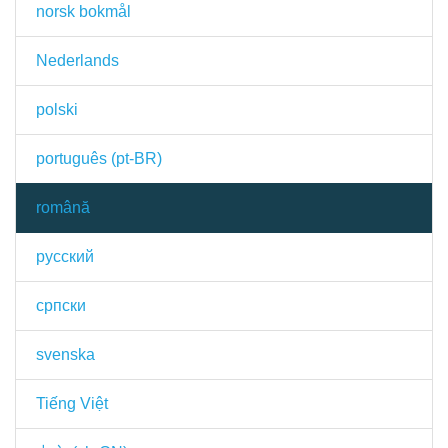
norsk bokmål
Nederlands
polski
português (pt-BR)
română
русский
српски
svenska
Tiếng Việt