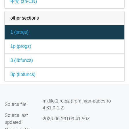
中文 (zh-CN)
other sections
1 (
progs
)
1p (
progs
)
3 (
libfuncs
)
3p (
libfuncs
)
mkfifo.1.ro.gz (from man-pages-ro
Source file:
4.31.0-1.2)
Source last
2026-06-29T09:41:50Z
updated: