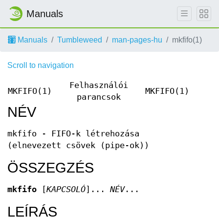
Manuals
Manuals
Tumbleweed
man-pages-hu
mkfifo(1)
Scroll to navigation
Felhasználói
MKFIFO(1)
MKFIFO(1)
parancsok
NÉV
mkfifo - FIFO-k létrehozása
(elnevezett csövek (pipe-ok))
ÖSSZEGZÉS
mkfifo
[
KAPCSOLÓ
]...
NÉV
...
LEÍRÁS