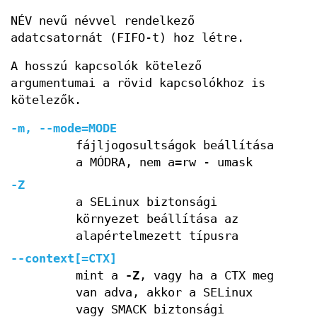
NÉV nevű névvel rendelkező
adatcsatornát (FIFO-t) hoz létre.
A hosszú kapcsolók kötelező
argumentumai a rövid kapcsolókhoz is
kötelezők.
-m, --mode=MODE
fájljogosultságok beállítása
a MÓDRA, nem a=rw - umask
-Z
a SELinux biztonsági
környezet beállítása az
alapértelmezett típusra
--context[=CTX]
mint a
-Z
, vagy ha a CTX meg
van adva, akkor a SELinux
vagy SMACK biztonsági