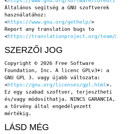
<
https://www.gnu.org/software/coreutils/
>
Általános segítség a GNU szoftverek
használatához:
<
https://www.gnu.org/gethelp/
>
Report any translation bugs to
<
https://translationproject.org/team/
>
SZERZŐI JOG
Copyright © 2026 Free Software
Foundation, Inc. A licenc GPLv3+: a
GNU GPL 3. vagy újabb változata:
<
https://gnu.org/licenses/gpl.html
>.
Ez egy szabad szoftver, terjesztheti
és/vagy módosíthatja. NINCS GARANCIA,
a törvény által engedélyezett
mértékig.
LÁSD MÉG