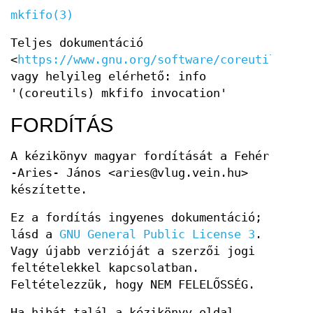
mkfifo(3)
Teljes dokumentáció
<
https://www.gnu.org/software/coreutils/mkf
vagy helyileg elérhető: info
'(coreutils) mkfifo invocation'
FORDÍTÁS
A kézikönyv magyar fordítását a Fehér
-Aries- János <aries@vlug.vein.hu>
készítette.
Ez a fordítás ingyenes dokumentáció;
lásd a
GNU General Public License 3
.
Vagy újabb verzióját a szerzői jogi
feltételekkel kapcsolatban.
Feltételezzük, hogy NEM FELELŐSSÉG.
Ha hibát talál a kézikönyv oldal