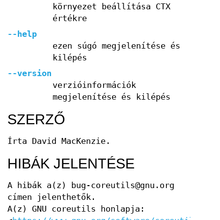
környezet beállítása CTX
értékre
--help
ezen súgó megjelenítése és
kilépés
--version
verzióinformációk
megjelenítése és kilépés
SZERZŐ
Írta David MacKenzie.
HIBÁK JELENTÉSE
A hibák a(z) bug-coreutils@gnu.org
címen jelenthetők.
A(z) GNU coreutils honlapja: