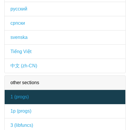
русский
српски
svenska
Tiếng Việt
中文 (zh-CN)
other sections
1 (
progs
)
1p (
progs
)
3 (
libfuncs
)