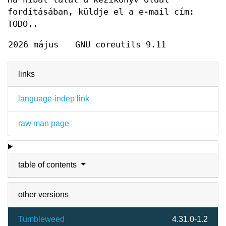
fordításában, küldje el a e-mail cím:
TODO..
2026 május
GNU coreutils 9.11
links
language-indep link
raw man page
table of contents
other versions
Tumbleweed
4.31.0-1.2