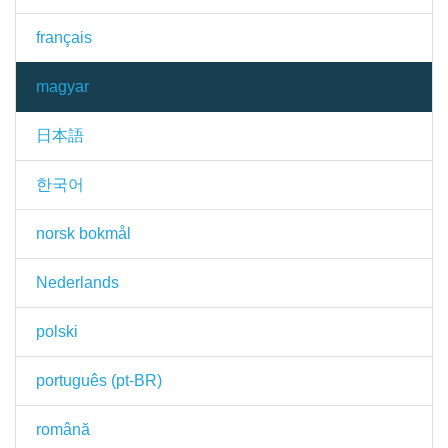
français
magyar
日本語
한국어
norsk bokmål
Nederlands
polski
português (pt-BR)
română