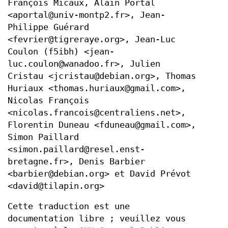
François Micaux, Alain Portal
<aportal@univ-montp2.fr>, Jean-
Philippe Guérard
<fevrier@tigreraye.org>, Jean-Luc
Coulon (f5ibh) <jean-
luc.coulon@wanadoo.fr>, Julien
Cristau <jcristau@debian.org>, Thomas
Huriaux <thomas.huriaux@gmail.com>,
Nicolas François
<nicolas.francois@centraliens.net>,
Florentin Duneau <fduneau@gmail.com>,
Simon Paillard
<simon.paillard@resel.enst-
bretagne.fr>, Denis Barbier
<barbier@debian.org> et David Prévot
<david@tilapin.org>
Cette traduction est une
documentation libre ; veuillez vous