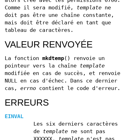
alors créé avec les permissions 0700.
Comme il sera modifié,
template
ne
doit pas être une chaîne constante,
mais doit être déclaré en tant que
tableau de caractères.
VALEUR RENVOYÉE
La fonction
mkdtemp
() renvoie un
pointeur vers la chaîne
template
modifiée en cas de succès, et renvoie
NULL en cas d'échec. Dans ce dernier
cas,
errno
contient le code d'erreur.
ERREURS
EINVAL
Les six derniers caractères
de
template
ne sont pas
XXXXXX.
template
n'est pas