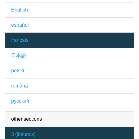
English
español
français
日本語
polski
română
русский
other sections
3 (
libfuncs
)