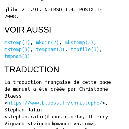
glibc 2.1.91. NetBSD 1.4. POSIX.1-
2008.
VOIR AUSSI
mktemp(1)
,
mkdir(2)
,
mkstemp(3)
,
mktemp(3)
,
tempnam(3)
,
tmpfile(3)
,
tmpnam(3)
TRADUCTION
La traduction française de cette page
de manuel a été créée par Christophe
Blaess
<
https://www.blaess.fr/christophe/
>,
Stéphan Rafin
<stephan.rafin@laposte.net>, Thierry
Vignaud <tvignaud@mandriva.com>,