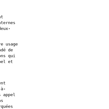
nt
nternes
deux-
re usage
ndé de
ons qui
pel et
ent
-à-
s appel
ns
rquées