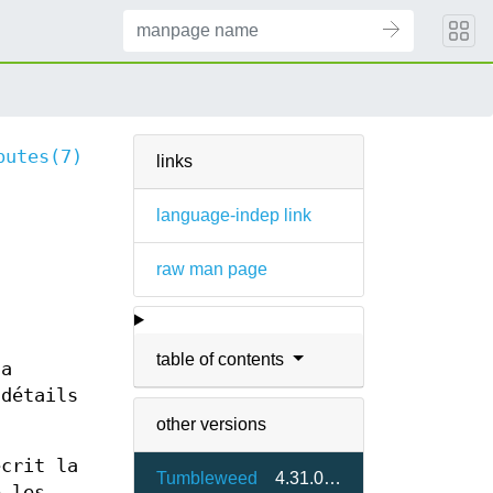
butes(7)
links
language-indep link
raw man page
table of contents
la
 détails
other versions
écrit la
Tumbleweed
4.31.0-1.2
e les