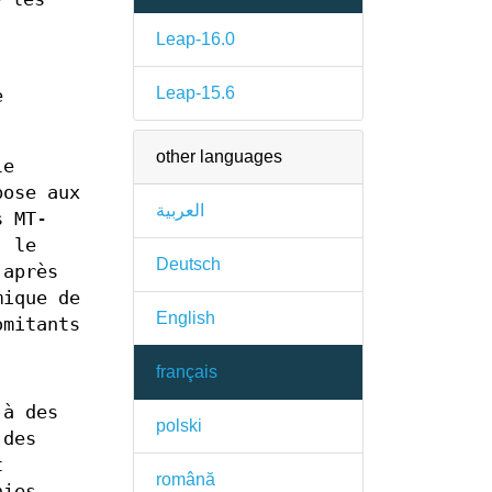
Leap-16.0
Leap-15.6
e
other languages
le
pose aux
العربية
s MT-
, le
Deutsch
 après
mique de
English
omitants
français
 à des
polski
 des
t
română
nies