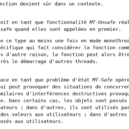
nction devient sûr dans un contexte.
init
en tant que fonctionnalité
MT-Unsafe
réal
nsafe
quand elles sont appelées en premier.
de ce type au moins une fois en mode monothre
pécifique qui fait considérer la fonction co
as d'autre raison, la fonction peut alors êtr
près le démarrage d'autres threads.
race
en tant que problème d'état
MT-Safe
opère
qui peut provoquer des situations de concurre
imilaires d'interférences destructives provoq
te. Dans certains cas, les objets sont passés
sateurs ; dans d'autres, ils sont utilisés pa
 des valeurs aux utilisateurs ; dans d'autres
posés aux utilisateurs.