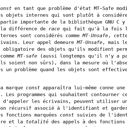
const
en tant que problème d'état MT-Safe mod
es objets internes qui sont plutôt à considér
 partie importante de la bibliothèque GNU C y
 la différence de
race
qui fait qu'à la fois 
nternes sont considérés comme
MT-Unsafe
, cett
rivains. Leur appel demeure
MT-Unsafe
, mais l
s obligatoire des objets qu'ils modifient per
 comme
MT-safe
(aussi longtemps qu'il n'y a p
ils soient non sûrs), dans la mesure où l'abs
as un problème quand les objets sont effectiv
la marque
const
apparaîtra lui-même conne une
s. Les programmes qui souhaitent contourner c
n d'appeler les écrivains, peuvent utiliser u
non récursif associé à l'identifiant et garde
s fonctions marquées
const
suivies de l'iden
ure et la
totalité
des appels à des fonctions