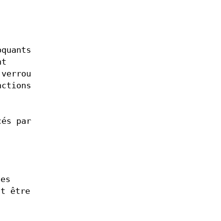
oquants
nt
 verrou
nctions
cés par
des
ut être