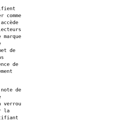
ifient
er comme
 accède
lecteurs
e marque
e
met de
as
ence de
ement
 note de
e
n verrou
r la
tifiant