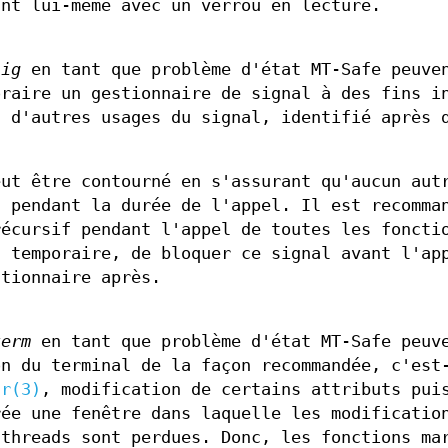
ant lui-même avec un verrou en lecture.
sig
en tant que problème d'état MT-Safe peuve
oraire un gestionnaire de signal à des fins i
c d'autres usages du signal, identifié après 
eut être contourné en s'assurant qu'aucun aut
a pendant la durée de l'appel. Il est recomma
récursif pendant l'appel de toutes les foncti
l temporaire, de bloquer ce signal avant l'ap
stionnaire après.
term
en tant que problème d'état MT-Safe peuv
on du terminal de la façon recommandée, c'est
tr(3)
, modification de certains attributs pui
rée une fenêtre dans laquelle les modificatio
 threads sont perdues. Donc, les fonctions ma