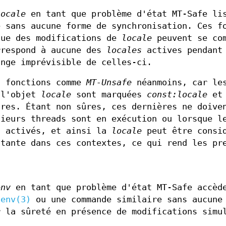
locale
en tant que problème d'état MT-Safe li
e sans aucune forme de synchronisation. Ces f
que des modifications de
locale
peuvent se com
rrespond à aucune des
locales
actives pendant
ange imprévisible de celles-ci.
s fonctions comme
MT-Unsafe
néanmoins, car le
 l'objet
locale
sont marquées
const:locale
et
ûres. Étant non sûres, ces dernières ne doive
sieurs threads sont en exécution ou lorsque l
t activés, et ainsi la
locale
peut être consi
stante dans ces contextes, ce qui rend les pr
env
en tant que problème d'état MT-Safe accèd
tenv(3)
ou une commande similaire sans aucune
r la sûreté en présence de modifications simu