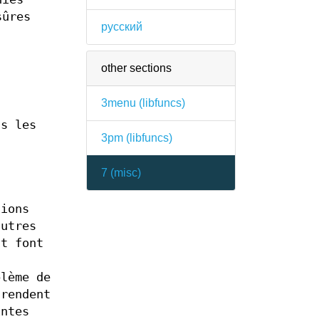
sûres
русский
other sections
3menu (
libfuncs
)
ns les
3pm (
libfuncs
)
7 (
misc
)
tions
autres
nt font
blème de
 rendent
intes