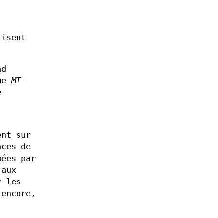
isent
ad
mme
MT-
e
nt sur
nces de
uées par
 aux
r les
 encore,