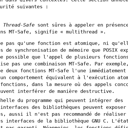
urité suivantes :
u
Thread-Safe
sont sûres à appeler en présenc
ans MT-Safe, signifie « multithread ».
ue pas qu'une fonction est atomique, ni qu'el
es de synchronisation de mémoire que POSIX ex
me possible que l'appel de plusieurs fonction
uise pas une combinaison MT-Safe. Par exemple
le deux fonctions MT-Safe l'une immédiatement
 un comportement équivalent à l'exécution ato
 fonctions, dans la mesure où des appels conc
euvent interférer de manière destructive.
chelle du programme qui peuvent intégrer des
 interfaces des bibliothèques peuvent exposer
es, aussi il n'est pas recommandé de réaliser
es interfaces de la bibliothèque GNU C. L'éta
st pas garanti. Néanmoins, les fonctions défi