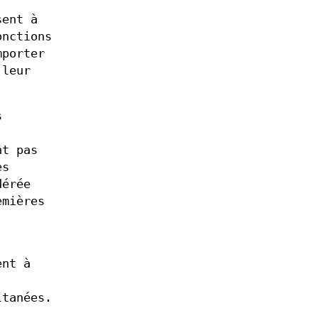
sent à
onctions
porter
 leur
s
nt pas
es
dérée
emières
ent à
ltanées.