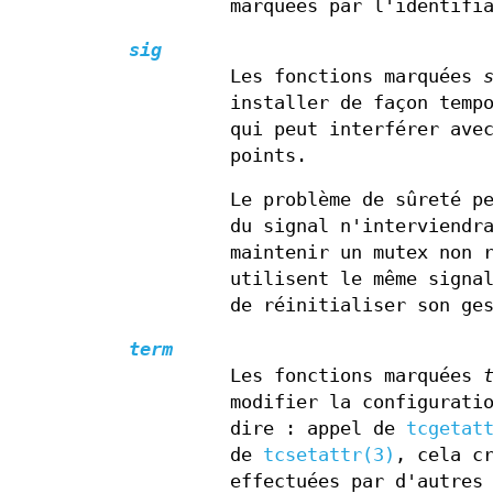
marquées par l'identifi
sig
Les fonctions marquées
installer de façon temp
qui peut interférer ave
points.
Le problème de sûreté p
du signal n'interviendr
maintenir un mutex non 
utilisent le même signa
de réinitialiser son ge
term
Les fonctions marquées
modifier la configurati
dire : appel de
tcgetat
de
tcsetattr(3)
, cela c
effectuées par d'autres