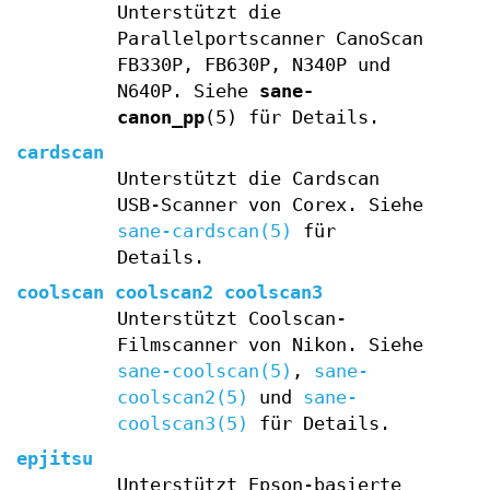
Unterstützt die
Parallelportscanner CanoScan
FB330P, FB630P, N340P und
N640P. Siehe
sane-
canon_pp
(5) für Details.
cardscan
Unterstützt die Cardscan
USB-Scanner von Corex. Siehe
sane-cardscan(5)
für
Details.
coolscan coolscan2 coolscan3
Unterstützt Coolscan-
Filmscanner von Nikon. Siehe
sane-coolscan(5)
,
sane-
coolscan2(5)
und
sane-
coolscan3(5)
für Details.
epjitsu
Unterstützt Epson-basierte