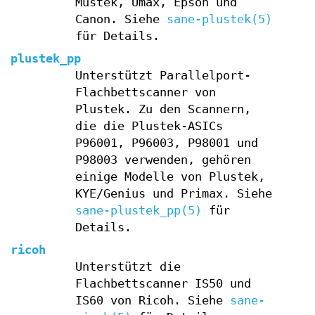
Mustek, Umax, Epson und
Canon. Siehe
sane-plustek(5)
für Details.
plustek_pp
Unterstützt Parallelport-
Flachbettscanner von
Plustek. Zu den Scannern,
die die Plustek-ASICs
P96001, P96003, P98001 und
P98003 verwenden, gehören
einige Modelle von Plustek,
KYE/Genius und Primax. Siehe
sane-plustek_pp(5)
für
Details.
ricoh
Unterstützt die
Flachbettscanner IS50 und
IS60 von Ricoh. Siehe
sane-