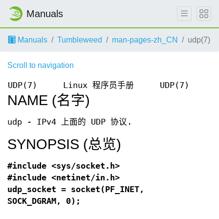
Manuals
Manuals
Tumbleweed
man-pages-zh_CN
udp(7)
Scroll to navigation
UDP(7)
Linux 程序员手册
UDP(7)
NAME (名字)
udp - IPv4 上面的 UDP 协议.
SYNOPSIS (总览)
#include <sys/socket.h>
#include <netinet/in.h>
udp_socket = socket(PF_INET,
SOCK_DGRAM, 0);