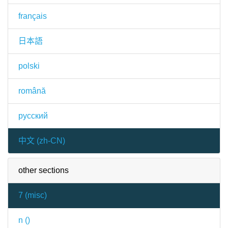
français
日本語
polski
română
русский
中文 (zh-CN)
other sections
7 (
misc
)
n (
)