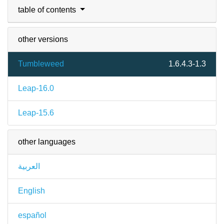
table of contents
other versions
Tumbleweed
1.6.4.3-1.3
Leap-16.0
Leap-15.6
other languages
العربية
English
español