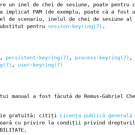
re un inel de chei de sesiune, poate pentru 
a implicat PAM (de exemplu, poate că a fost 
el de scenariu, inelul de chei de sesiune al
substitut pentru
session-keyring(7)
.
,
persistent-keyring(7)
,
process-keyring(7)
,
g(7)
,
user-keyring(7)
tui manual a fost făcută de Remus-Gabriel Ch
ție gratuită; citiți
Licența publică generală
oară cu privire la condiții privind drepturi
BILITATE.