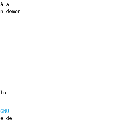
că a
un demon
elu
 GNU
le de