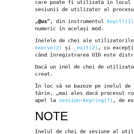
care poate fi utilizată în locul 
sesiunii de utilizator al procesu
„
@us
”, din instrumentul
keyctl(1)
numeric în același mod.
Inelele de chei ale utilizatoril
execve(2)
și
_exit(2)
, cu excepți
când înregistrarea UID este distr
Dacă un inel de chei de utilizato
creat.
În loc să se bazeze pe inelul de 
tărie, „mai ales dacă procesul ru
apel la
session-keyring(7)
, de e
NOTE
Inelul de chei de sesiune al util