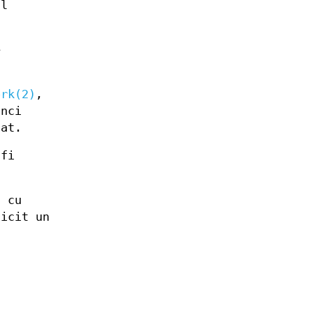
al
e
ork(2)
,
unci
șat.
 fi
ă cu
licit un