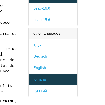
re
Leap-16.0
ie
Leap-15.6
ocese
other languages
tarea sa
العربية
n fir de
ei
Deutsch
inel de
elul de
English
iunea
română
ul în
русский
ar.
KEYRING
,