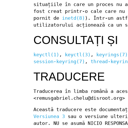
situațiile în care un proces nu a
fost creat printr-o cale care nu 
pornit de
inetd(8)
). Într-un astf
utilizatorului acționează ca un 
CONSULTAȚI ȘI
keyctl(1)
,
keyctl(3)
,
keyrings(7)
session-keyring(7)
,
thread-keyrin
TRADUCERE
Traducerea în limba română a aces
<remusgabriel.chelu@disroot.org>
Această traducere este documenta
Versiunea 3
sau o versiune ulteri
autor. NU se asumă NICIO RESPONSA