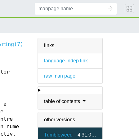
yring(7)
links
language-indep link
ator
raw man page
table of contents
u a
re
între
other versions
un nume
ctiv.
Tumbleweed
4.31.0-1.2