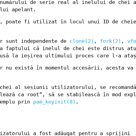
numărului de serie real al inelului de chei 
lui apelant.
, poate fi utilizat în locul unui ID de chei
or sunt independente de
clone(2)
,
fork(2)
,
vf
a faptului că inelul de chei este distrus at
usă la ieșirea ultimului proces care l-a ata
r nu există în momentul accesării, acesta va
chei al sesiunii utilizatorului, se recomand
lează ca root”, să se stabilească în mod exp
xemplu prin
pam_keyinit(8)
.
izatorului a fost adăugat pentru a sprijini