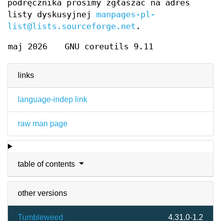
podręcznika prosimy zgłaszać na adres
listy dyskusyjnej
manpages-pl-
list@lists.sourceforge.net
.
maj 2026
GNU coreutils 9.11
links
language-indep link
raw man page
table of contents
other versions
Tumbleweed
4.31.0-1.2