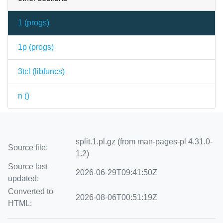
1 (
progs
)
1p (
progs
)
3tcl (
libfuncs
)
n (
)
split.1.pl.gz (from man-pages-pl 4.31.0-
Source file:
1.2)
Source last
2026-06-29T09:41:50Z
updated:
Converted to
2026-08-06T00:51:19Z
HTML: