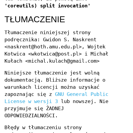
'coreutils) split invocation'
TŁUMACZENIE
Tłumaczenie niniejszej strony
podręcznika: Gwidon S. Naskrent
<naskrent@hoth.amu.edu.pl>, Wojtek
Kotwica <wkotwica@post.pl> i Michał
Kułach <michal.kulach@gmail.com>
Niniejsze tłumaczenie jest wolną
dokumentacją. Bliższe informacje o
warunkach licencji można uzyskać
zapoznając się z
GNU General Public
License w wersji 3
lub nowszej. Nie
przyjmuje się ŻADNEJ
ODPOWIEDZIALNOŚCI.
Błędy w tłumaczeniu strony