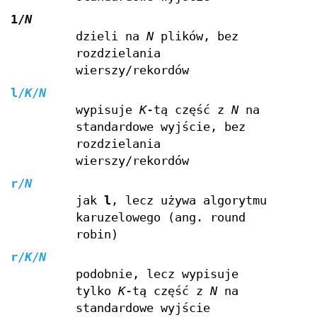
1/
N
dzieli na
N
plików, bez
rozdzielania
wierszy/rekordów
l/
K
/
N
wypisuje
K
-tą część z
N
na
standardowe wyjście, bez
rozdzielania
wierszy/rekordów
r/
N
jak
l
, lecz używa algorytmu
karuzelowego (ang. round
robin)
r/
K
/
N
podobnie, lecz wypisuje
tylko
K
-tą część z
N
na
standardowe wyjście