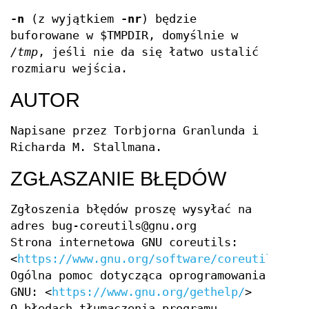
-n
(z wyjątkiem
-nr
) będzie
buforowane w $TMPDIR, domyślnie w
/tmp
, jeśli nie da się łatwo ustalić
rozmiaru wejścia.
AUTOR
Napisane przez Torbjorna Granlunda i
Richarda M. Stallmana.
ZGŁASZANIE BŁĘDÓW
Zgłoszenia błędów proszę wysyłać na
adres bug-coreutils@gnu.org
Strona internetowa GNU coreutils:
<
https://www.gnu.org/software/coreutils/
>
Ogólna pomoc dotycząca oprogramowania
GNU: <
https://www.gnu.org/gethelp/
>
O błędach tłumaczenia programu