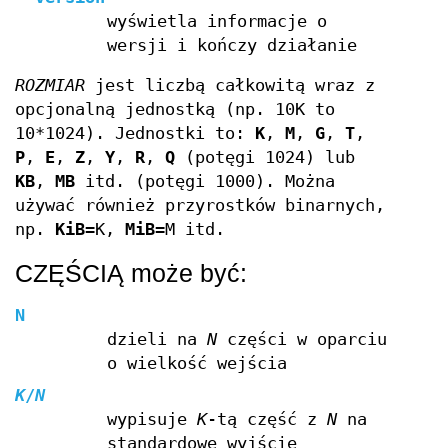
wyświetla informacje o
wersji i kończy działanie
ROZMIAR
jest liczbą całkowitą wraz z
opcjonalną jednostką (np. 10K to
10*1024). Jednostki to:
K
,
M
,
G
,
T
,
P
,
E
,
Z
,
Y
,
R
,
Q
(potęgi 1024) lub
KB
,
MB
itd. (potęgi 1000). Można
używać również przyrostków binarnych,
np.
KiB
=K,
MiB
=M itd.
CZĘŚCIĄ może być:
N
dzieli na
N
części w oparciu
o wielkość wejścia
K
/
N
wypisuje
K
-tą część z
N
na
standardowe wyjście