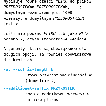
Wypisuje równe części
PLIKU
do plików
PRZEDROSTEK
aa
PRZEDROSTEK
ab
, ...;
domyślnym rozmiarem jest 1000
wierszy, a domyślnym
PRZEDROSTKIEM
jest
x
.
Jeśli nie podano
PLIKU
lub jako
PLIK
podano
-
, czyta standardowe wejście.
Argumenty, które są obowiązkowe dla
długich opcji, są również obowiązkowe
dla krótkich.
-a, --suffix-length=N
używa przyrostków długości
N
(domyślnie 2)
--additional-suffix=PRZYROSTEK
dodaje dodatkowy
PRZYROSTEK
do nazw plików