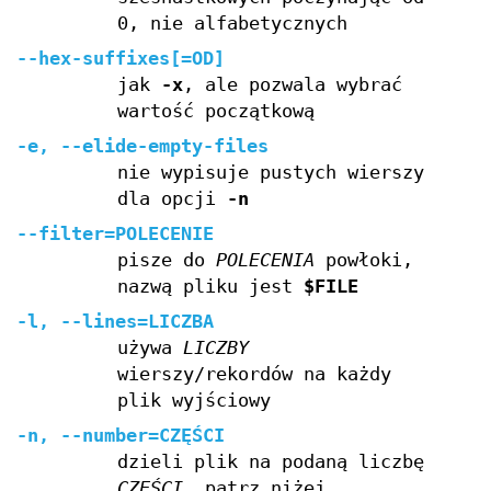
0, nie alfabetycznych
--hex-suffixes[=OD]
jak
-x
, ale pozwala wybrać
wartość początkową
-e, --elide-empty-files
nie wypisuje pustych wierszy
dla opcji
-n
--filter=POLECENIE
pisze do
POLECENIA
powłoki,
nazwą pliku jest
$FILE
-l, --lines=LICZBA
używa
LICZBY
wierszy/rekordów na każdy
plik wyjściowy
-n, --number=CZĘŚCI
dzieli plik na podaną liczbę
CZĘŚCI
, patrz niżej