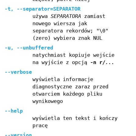
-t, --separator=SEPARATOR
używa
SEPARATORA
zamiast
nowego wiersza jak
separatora rekordów; "\0"
(zero) wybiera znak NUL
-u, --unbuffered
natychmiast kopiuje wejście
na wyjście z opcją
-n r/
...
--verbose
wyświetla informacje
diagnostyczne zaraz przed
otwarciem każdego pliku
wynikowego
--help
wyświetla ten tekst i kończy
pracę
--version