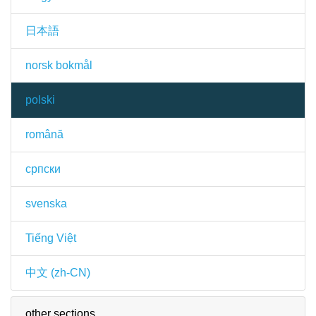
日本語
norsk bokmål
polski
română
српски
svenska
Tiếng Việt
中文 (zh-CN)
other sections