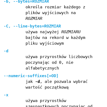
-b, --bytes=ROZMIAR
określa rozmiar każdego z
plików wyjściowych na
ROZMIAR
-C, --line-bytes=ROZMIAR
używa najwyżej
ROZMIARU
bajtów na rekord w każdym
pliku wyjściowym
-d
używa przyrostków liczbowych
poczynając od 0, nie
alfabetycznych
--numeric-suffixes[=OD]
jak
-d
, ale pozwala wybrać
wartość początkową
-x
używa przyrostków
szesnastkowych poczynając od