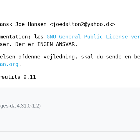
E
ansk Joe Hansen <joedalton2@yahoo.dk>
umentation; læs
GNU General Public License ve
ser. Der er INGEN ANSVAR.
lsen af ​​denne vejledning, skal du sende en b
an.org
.
reutils 9.11
ages-da 4.31.0-1.2)