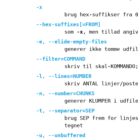
-x
brug hex-suffikser fra 
--hex-suffixes[=FROM]
som
-x
, men tillad angi
-e, --elide-empty-files
generer ikke tomme udfi
--filter=COMMAND
skriv til skal-KOMMANDO
-l, --lines=NUMBER
skriv ANTAL linjer/post
-n, --number=CHUNKS
generer KLUMPER i udfil
-t, --separator=SEP
brug SEP frem for linje
tegnet
-u, --unbuffered