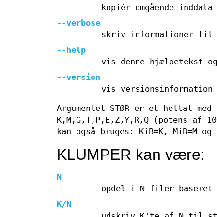
kopiér omgående inddata
--verbose
skriv informationer til
--help
vis denne hjælpetekst o
--version
vis versionsinformation
Argumentet STØR er et heltal med 
K,M,G,T,P,E,Z,Y,R,Q (potens af 10
kan også bruges: KiB=K, MiB=M og 
KLUMPER kan være:
N
opdel i N filer baseret
K/N
udskriv K'te af N til s