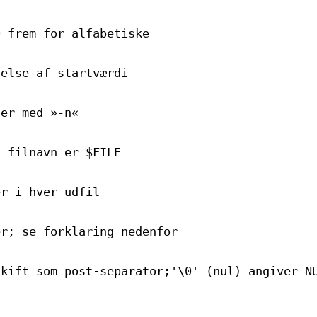
0 frem for alfabetiske
velse af startværdi
ler med »-n«
; filnavn er $FILE
er i hver udfil
er; se forklaring nedenfor
skift som post-separator;'\0' (nul) angiver N