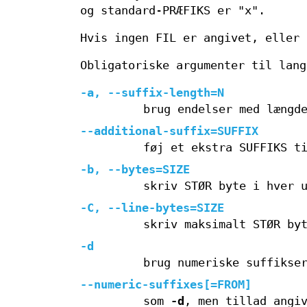
og standard-PRÆFIKS er "x".
Hvis ingen FIL er angivet, eller 
Obligatoriske argumenter til lang
-a, --suffix-length=N
brug endelser med længd
--additional-suffix=SUFFIX
føj et ekstra SUFFIKS t
-b, --bytes=SIZE
skriv STØR byte i hver 
-C, --line-bytes=SIZE
skriv maksimalt STØR by
-d
brug numeriske suffikse
--numeric-suffixes[=FROM]
som
-d
, men tillad angi