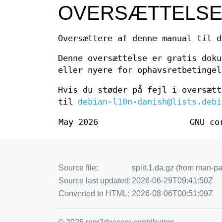
OVERSÆTTELS
Oversættere af denne manual til d
Denne oversættelse er gratis dok
eller nyere for ophavsretbetingel
Hvis du støder på fejl i oversætte
til
debian-l10n-danish@lists.debi
May 2026
GNU co
Source file:
split.1.da.gz (from man-p
Source last updated:
2026-06-29T09:41:50Z
Converted to HTML:
2026-08-06T00:51:09Z