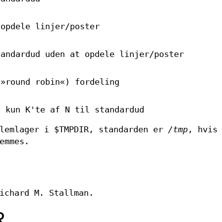
 opdele linjer/poster
tandardud uden at opdele linjer/poster
(»round robin«) fordeling
v kun K'te af N til standardud
llemlager i $TMPDIR, standarden er
/tmp
, hvis
emmes.
ichard M. Stallman.
R