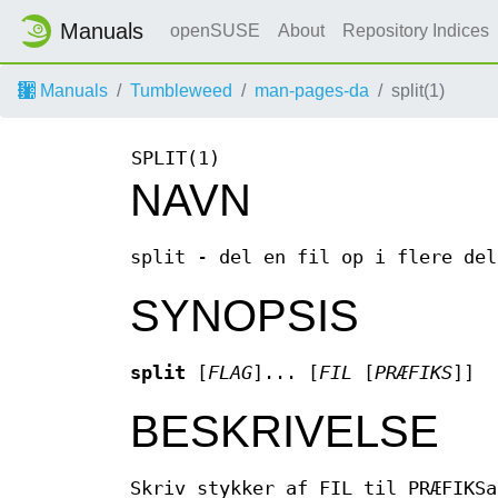
Manuals
openSUSE
About
Repository Indices
Manuals
Tumbleweed
man-pages-da
split(1)
SPLIT(1)
NAVN
split - del en fil op i flere del
SYNOPSIS
split
[
FLAG
]... [
FIL
[
PRÆFIKS
]]
BESKRIVELSE
Skriv stykker af FIL til PRÆFIKSa