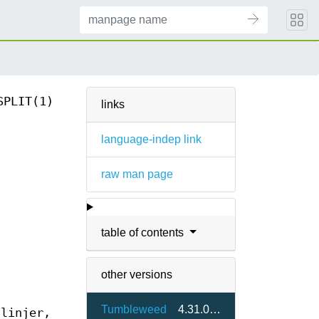
SPLIT(1)
links
language-indep link
raw man page
table of contents
other versions
Tumbleweed
4.31.0-1.2
 linjer,