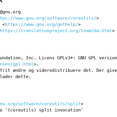
@gnu.org
tps://www.gnu.org/software/coreutils/
>
 <
https://www.gnu.org/gethelp/
>
https://translationproject.org/team/da.html
>
undation, Inc. Licens GPLv3+: GNU GPL versio
nses/gpl.html
>.
frit ændre og videredistribuere det. Der giv
lader dette.
nu.org/software/coreutils/split
>
o '(coreutils) split invocation'