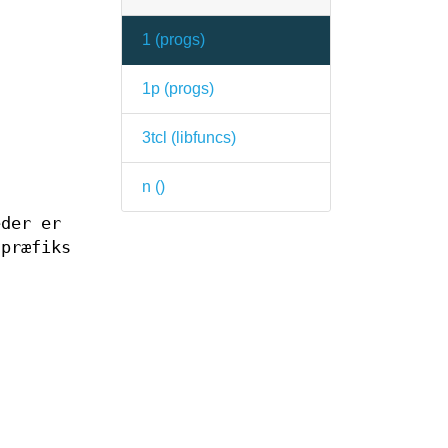
1 (
progs
)
1p (
progs
)
3tcl (
libfuncs
)
n (
)
eder er
 præfiks