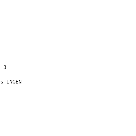
n 3
es INGEN