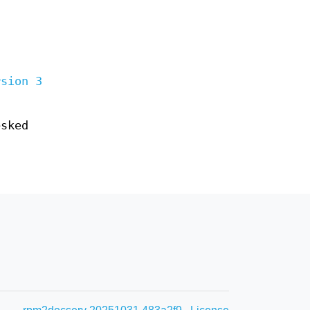
rsion 3
esked