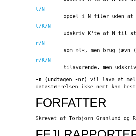
l/N
opdel i N filer uden at
l/K/N
udskriv K'te af N til s
r/N
som »l«, men brug jævn 
r/K/N
tilsvarende, men udskri
-n
(undtagen
-nr
) vil lave et me
datastørrelsen ikke nemt kan best
FORFATTER
Skrevet af Torbjorn Granlund og R
FEJLRAPPORTE