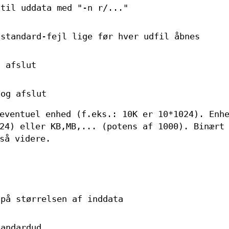
 til uddata med "-n r/..."
 standard-fejl lige før hver udfil åbnes
g afslut
 og afslut
eventuel enhed (f.eks.: 10K er 10*1024). Enh
24) eller KB,MB,... (potens af 1000). Binært
så videre.
 på størrelsen af inddata
tandardud