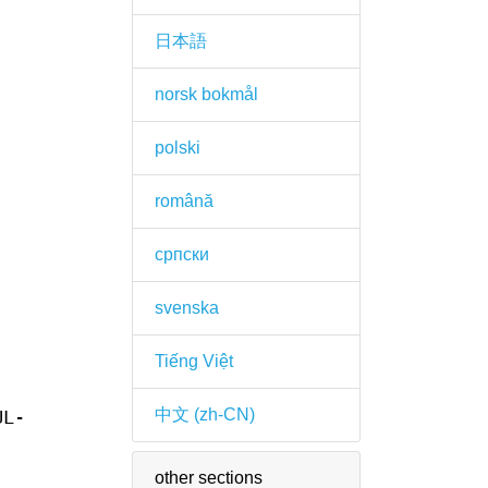
日本語
norsk bokmål
polski
română
српски
svenska
Tiếng Việt
中文 (zh-CN)
UL-
other sections