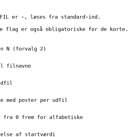
FIL er -, læses fra standard-ind.
e flag er også obligatoriske for de korte.
en N (forvalg 2)
il filnavne
udfil
te med poster per udfil
r fra 0 frem for alfabetiske
velse af startværdi