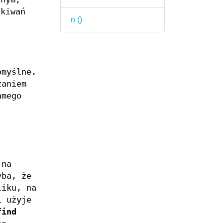
ukiwań
n (
)
omyślne.
zaniem
amego
 na
yba, że
liku, na
i użyje
find