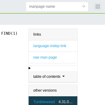
FIND(1)
links
language-indep link
raw man page
table of contents
other versions
Tumbleweed
4.31.0-1.2