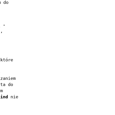
m do
ą -
a,
ż
 które
o
ązaniem
yta do
ym
find
nie