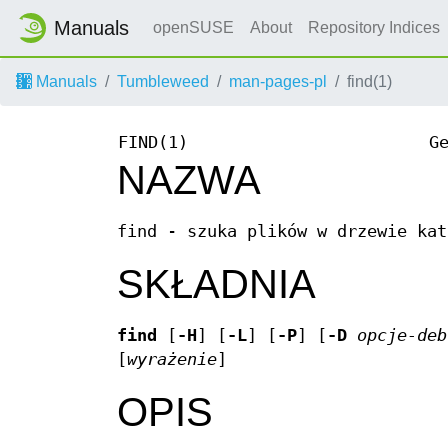
Manuals
openSUSE
About
Repository Indices
Manuals
Tumbleweed
man-pages-pl
find(1)
FIND(1)
G
NAZWA
find - szuka plików w drzewie kat
SKŁADNIA
find
[
-H
] [
-L
] [
-P
] [
-D
opcje-deb
[
wyrażenie
]
OPIS