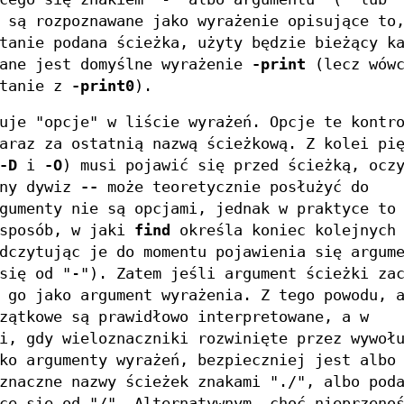
 są rozpoznawane jako wyrażenie opisujące to
tanie podana ścieżka, użyty będzie bieżący k
wane jest domyślne wyrażenie
-print
(lecz wówc
stanie z
-print0
).
uje "opcje" w liście wyrażeń. Opcje te kontr
araz za ostatnią nazwą ścieżkową. Z kolei pi
-D
i
-O
) musi pojawić się przed ścieżką, ocz
jny dywiz
--
może teoretycznie posłużyć do
gumenty nie są opcjami, jednak w praktyce to
 sposób, w jaki
find
określa koniec kolejnych
dczytując je do momentu pojawienia się argum
się od "-"). Zatem jeśli argument ścieżki za
 go jako argument wyrażenia. Z tego powodu, 
zątkowe są prawidłowo interpretowane, a w
i, gdy wieloznaczniki rozwinięte przez wywoł
ko argumenty wyrażeń, bezpieczniej jest albo
znaczne nazwy ścieżek znakami "./", albo pod
ce się od "/". Alternatywnym, choć nieprzeno