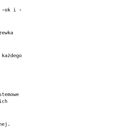
 -ok i -
zewka
 każdego
stemowe
ich
nej.