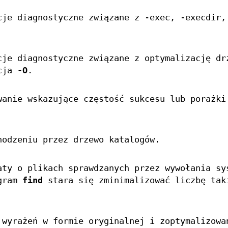
cje diagnostyczne związane z -exec, -execdir,
cje diagnostyczne związane z optymalizację dr
pcja
-O
.
wanie wskazujące częstość sukcesu lub porażki
hodzeniu przez drzewo katalogów.
aty o plikach sprawdzanych przez wywołania sy
gram
find
stara się zminimalizować liczbę tak
 wyrażeń w formie oryginalnej i zoptymalizowa