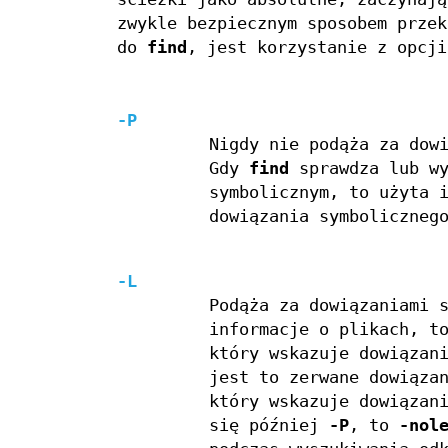
zwykle bezpiecznym sposobem przek
do
find
, jest korzystanie z opcj
-P
Nigdy nie podąża za dow
Gdy
find
sprawdza lub wy
symbolicznym, to użyta 
dowiązania symboliczneg
-L
Podąża za dowiązaniami 
informacje o plikach, t
który wskazuje dowiązan
jest to zerwane dowiąza
który wskazuje dowiązan
się później
-P
, to
-nol