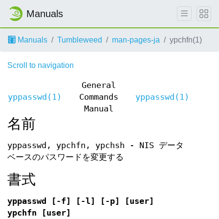
Manuals
Manuals
Tumbleweed
man-pages-ja
ypchfn(1)
Scroll to navigation
General
yppasswd(1)
Commands
yppasswd(1)
Manual
名前
yppasswd, ypchfn, ypchsh - NIS データ
ベースのパスワードを変更する
書式
yppasswd [-f] [-l] [-p] [user]
ypchfn [user]