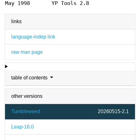
May 1998
YP Tools 2.8
links
language-indep link
raw man page
table of contents
other versions
Tumbleweed
20260515-2.1
Leap-16.0