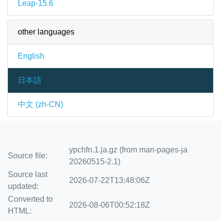
Leap-15.6
other languages
English
日本語
中文 (zh-CN)
ypchfn.1.ja.gz (from man-pages-ja
Source file:
20260515-2.1)
Source last
2026-07-22T13:48:06Z
updated:
Converted to
2026-08-06T00:52:18Z
HTML: