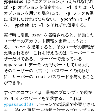
yppasswd
は他にオプションが与えられなけれ
ば
-p
オプションを仮定する。
-f
または
-l
オプションを用いた場合には、
-p
フラグも陽
に指定しなければならない。
ypchfn
は
-f
を、
ypchsh
は
-l
をそれぞれ仮定する。
実行時に引数
user
を省略されると、起動した
ユーザーのアカウント情報を更新しようとす
る。
user
を指定すると、そのユーザの情報が
更新されるが、これを行えるのは スーパーユー
ザーだけである。 サーバーで走っている
yppasswdd デーモンがサポートしていれば、
そのユーザーの (古い) パスワードの代わり
に、サーバーの root パスワードを与えること
ができる。
すべてのコマンドは、最初のプロンプトで現在
の NIS パスワードを要求する。 これは
yppasswdd(8)
デーモンでの認証で必要とされ
る。 続いて更新する情報に対するプロンプトを