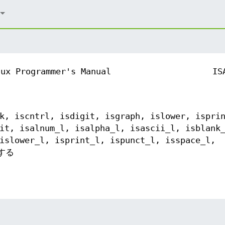
nux Programmer's Manual
IS
k, iscntrl, isdigit, isgraph, islower, ispri
it, isalnum_l, isalpha_l, isascii_l, isblank
islower_l, isprint_l, ispunct_l, isspace_l,
類する