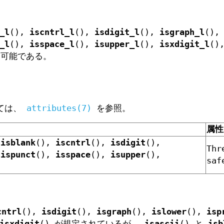
_l
(),
iscntrl_l
(),
isdigit_l
(),
isgraph_l
(),
_l
(),
isspace_l
(),
isupper_l
(),
isxdigit_l
()
利用可能である。
いては、
attributes(7)
を参照。
属性
,
isblank
(),
iscntrl
(),
isdigit
(),
Thr
,
ispunct
(),
isspace
(),
isupper
(),
saf
cntrl
(),
isdigit
(),
isgraph
(),
islower
(),
isp
isxdigit
() が規定されているが、
isascii
() と
isb