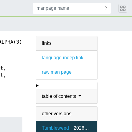
ALPHA(3)
links
language-indep link
nt,
raw man page
_l,
table of contents
other versions
Tumbleweed
20260515-2.1