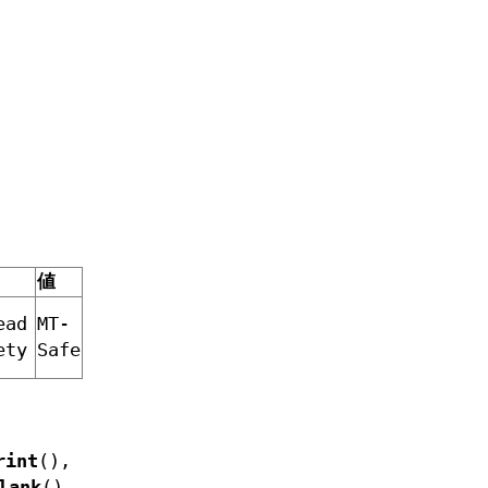
,
値
ead
MT-
ety
Safe
rint
(),
lank
()