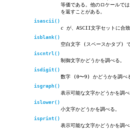
等価である。他のロケールで
を返すことがある。
isascii
()
c
が、ASCII文字セットに合
isblank
()
空白文字 (スペースかタブ) 
iscntrl
()
制御文字かどうかを調べる。
isdigit
()
数字 (0〜9) かどうかを調べ
isgraph
()
表示可能な文字かどうかを調べ
islower
()
小文字かどうかを調べる。
isprint
()
表示可能な文字かどうかを調べ