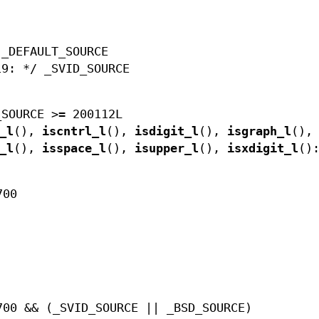
 _DEFAULT_SOURCE
19: */ _SVID_SOURCE
_SOURCE >= 200112L
_l
(),
iscntrl_l
(),
isdigit_l
(),
isgraph_l
(),
_l
(),
isspace_l
(),
isupper_l
(),
isxdigit_l
()
700
700 && (_SVID_SOURCE || _BSD_SOURCE)