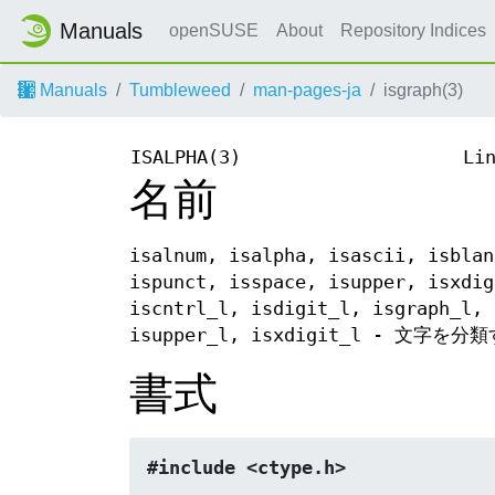
Manuals
openSUSE
About
Repository Indices
Manuals
Tumbleweed
man-pages-ja
isgraph(3)
ISALPHA(3)
Li
名前
isalnum, isalpha, isascii, isblan
ispunct, isspace, isupper, isxdig
iscntrl_l, isdigit_l, isgraph_l, 
isupper_l, isxdigit_l - 文字を分
書式
#include <ctype.h>