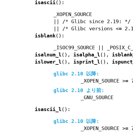
isascii
():
_XOPEN_SOURCE
|| /* Glibc since 2.19: */
|| /* Glibc versions <= 2.
isblank
():
_ISOC99_SOURCE || _POSIX_C
isalnum_l
(),
isalpha_l
(),
isblank
islower_l
(),
isprint_l
(),
ispunct
glibc 2.10 以降:
_XOPEN_SOURCE >= 
glibc 2.10 より前:
_GNU_SOURCE
isascii_l
():
glibc 2.10 以降:
_XOPEN_SOURCE >= 