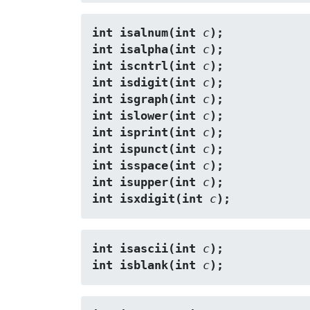
int isalnum(int 
c
);
int isalpha(int 
c
);
int iscntrl(int 
c
);
int isdigit(int 
c
);
int isgraph(int 
c
);
int islower(int 
c
);
int isprint(int 
c
);
int ispunct(int 
c
);
int isspace(int 
c
);
int isupper(int 
c
);
int isxdigit(int 
c
);
int isascii(int 
c
);
int isblank(int 
c
);