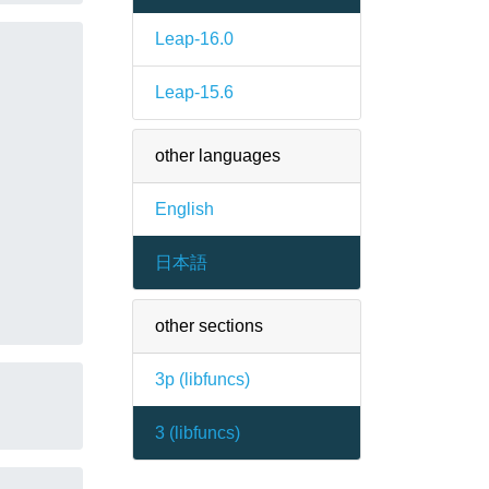
Leap-16.0
Leap-15.6
other languages
English
日本語
other sections
3p (
libfuncs
)
3 (
libfuncs
)