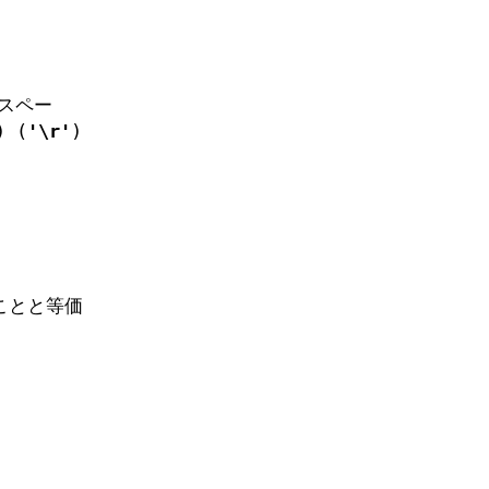
スペー
) (
'\r'
)
ことと等価