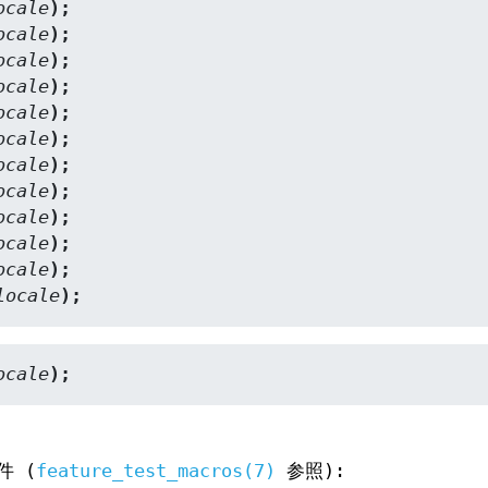
ocale
);
ocale
);
ocale
);
ocale
);
ocale
);
ocale
);
ocale
);
ocale
);
ocale
);
ocale
);
ocale
);
locale
);
ocale
);
件 (
feature_test_macros(7)
参照):