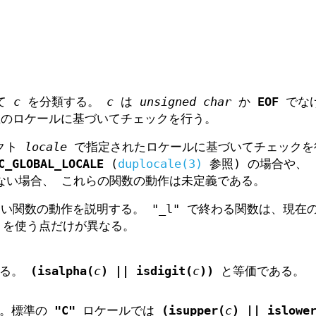
って
c
を分類する。
c
は
unsigned char
か
EOF
でな
現在のロケールに基づいてチェックを行う。
ェクト
locale
で指定されたロケールに基づいてチェックを
C_GLOBAL_LOCALE
(
duplocale(3)
参照) の場合や、
ない場合、 これらの関数の動作は未定義である。
ない関数の動作を説明する。 "_l" で終わる関数は、現在
を使う点だけが異なる。
べる。
(isalpha(
c
) || isdigit(
c
))
と等価である。
る。標準の
"C"
ロケールでは
(isupper(
c
) || islowe