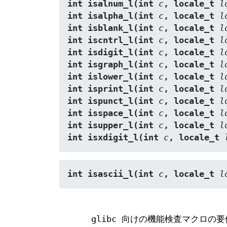
int isalnum_l(int 
c
, locale_t 
l
int isalpha_l(int 
c
, locale_t 
l
int isblank_l(int 
c
, locale_t 
l
int iscntrl_l(int 
c
, locale_t 
l
int isdigit_l(int 
c
, locale_t 
l
int isgraph_l(int 
c
, locale_t 
l
int islower_l(int 
c
, locale_t 
l
int isprint_l(int 
c
, locale_t 
l
int ispunct_l(int 
c
, locale_t 
l
int isspace_l(int 
c
, locale_t 
l
int isupper_l(int 
c
, locale_t 
l
int isxdigit_l(int 
c
, locale_t 
int isascii_l(int 
c
, locale_t 
l
glibc 向けの機能検査マクロの要