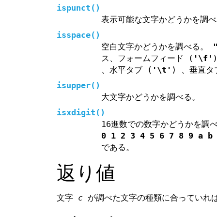
ispunct
()
表示可能な文字かどうかを調べ
isspace
()
空白文字かどうかを調べる。
ス、フォームフィード (
'\f'
、水平タブ (
'\t'
) 、垂直タ
isupper
()
大文字かどうかを調べる。
isxdigit
()
16進数での数字かどうかを調
0 1 2 3 4 5 6 7 8 9 a b
である。
返り値
文字
c
が調べた文字の種類に合っていれば 