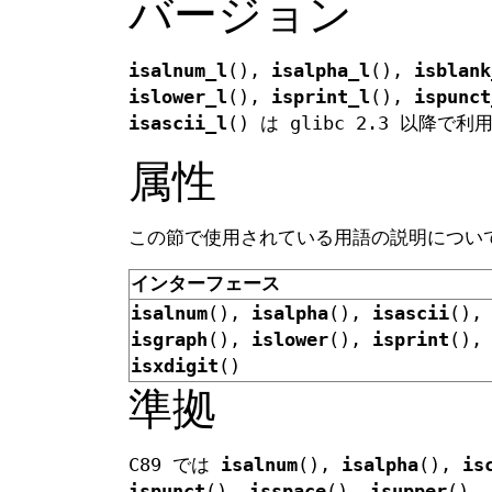
バージョン
isalnum_l
(),
isalpha_l
(),
isblank
islower_l
(),
isprint_l
(),
ispunct
isascii_l
() は glibc 2.3 以降で
属性
この節で使用されている用語の説明につ
インターフェース
isalnum
(),
isalpha
(),
isascii
()
isgraph
(),
islower
(),
isprint
()
isxdigit
()
準拠
C89 では
isalnum
(),
isalpha
(),
is
ispunct
(),
isspace
(),
isupper
(),