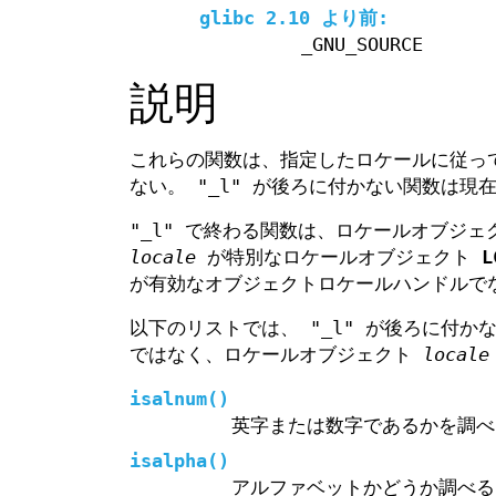
glibc 2.10 より前:
_GNU_SOURCE
説明
これらの関数は、指定したロケールに従
ない。 "_l" が後ろに付かない関数は
"_l" で終わる関数は、ロケールオブジ
locale
が特別なロケールオブジェクト
L
が有効なオブジェクトロケールハンドルで
以下のリストでは、 "_l" が後ろに付か
ではなく、ロケールオブジェクト
locale
isalnum
()
英字または数字であるかを調
isalpha
()
アルファベットかどうか調べ