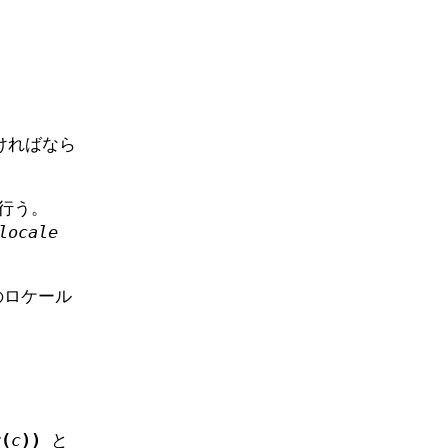
ければなら
行う。
locale
のロケール
r(
c
))
と