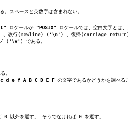
る。スペースと英数字は含まれない。
"C"
ロケールか
"POSIX"
ロケールでは、空白文字とは、
) 、改行(newline) (
'\n'
) 、復帰(carriage return
ブ (
'\v'
) である。
べる。
 c d e f A B C D E F
の文字であるかどうかを調べる
0 以外を返す。 そうでなければ 0 を返す。