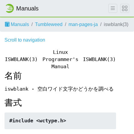
Manuals
Manuals
Tumbleweed
man-pages-ja
iswblank(3)
Scroll to navigation
Linux
ISWBLANK(3)
Programmer's
ISWBLANK(3)
Manual
名前
iswblank - 空白ワイド文字かどうかを調べる
書式
#include <wctype.h>