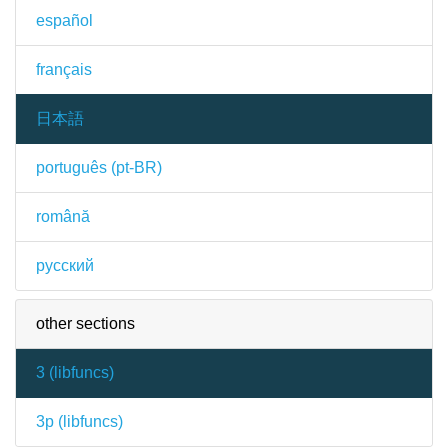
español
français
日本語
português (pt-BR)
română
русский
other sections
3 (
libfuncs
)
3p (
libfuncs
)