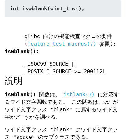
int iswblank(wint_t 
wc
);
glibc 向けの機能検査マクロの要件
(
feature_test_macros(7)
参照):
iswblank
():
_ISOC99_SOURCE ||
_POSIX_C_SOURCE >= 200112L
説明
iswblank
() 関数は、
isblank(3)
に対応す
るワイド文字関数である。 この関数は、
wc
が
ワイド文字クラス "blank" に属するワイド文
字かど うかを調べる。
ワイド文字クラス "blank" はワイド文字クラ
ス "space" のサブクラスである。