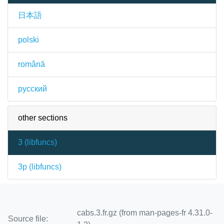
日本語
polski
română
русский
other sections
3 (
libfuncs
)
3p (
libfuncs
)
cabs.3.fr.gz (from man-pages-fr 4.31.0-
Source file: