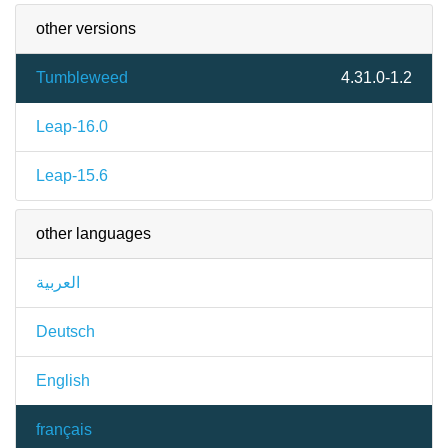
other versions
Tumbleweed
4.31.0-1.2
Leap-16.0
Leap-15.6
other languages
العربية
Deutsch
English
français