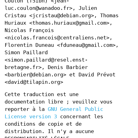
Coulon (f5ibh) <jean-
luc.coulon@wanadoo.fr>, Julien
Cristau <jcristau@debian.org>, Thomas
Huriaux <thomas.huriaux@gmail.com>,
Nicolas François
<nicolas.francois@centraliens.net>,
Florentin Duneau <fduneau@gmail.com>,
Simon Paillard
<simon.paillard@resel.enst-
bretagne.fr>, Denis Barbier
<barbier@debian.org> et David Prévot
<david@tilapin.org>
Cette traduction est une
documentation libre ; veuillez vous
reporter à la
GNU General Public
License version 3
concernant les
conditions de copie et de
distribution. Il n'y a aucune