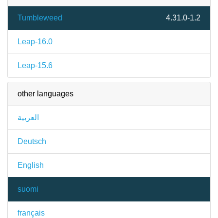
Tumbleweed
4.31.0-1.2
Leap-16.0
Leap-15.6
other languages
العربية
Deutsch
English
suomi
français