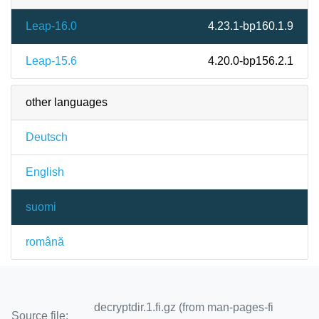
Leap-16.0
4.23.1-bp160.1.9
Leap-15.6
4.20.0-bp156.2.1
other languages
Deutsch
English
suomi
română
decryptdir.1.fi.gz (from man-pages-fi
Source file: