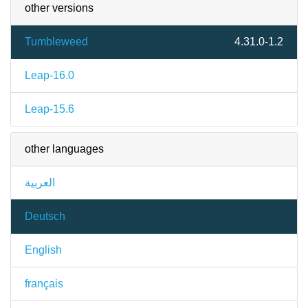
other versions
Tumbleweed
4.31.0-1.2
Leap-16.0
Leap-15.6
other languages
العربية
Deutsch
English
français