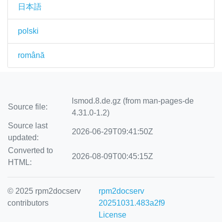
日本語
polski
română
lsmod.8.de.gz (from man-pages-de
Source file:
4.31.0-1.2)
Source last
2026-06-29T09:41:50Z
updated:
Converted to
2026-08-09T00:45:15Z
HTML:
© 2025 rpm2docserv
rpm2docserv
contributors
20251031.483a2f9
License