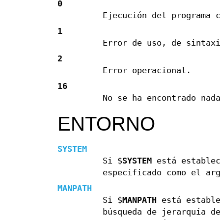
0
Ejecución del programa 
1
Error de uso, de sintax
2
Error operacional.
16
No se ha encontrado nad
ENTORNO
SYSTEM
Si $
SYSTEM
está establec
especificado como el ar
MANPATH
Si $
MANPATH
está estable
búsqueda de jerarquía d