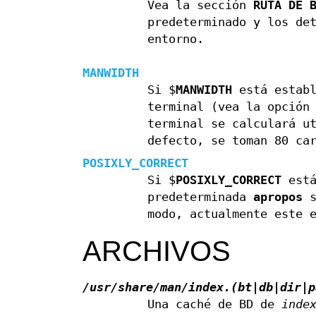
Vea la sección
RUTA DE 
predeterminado y los de
entorno.
MANWIDTH
Si $
MANWIDTH
está establ
terminal (vea la opció
terminal se calculará u
defecto, se toman 80 ca
POSIXLY_CORRECT
Si $
POSIXLY_CORRECT
está
predeterminada
apropos
s
modo, actualmente este 
ARCHIVOS
/usr/share/man/index.(bt|db|dir|p
Una caché de BD de
inde