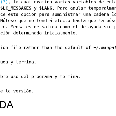
e(3)
, la cual examina varias variables de ent
 $
LC_MESSAGES
y $
LANG
. Para anular temporalme
ice esta opción para suministrar una cadena
l
 Nótese que no tendrá efecto hasta que la bús
nce. Mensajes de salida como el de ayuda siem
ación determinada inicialmente.
tion file rather than the default of
~/.manpa
yuda y termina.
obre uso del programa y termina.
re la versión.
IDA