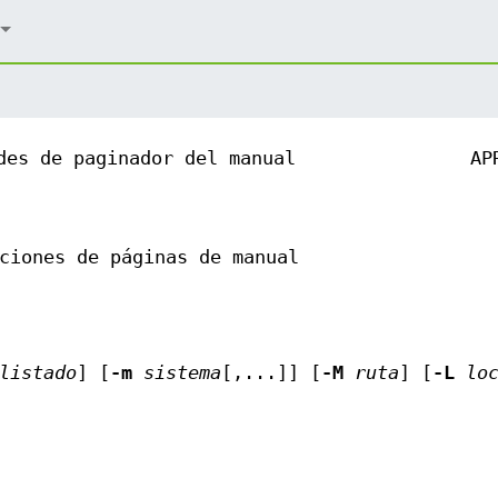
des de paginador del manual
AP
ciones de páginas de manual
listado
] [
-m
sistema
[,...]] [
-M
ruta
] [
-L
lo