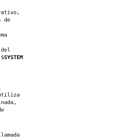
rativo,
s de
ema
 del
 $
SYSTEM
l
tiliza
inada,
de
llamada