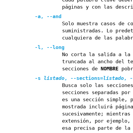
páginas y con las descr
-a
,
--and
Solo muestra casos de c
suministradas. Lo prede
cualquiera de las palab
-l
,
--long
No corta la salida a la
truncada al ancho del t
secciones de
NOMBRE
pobr
-s
listado
,
--sections=
listado
,
-
Busca solo las seccione
secciones separadas por
es una sección simple, 
mostrada incluirá págin
sucesivamente; mientras
extensión, por ejemplo,
esa precisa parte de la