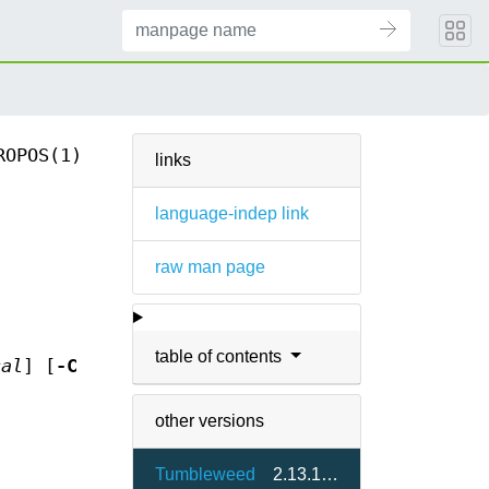
ROPOS(1)
links
language-indep link
raw man page
table of contents
cal
] [
-C
other versions
Tumbleweed
2.13.1-7.3