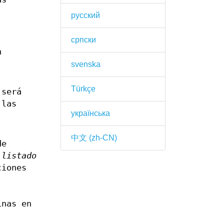
русский
српски
n
svenska
Türkçe
 será
 las
українська
中文 (zh-CN)
de
l
listado
ciones
,
inas en