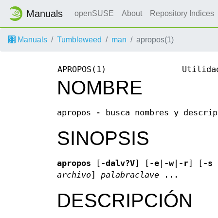
Manuals
openSUSE
About
Repository Indices
Manuals
Tumbleweed
man
apropos(1)
APROPOS(1)
Utilida
NOMBRE
apropos - busca nombres y descrip
SINOPSIS
apropos
[
-dalv?V
] [
-e
|
-w
|
-r
] [
-s
archivo
]
palabraclave
...
DESCRIPCIÓN