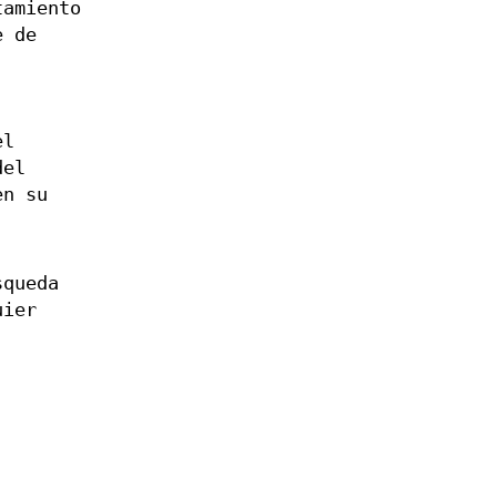
tamiento
e de
el
del
n su
squeda
uier