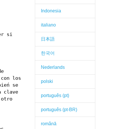
Indonesia
italiano
er si
日本語
한국어
Nederlands
de
 con los
polski
bień se
a clave
português (pt)
 otro
português (pt-BR)
română
as