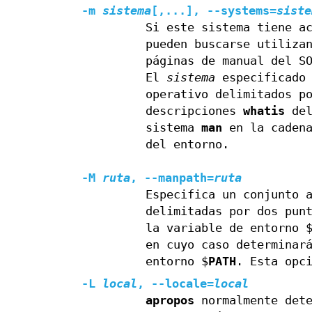
-m
sistema
[,...],
--systems=
siste
Si este sistema tiene a
pueden buscarse utiliza
páginas de manual del S
El
sistema
especificado 
operativo delimitados p
descripciones
whatis
del
sistema
man
en la cadena
del entorno.
-M
ruta
,
--manpath=
ruta
Especifica un conjunto 
delimitadas por dos pun
la variable de entorno 
en cuyo caso determinar
entorno $
PATH
. Esta opc
-L
local
,
--locale=
local
apropos
normalmente dete