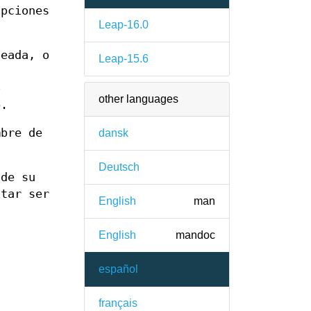
pciones
Leap-16.0
leada, o
Leap-15.6
o
other languages
e.
mbre de
dansk
Deutsch
 de su
itar ser
English
man
English
mandoc
español
français