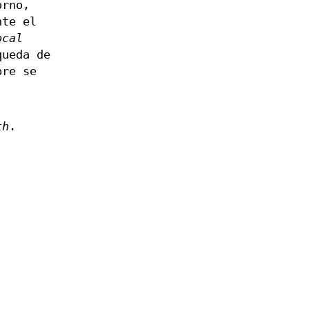
orno,
nte el
ocal
queda de
pre se
th
.