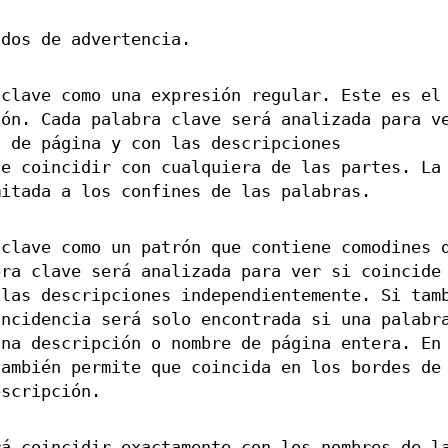
ados de advertencia.
 clave como una expresión regular. Este es el
ión. Cada palabra clave será analizada para v
s de página y con las descripciones
de coincidir con cualquiera de las partes. La
mitada a los confines de las palabras.
 clave como un patrón que contiene comodines 
bra clave será analizada para ver si coincide
 las descripciones independientemente. Si tam
incidencia será solo encontrada si una palabr
una descripción o nombre de página entera. En
también permite que coincida en los bordes de
escripción.
rá coincidir exactamente con los nombres de l