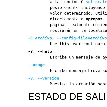
a la función C
setlocal
posiblemente incluyendo
valor determinado, util
directamente a
apropos
.
páginas realmente comie
mostrarán en la localiz
-C
archivo
,
--config-file=
archivo
Use this user configura
-?
,
--help
Escribe un mensaje de a
--usage
Escribe mensaje breve s
-V
,
--version
Muestra información sob
ESTADO DE SAL