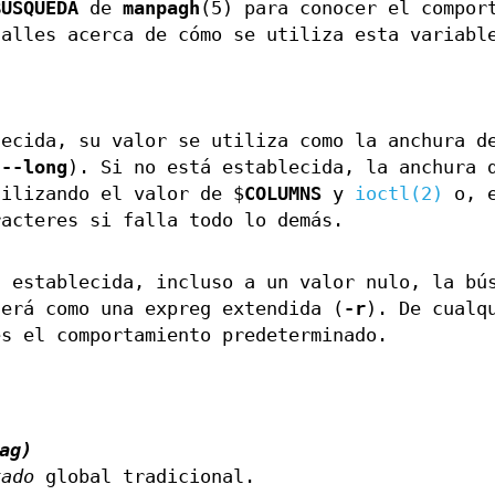
BÚSQUEDA
de
manpagh
(5) para conocer el compor
talles acerca de cómo se utiliza esta variabl
ecida, su valor se utiliza como la anchura d
n
--long
). Si no está establecida, la anchura 
tilizando el valor de $
COLUMNS
y
ioctl(2)
o, e
racteres si falla todo lo demás.
 establecida, incluso a un valor nulo, la bú
erá como una expreg extendida (
-r
). De cualq
es el comportamiento predeterminado.
ag)
xado
global tradicional.