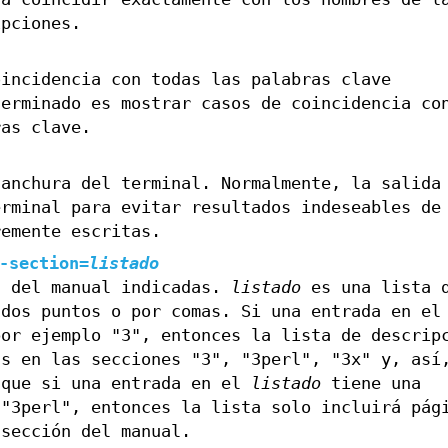
ipciones.
oincidencia con todas las palabras clave
terminado es mostrar casos de coincidencia co
ras clave.
 anchura del terminal. Normalmente, la salida
erminal para evitar resultados indeseables de
emente escritas.
-section=
listado
s del manual indicadas.
listado
es una lista 
 dos puntos o por comas. Si una entrada en e
por ejemplo "3", entonces la lista de descrip
as en las secciones "3", "3perl", "3x" y, así
 que si una entrada en el
listado
tiene una
 "3perl", entonces la lista solo incluirá pág
 sección del manual.