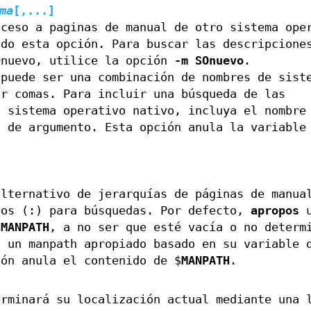
ma
[,...]
cceso a paginas de manual de otro sistema ope
ndo esta opción. Para buscar las descripcione
Onuevo, utilice la opción
-m
SOnuevo
.
puede ser una combinación de nombres de sist
or comas. Para incluir una búsqueda de las
 sistema operativo nativo, incluya el nombre
 de argumento. Esta opción anula la variable
alternativo de jerarquías de páginas de manua
tos (:) para búsquedas. Por defecto,
apropos
u
$
MANPATH
, a no ser que esté vacía o no determ
á un manpath apropiado basado en su variable 
ión anula el contenido de $
MANPATH
.
rminará su localización actual mediante una 