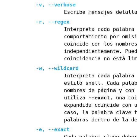
-v
,
--verbose
Escribe mensajes detall
-r
,
--regex
Interpreta cada palabra
comportamiento por omis
coincide con los nombre
independientemente. Pue
coincidencia no está li
-w
,
--wildcard
Interpreta cada palabra
estilo shell. Cada pala
nombres de página y con
utiliza
--exact
, una co
expandida coincide con 
caso, la palabra clave 
palabras dentro de la d
-e
,
--exact
Cada palabra clave debe