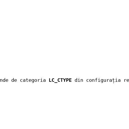
inde de categoria
LC_CTYPE
din configurația re