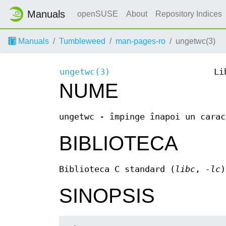
Manuals
openSUSE
About
Repository Indices
Manuals
Tumbleweed
man-pages-ro
ungetwc(3)
ungetwc(3)
Li
NUME
ungetwc - împinge înapoi un carac
BIBLIOTECA
Biblioteca C standard (
libc
,
-lc
)
SINOPSIS