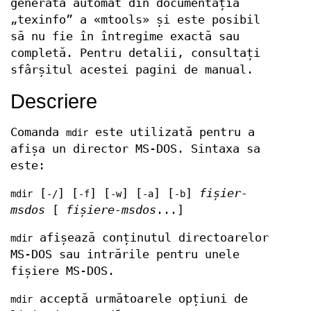
generată automat din documentația
„texinfo” a «mtools» și este posibil
să nu fie în întregime exactă sau
completă. Pentru detalii, consultați
sfârșitul acestei pagini de manual.
Descriere
Comanda
este utilizată pentru a
mdir
afișa un director MS-DOS. Sintaxa sa
este:
[
] [
] [
] [
] [
]
fișier-
mdir
-/
-f
-w
-a
-b
msdos
[
fișiere-msdos
...]
afișează conținutul directoarelor
mdir
MS-DOS sau intrările pentru unele
fișiere MS-DOS.
acceptă următoarele opțiuni de
mdir