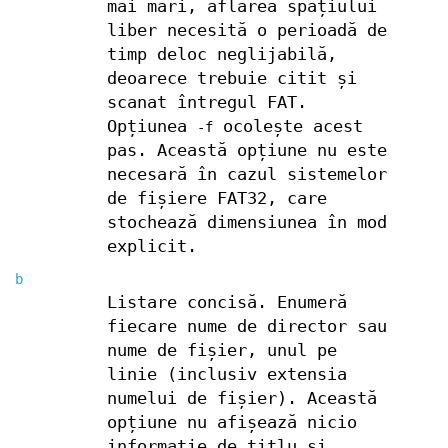
mai mari, aflarea spațiului
liber necesită o perioadă de
timp deloc neglijabilă,
deoarece trebuie citit și
scanat întregul FAT.
Opțiunea
ocolește acest
-f
pas. Această opțiune nu este
necesară în cazul sistemelor
de fișiere FAT32, care
stochează dimensiunea în mod
explicit.
b
Listare concisă. Enumeră
fiecare nume de director sau
nume de fișier, unul pe
linie (inclusiv extensia
numelui de fișier). Această
opțiune nu afișează nicio
informație de titlu și