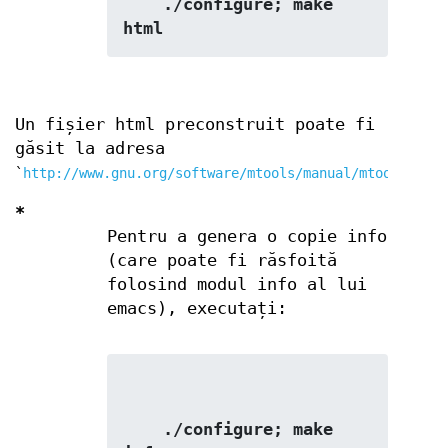
    ./configure; make 
html
Un fișier html preconstruit poate fi
găsit la adresa
`
http://www.gnu.org/software/mtools/manual/mtools.html
*
Pentru a genera o copie info
(care poate fi răsfoită
folosind modul info al lui
emacs), executați:
    ./configure; make 