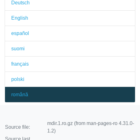
Deutsch
English
español
suomi
français
polski
română
mdir.1.ro.gz (from man-pages-ro 4.31.0-
Source file:
1.2)
Source last