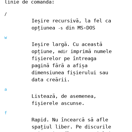
linie de comandă:
/
Ieșire recursivă, la fel ca
opțiunea
din MS-DOS
-s
w
Ieșire largă. Cu această
opțiune,
imprimă numele
mdir
fișierelor pe întreaga
pagină fără a afișa
dimensiunea fișierului sau
data creării.
a
Listează, de asemenea,
fișierele ascunse.
f
Rapid. Nu încearcă să afle
spațiul liber. Pe discurile