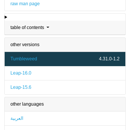
raw man page
table of contents
other versions
Tumbleweed
4.31.0-1.2
Leap-16.0
Leap-15.6
other languages
العربية