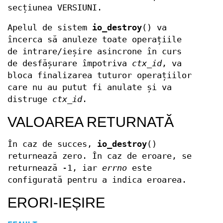
secțiunea VERSIUNI.
Apelul de sistem
io_destroy
() va
încerca să anuleze toate operațiile
de intrare/ieșire asincrone în curs
de desfășurare împotriva
ctx_id
, va
bloca finalizarea tuturor operațiilor
care nu au putut fi anulate și va
distruge
ctx_id
.
VALOAREA RETURNATĂ
În caz de succes,
io_destroy
()
returnează zero. În caz de eroare, se
returnează -1, iar
errno
este
configurată pentru a indica eroarea.
ERORI-IEȘIRE