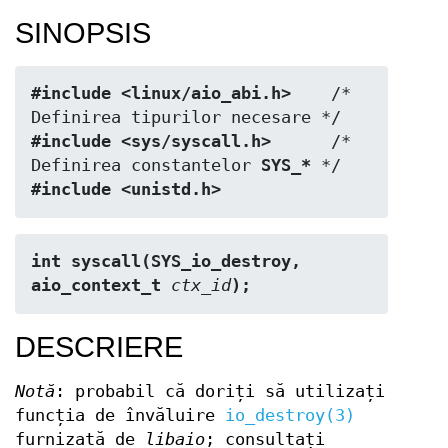
SINOPSIS
#include <linux/aio_abi.h>
    /* 
#include <sys/syscall.h>
      /* 
Definirea constantelor 
SYS_*
#include <unistd.h>
int syscall(SYS_io_destroy, 
aio_context_t 
ctx_id
);
DESCRIERE
Notă
: probabil că doriți să utilizați
funcția de învăluire
io_destroy(3)
furnizată de
libaio
; consultați