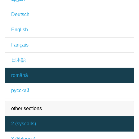
Deutsch
English
français
日本語
română
русский
other sections
2 (
syscalls
)
3 (
libfuncs
)