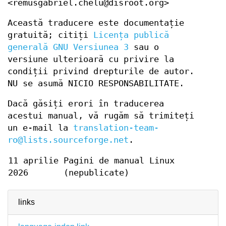
<remusgabriel.chelu@disroot.org>
Această traducere este documentație
gratuită; citiți
Licența publică
generală GNU Versiunea 3
sau o
versiune ulterioară cu privire la
condiții privind drepturile de autor.
NU se asumă NICIO RESPONSABILITATE.
Dacă găsiți erori în traducerea
acestui manual, vă rugăm să trimiteți
un e-mail la
translation-team-
ro@lists.sourceforge.net
.
11 aprilie
Pagini de manual Linux
2026
(nepublicate)
links