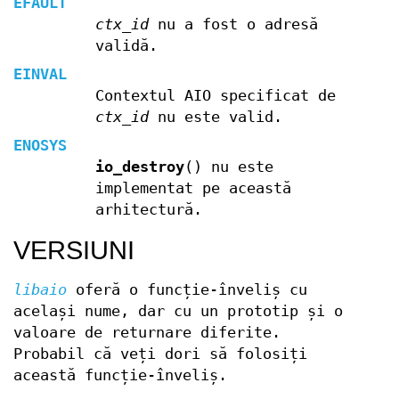
EFAULT
ctx_id
nu a fost o adresă
validă.
EINVAL
Contextul AIO specificat de
ctx_id
nu este valid.
ENOSYS
io_destroy
() nu este
implementat pe această
arhitectură.
VERSIUNI
libaio
oferă o funcție-înveliș cu
același nume, dar cu un prototip și o
valoare de returnare diferite.
Probabil că veți dori să folosiți
această funcție-înveliș.