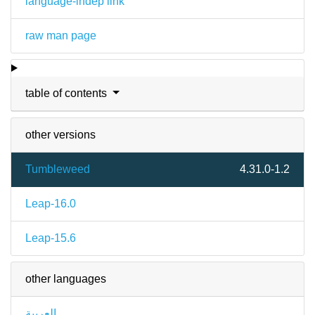
language-indep link
raw man page
table of contents
other versions
Tumbleweed
4.31.0-1.2
Leap-16.0
Leap-15.6
other languages
العربية