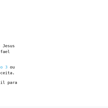
e Jesus
afael
ão 3
ou
aceita.
ail para