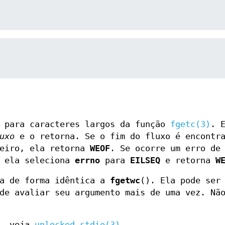
e para caracteres largos da função
fgetc(3)
. 
uxo
e o retorna. Se o fim do fluxo é encontra
eiro, ela retorna
WEOF
. Se ocorre um erro de
, ela seleciona
errno
para
EILSEQ
e retorna
W
na de forma idêntica a
fgetwc
(). Ela pode ser
de avaliar seu argumento mais de uma vez. Nã
s, veja
unlocked_stdio(3)
.