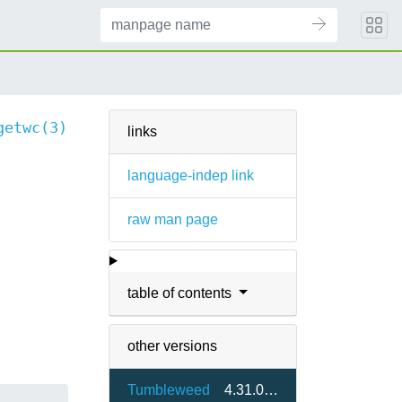
getwc(3)
links
language-indep link
raw man page
table of contents
other versions
Tumbleweed
4.31.0-1.2