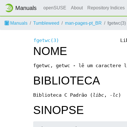
Manuals
openSUSE
About
Repository Indices
Manuals
Tumbleweed
man-pages-pt_BR
fgetwc(3)
fgetwc(3)
Li
NOME
fgetwc, getwc - lê um caractere l
BIBLIOTECA
Biblioteca C Padrão (
libc
,
-lc
)
SINOPSE