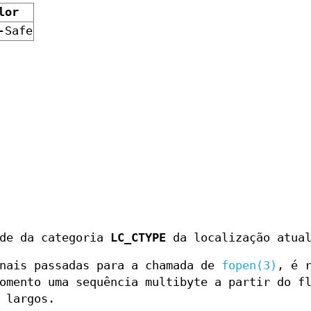
lor
-Safe
nde da categoria
LC_CTYPE
da localização atua
onais passadas para a chamada de
fopen(3)
, é 
omento uma sequência multibyte a partir do f
 largos.