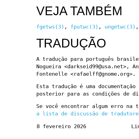
VEJA TAMBÉM
fgetws(3)
,
fputwc(3)
,
ungetwc(3)
TRADUÇÃO
A tradução para português brasile
Nogueira <darkseid99@usa.net>, An
Fontenelle <rafaelff@gnome.org>.
Esta tradução é uma documentação
posterior para as condições de di
Se você encontrar algum erro na t
a lista de discussão de tradutore
8 fevereiro 2026
Li