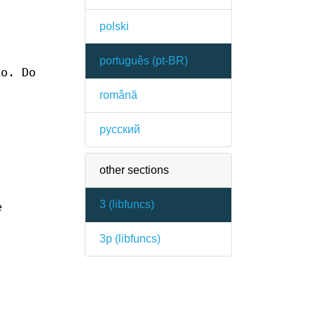
polski
português (pt-BR)
xo. Do
română
русский
other sections
3 (
libfuncs
)
e
3p (
libfuncs
)