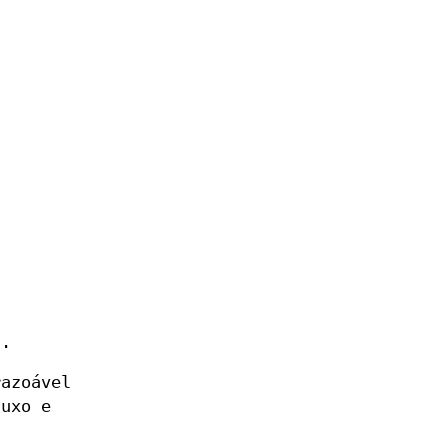
l.
razoável
luxo e