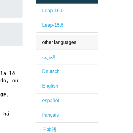
Leap-16.0
Leap-15.6
other languages
العربية
Deutsch
Ela lê
do, ou
English
EOF
.
español
o há
français
日本語