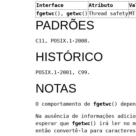
Interface
Atributo
Va
fgetwc
(),
getwc
()
Thread safety
MT
PADRÕES
C11, POSIX.1-2008.
HISTÓRICO
POSIX.1-2001, C99.
NOTAS
O comportamento de
fgetwc
() depe
Na ausência de informações adici
esperar que
fgetwc
() irá ler no m
então convertê-la para caracteres