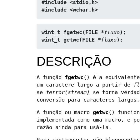
#include <stdio.h>
#include <wchar.h>
wint_t fgetwc(FILE *
fluxo
);
wint_t getwc(FILE *
fluxo
);
DESCRIÇÃO
A função
fgetwc
() é a equivalent
um caractere largo a partir de
fl
se
ferror(stream)
se torna verdad
conversão para caracteres largos
A função ou macro
getwc
() funcio
implementada como uma macro, e po
razão ainda para usá-la.
Para contrapartes não bloqueante