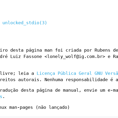
,
unlocked_stdio(3)
iro desta página man foi criada por Rubens d
dré Luiz Fassone <lonely_wolf@ig.com.br> e R
 livre; leia a
Licença Pública Geral GNU Vers
reitos autorais. Nenhuma responsabilidade é 
radução desta página de manual, envie um e-m
s
.
nux man-pages (não lançado)