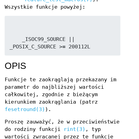
Wszystkie funkcje powyżej:
    _ISOC99_SOURCE || 
_POSIX_C_SOURCE >= 200112L
OPIS
Funkcje te zaokrąglają przekazany im
parametr do najbliższej wartości
całkowitej, zgodnie z bieżącym
kierunkiem zaokrąglania (patrz
fesetround(3)
).
Proszę zauważyć, że w przeciwieństwie
do rodziny funkcji
rint(3)
, typ
wartości zwracanej przez te funkcje