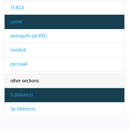
日本語
polski
português (pt-BR)
română
русский
other sections
3 (
libfuncs
)
3p (
libfuncs
)