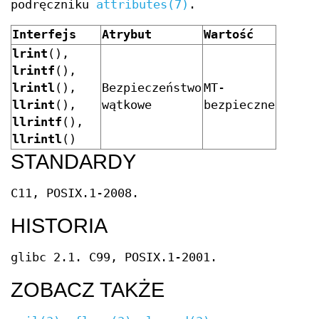
podręczniku
attributes(7)
.
Interfejs
Atrybut
Wartość
lrint
(),
lrintf
(),
lrintl
(),
Bezpieczeństwo
MT-
llrint
(),
wątkowe
bezpieczne
llrintf
(),
llrintl
()
STANDARDY
C11, POSIX.1-2008.
HISTORIA
glibc 2.1. C99, POSIX.1-2001.
ZOBACZ TAKŻE