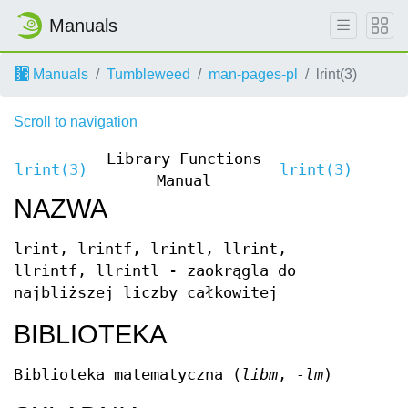
Manuals
Manuals
Tumbleweed
man-pages-pl
lrint(3)
Scroll to navigation
Library Functions
lrint(3)
lrint(3)
Manual
NAZWA
lrint, lrintf, lrintl, llrint,
llrintf, llrintl - zaokrągla do
najbliższej liczby całkowitej
BIBLIOTEKA
Biblioteka matematyczna (
libm
,
-lm
)