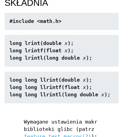
SKŁADNIA
#include <math.h>
long lrint(double 
x
);
long lrintf(float 
x
);
long lrintl(long double 
x
);
long long llrint(double 
x
);
long long llrintf(float 
x
);
long long llrintl(long double 
x
);
Wymagane ustawienia makr
biblioteki glibc (patrz
feature_test_macros(7)
):