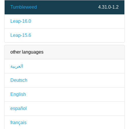
Tumbleweed
4.31.0-1.2
Leap-16.0
Leap-15.6
other languages
العربية
Deutsch
English
español
français