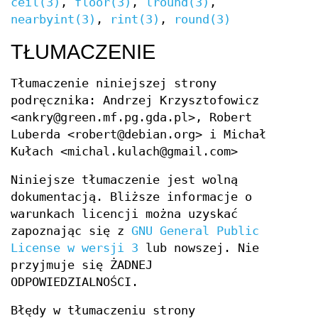
ceil(3)
,
floor(3)
,
lround(3)
,
nearbyint(3)
,
rint(3)
,
round(3)
TŁUMACZENIE
Tłumaczenie niniejszej strony
podręcznika: Andrzej Krzysztofowicz
<ankry@green.mf.pg.gda.pl>, Robert
Luberda <robert@debian.org> i Michał
Kułach <michal.kulach@gmail.com>
Niniejsze tłumaczenie jest wolną
dokumentacją. Bliższe informacje o
warunkach licencji można uzyskać
zapoznając się z
GNU General Public
License w wersji 3
lub nowszej. Nie
przyjmuje się ŻADNEJ
ODPOWIEDZIALNOŚCI.
Błędy w tłumaczeniu strony