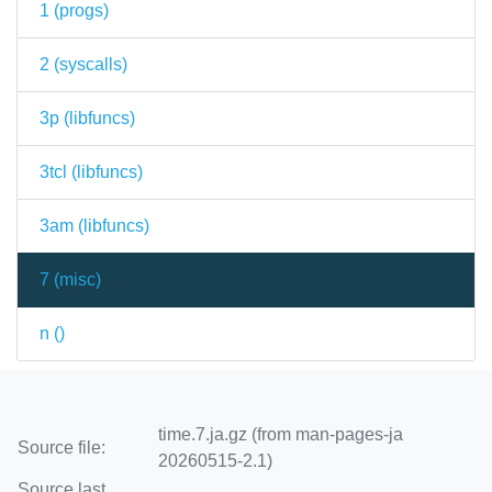
1 (
progs
)
2 (
syscalls
)
3p (
libfuncs
)
3tcl (
libfuncs
)
3am (
libfuncs
)
7 (
misc
)
n (
)
time.7.ja.gz (from man-pages-ja
Source file:
20260515-2.1)
Source last