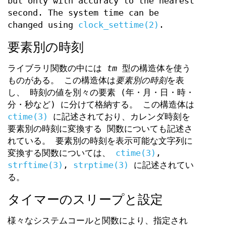
but only with accuracy to the nearest
second. The system time can be
changed using
clock_settime(2)
.
要素別の時刻
ライブラリ関数の中には
tm
型の構造体を使う
ものがある。 この構造体は
要素別の時刻
を表
し、 時刻の値を別々の要素 (年・月・日・時・
分・秒など) に分けて格納する。 この構造体は
ctime(3)
に記述されており、カレンダ時刻を
要素別の時刻に変換する 関数についても記述さ
れている。 要素別の時刻を表示可能な文字列に
変換する関数については、
ctime(3)
,
strftime(3)
,
strptime(3)
に記述されてい
る。
タイマーのスリープと設定
様々なシステムコールと関数により、指定され