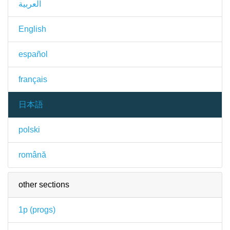
العربية
English
español
français
日本語
polski
română
other sections
1p (
progs
)