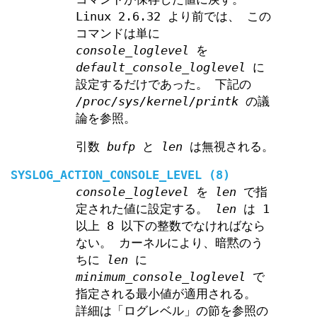
Linux 2.6.32 より前では、 この
コマンドは単に
console_loglevel
を
default_console_loglevel
に
設定するだけであった。 下記の
/proc/sys/kernel/printk
の議
論を参照。
引数
bufp
と
len
は無視される。
SYSLOG_ACTION_CONSOLE_LEVEL
(8)
console_loglevel
を
len
で指
定された値に設定する。
len
は 1
以上 8 以下の整数でなければなら
ない。 カーネルにより、暗黙のう
ちに
len
に
minimum_console_loglevel
で
指定される最小値が適用される。
詳細は「ログレベル」の節を参照の