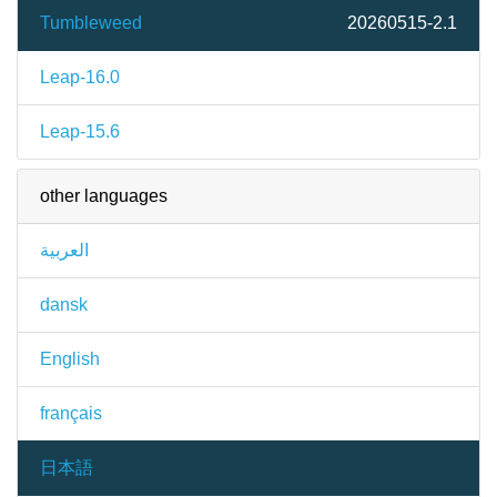
Tumbleweed
20260515-2.1
Leap-16.0
Leap-15.6
other languages
العربية
dansk
English
français
日本語