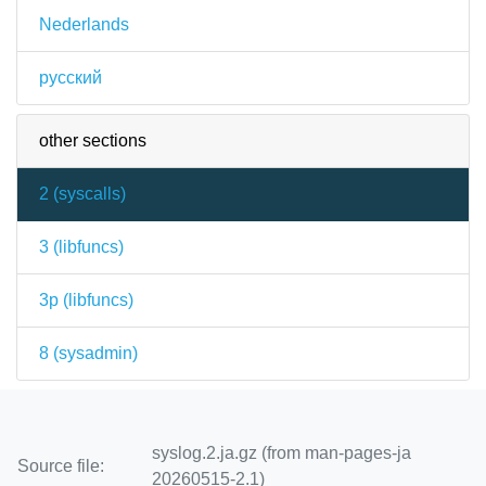
Nederlands
русский
other sections
2 (
syscalls
)
3 (
libfuncs
)
3p (
libfuncs
)
8 (
sysadmin
)
syslog.2.ja.gz (from man-pages-ja
Source file:
20260515-2.1)