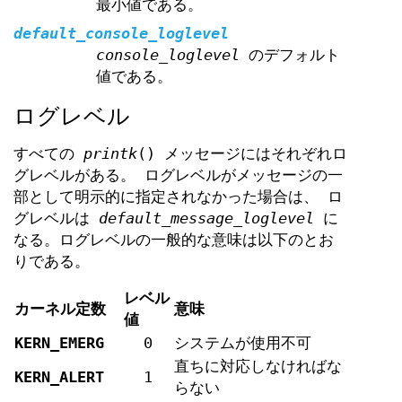
最小値である。
default_console_loglevel
console_loglevel
のデフォルト
値である。
ログレベル
すべての
printk
() メッセージにはそれぞれロ
グレベルがある。 ログレベルがメッセージの一
部として明示的に指定されなかった場合は、 ロ
グレベルは
default_message_loglevel
に
なる。ログレベルの一般的な意味は以下のとお
りである。
レベル
カーネル定数
意味
値
KERN_EMERG
0
システムが使用不可
直ちに対応しなければな
KERN_ALERT
1
らない