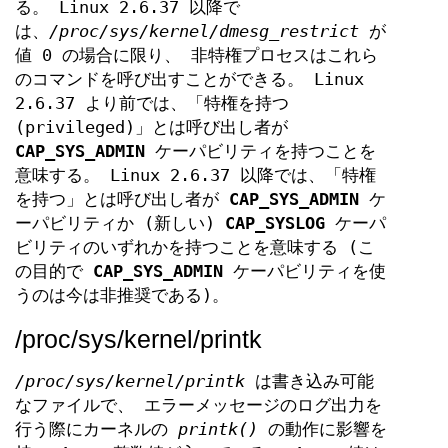
る。 Linux 2.6.37 以降で
は、
/proc/sys/kernel/dmesg_restrict
が
値 0 の場合に限り、 非特権プロセスはこれら
のコマンドを呼び出すことができる。 Linux
2.6.37 より前では、「特権を持つ
(privileged)」とは呼び出し者が
CAP_SYS_ADMIN
ケーパビリティを持つことを
意味する。 Linux 2.6.37 以降では、「特権
を持つ」とは呼び出し者が
CAP_SYS_ADMIN
ケ
ーパビリティか (新しい)
CAP_SYSLOG
ケーパ
ビリティのいずれかを持つことを意味する (こ
の目的で
CAP_SYS_ADMIN
ケーパビリティを使
うのは今は非推奨である)。
/proc/sys/kernel/printk
/proc/sys/kernel/printk
は書き込み可能
なファイルで、 エラーメッセージのログ出力を
行う際にカーネルの
printk()
の動作に影響を