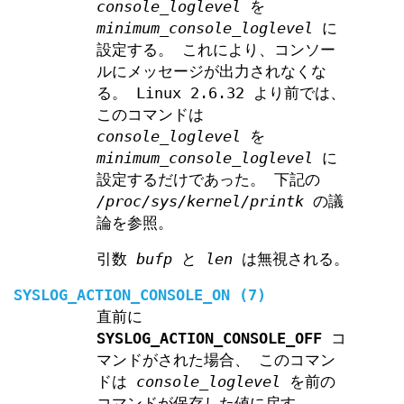
console_loglevel
を
minimum_console_loglevel
に
設定する。 これにより、コンソー
ルにメッセージが出力されなくな
る。 Linux 2.6.32 より前では、
このコマンドは
console_loglevel
を
minimum_console_loglevel
に
設定するだけであった。 下記の
/proc/sys/kernel/printk
の議
論を参照。
引数
bufp
と
len
は無視される。
SYSLOG_ACTION_CONSOLE_ON
(7)
直前に
SYSLOG_ACTION_CONSOLE_OFF
コ
マンドがされた場合、 このコマン
ドは
console_loglevel
を前の
コマンドが保存した値に戻す。