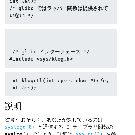
int 
len
);
/* glibc ではラッパー関数は提供されて
いない */
#include <sys/klog.h>
int klogctl(int 
type
, char *
bufp
, 
int 
len
);
説明
注意
: おそらく、あなたが探しているのは、
syslogd(8)
と通信する C ライブラリ関数の
syslog
() でしょう。詳細は
syslog(3)
を参