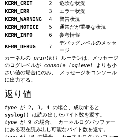
KERN_CRIT
2
危険な状況
KERN_ERR
3
エラー状況
KERN_WARNING
4
警告状況
KERN_NOTICE
5
通常だが重要な状況
KERN_INFO
6
参考情報
デバッグレベルのメッセ
KERN_DEBUG
7
ージ
カーネルの
printk()
ルーチンは、メッセージ
のログレベルが
console_loglevel
よりも小
さい値の場合にのみ、 メッセージをコンソール
に出力する。
返り値
type
が 2, 3, 4 の場合、成功すると
syslog
() は読み出したバイト数を返す。
type
が 9 の場合、 カーネルログバッファー
にある現在読み出し可能なバイト数を返す。
type
が 10 の場合、 カーネルログバッファー