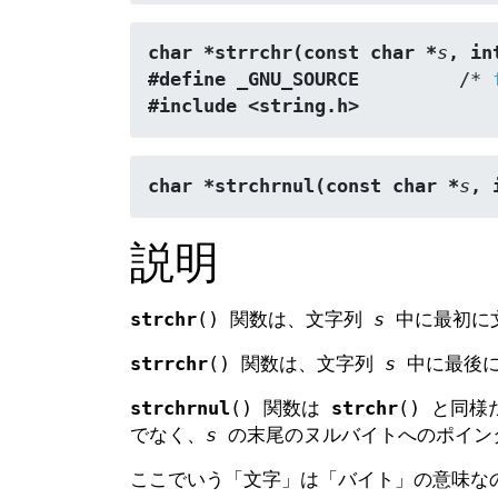
char *strrchr(const char *
s
, in
#define _GNU_SOURCE
         /* 
#include <string.h>
char *strchrnul(const char *
s
, 
説明
strchr
() 関数は、文字列
s
中に最初に
strrchr
() 関数は、文字列
s
中に最後
strchrnul
() 関数は
strchr
() と同
でなく、
s
の末尾のヌルバイトへのポイン
ここでいう「文字」は「バイト」の意味な