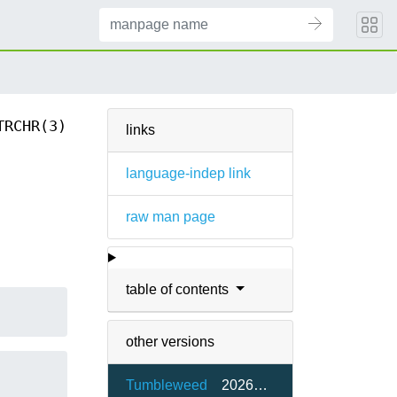
TRCHR(3)
links
language-indep link
raw man page
table of contents
other versions
Tumbleweed
20260515-2.1