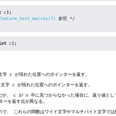
t 
c
);
feature_test_macros(7)
int 
c
);
文字
c
が現れた位置へのポインターを返す。
に文字
c
が現れた位置へのポインターを返す。
様だが、
c
が
s
中に見つからなかった場合に、返り値として 
ターを返す点が異なる。
ので、 これらの関数はワイド文字やマルチバイト文字では