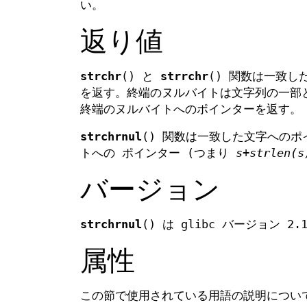
い。
返り値
strchr
() と
strrchr
() 関数は一致し
を返す。終端のヌルバイトは文字列の一部
終端のヌルバイトへのポインターを返す。
strchrnul
() 関数は一致した文字への
トへの ポインター (つまり
s+strlen(s
バージョン
strchrnul
() は glibc バージョン 2
属性
この節で使用されている用語の説明につ