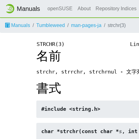
Manuals
openSUSE
About
Repository Indices
Manuals
Tumbleweed
man-pages-ja
strchr(3)
STRCHR(3)
Li
名前
strchr, strrchr, strchrnul
書式
#include <string.h>
char *strchr(const char *
s
, int