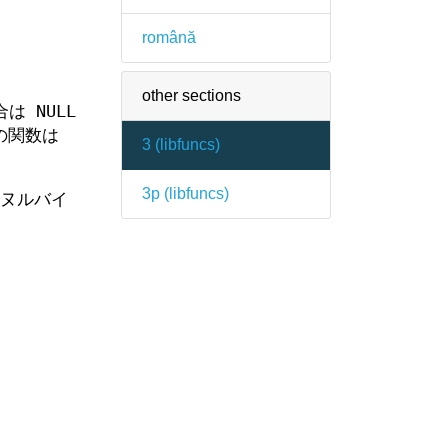
română
other sections
 NULL
の関数は
3 (
libfuncs
)
3p (
libfuncs
)
ヌルバイ