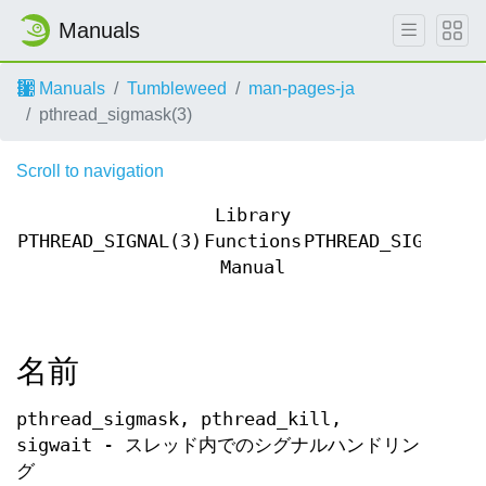
Manuals
Manuals
Tumbleweed
man-pages-ja
pthread_sigmask(3)
Scroll to navigation
Library
PTHREAD_SIGNAL(3)
Functions
PTHREAD_SIGNAL(3
Manual
名前
pthread_sigmask, pthread_kill,
sigwait - スレッド内でのシグナルハンドリン
グ