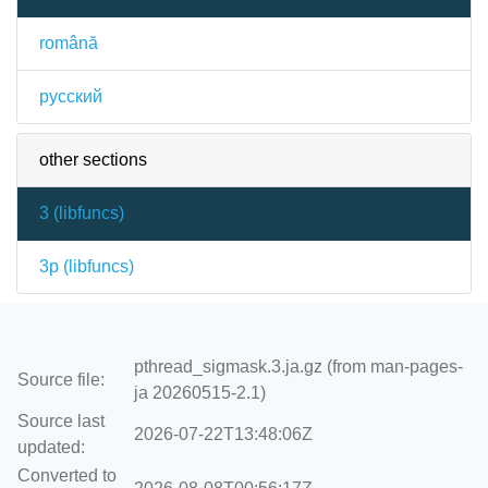
română
русский
other sections
3 (
libfuncs
)
3p (
libfuncs
)
pthread_sigmask.3.ja.gz (from man-pages-
Source file:
ja 20260515-2.1)
Source last
2026-07-22T13:48:06Z
updated:
Converted to