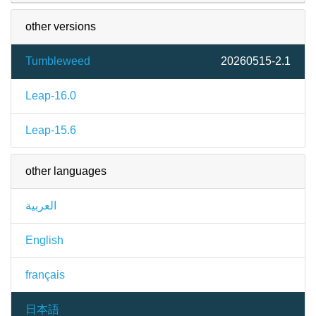
other versions
Tumbleweed
20260515-2.1
Leap-16.0
Leap-15.6
other languages
العربية
English
français
日本語