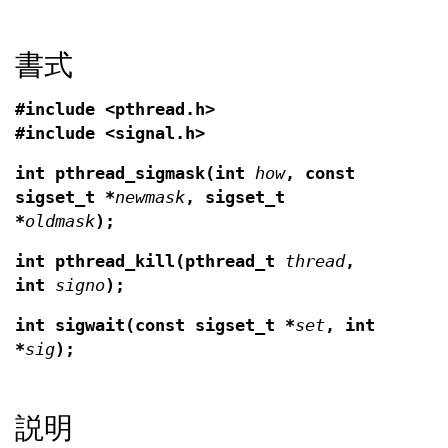
書式
#include <pthread.h>
#include <signal.h>
int pthread_sigmask(int
how
, const
sigset_t *
newmask
, sigset_t
*
oldmask
);
int pthread_kill(pthread_t
thread
,
int
signo
);
int sigwait(const sigset_t *
set
, int
*
sig
);
説明