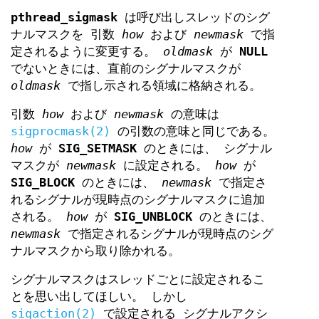
pthread_sigmask
は呼び出しスレッドのシグ
ナルマスクを 引数
how
および
newmask
で指
定されるように変更する。
oldmask
が
NULL
でないときには、直前のシグナルマスクが
oldmask
で指し示される領域に格納される。
引数
how
および
newmask
の意味は
sigprocmask(2)
の引数の意味と同じである。
how
が
SIG_SETMASK
のときには、 シグナル
マスクが
newmask
に設定される。
how
が
SIG_BLOCK
のときには、
newmask
で指定さ
れるシグナルが現時点のシグナルマスクに追加
される。
how
が
SIG_UNBLOCK
のときには、
newmask
で指定されるシグナルが現時点のシグ
ナルマスクから取り除かれる。
シグナルマスクはスレッドごとに設定されるこ
とを思い出してほしい。 しかし
sigaction(2)
で設定される シグナルアクシ