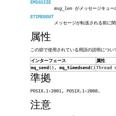
EMSGSIZE
msg_len
がメッセージキュ
ETIMEDOUT
メッセージが転送される前に関
属性
この節で使用されている用語の説明につ
インターフェース
属性
mq_send
(),
mq_timedsend
()
Thread 
準拠
POSIX.1-2001, POSIX.1-2008.
注意