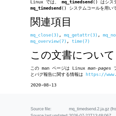
Linux では、
mq_timedsend
() はシ
mq_timedsend
() システムコールを用い
関連項目
mq_close(3)
,
mq_getattr(3)
,
mq_no
mq_overview(7)
,
time(7)
この文書について
この man ページは Linux
man-pages
プ
とバグ報告に関する情報は
https://www
2020-08-13
Source file:
mq_timedsend.2.ja.gz (f
Source last updated:
2026-07-22T13:48:06Z