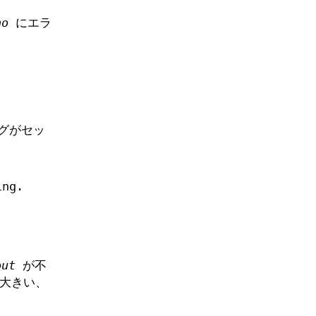
no
にエラ
グがセッ
ing.
out
が不
より大きい、