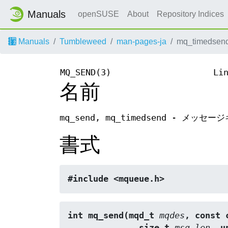
Manuals
openSUSE
About
Repository Indices
Manuals
Tumbleweed
man-pages-ja
mq_timedsend
MQ_SEND(3)
Li
名前
mq_send, mq_timedsend - メ
書式
#include <mqueue.h>
int mq_send(mqd_t 
mqdes
, const 
              size_t 
msg_len
, u