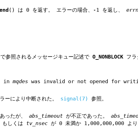
end
() は 0 を返す。 エラーの場合、-1 を返し、
err
で参照されるメッセージキュー記述で
O_NONBLOCK
フラ
d in
mqdes
was invalid or not opened for writ
ドラーにより中断された。
signal(7)
参照。
であったが、
abs_timeout
が不正であった。
abs_time
、もしくは
tv_nsec
が 0 未満か 1,000,000,000 