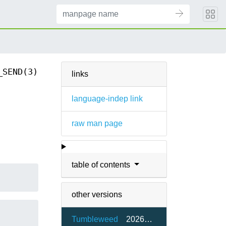
_SEND(3)
links
language-indep link
raw man page
table of contents
other versions
Tumbleweed
20260515-2.1