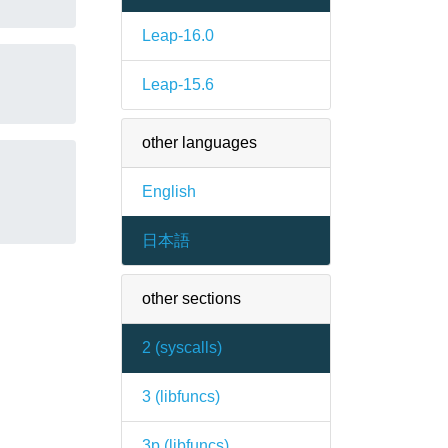
Leap-16.0
Leap-15.6
other languages
English
日本語
other sections
2 (
syscalls
)
3 (
libfuncs
)
3p (
libfuncs
)