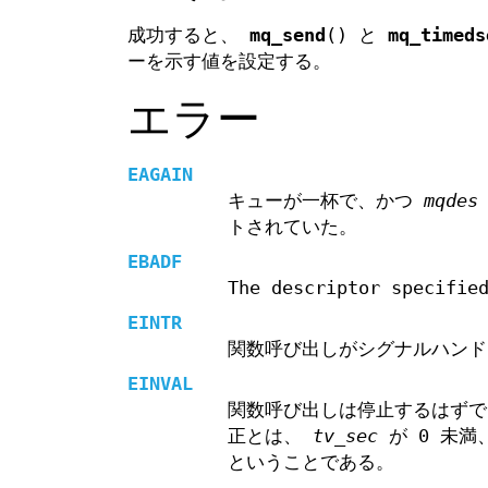
成功すると、
mq_send
() と
mq_timeds
ーを示す値を設定する。
エラー
EAGAIN
キューが一杯で、かつ
mqdes
トされていた。
EBADF
The descriptor specifie
EINTR
関数呼び出しがシグナルハン
EINVAL
関数呼び出しは停止するはず
正とは、
tv_sec
が 0 未満
ということである。