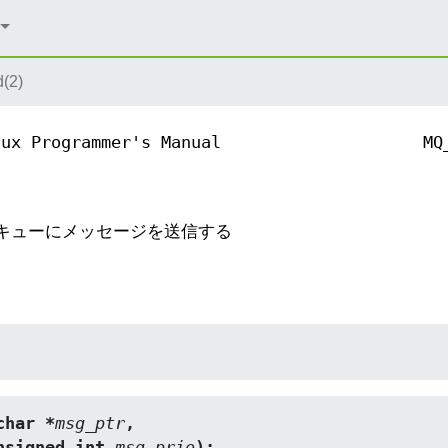
(2)
nux Programmer's Manual
MQ
ッセージキューにメッセージを送信する
char *
msg_ptr
,
nsigned int 
msg_prio
);