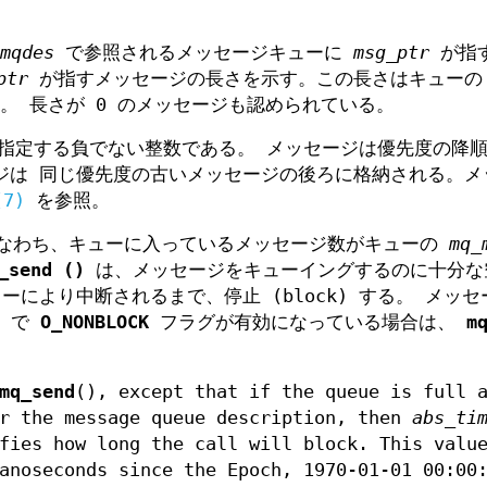
mqdes
で参照されるメッセージキューに
msg_ptr
が指
ptr
が指すメッセージの長さを示す。この長さはキューの
 長さが 0 のメッセージも認められている。
指定する負でない整数である。 メッセージは優先度の降
ジは 同じ優先度の古いメッセージの後ろに格納される。メ
(7)
を参照。
すなわち、キューに入っているメッセージ数がキューの
mq_
_send ()
は、メッセージをキューイングするのに十分な
により中断されるまで、停止 (block) する。 メッセ
n) で
O_NONBLOCK
フラグが有効になっている場合は、
m
mq_send
(), except that if the queue is full 
r the message queue description, then
abs_ti
fies how long the call will block. This valu
anoseconds since the Epoch, 1970-01-01 00:00