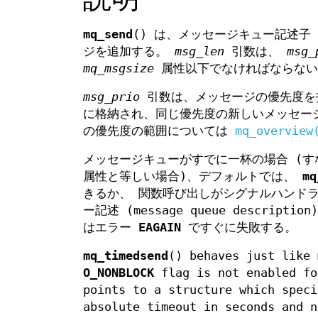
mq_send
() は、メッセージキュー記述子
ジを追加する。
msg_len
引数は、
msg_
mq_msgsize
属性以下でなければならない。
msg_prio
引数は、メッセージの優先度を
に格納され、同じ優先度の新しいメッセー
の優先度の範囲については
mq_overview
メッセージキューがすでに一杯の場合 (
属性と等しい場合)、デフォルトでは、
mq
きるか、 関数呼び出しがシグナルハンドラー
ー記述 (message queue descriptio
はエラー
EAGAIN
ですぐに失敗する。
mq_timedsend
() behaves just like
O_NONBLOCK
flag is not enabled fo
points to a structure which speci
absolute timeout in seconds and n