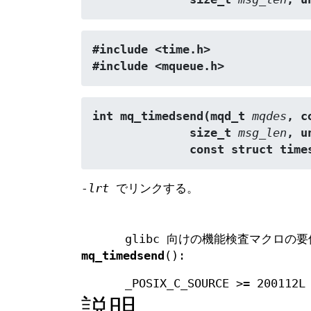
#include <time.h>
#include <mqueue.h>
int mq_timedsend(mqd_t 
mqdes
, c
              size_t 
msg_len
, u
              const struct t
-lrt
でリンクする。
glibc 向けの機能検査マクロの要
mq_timedsend
():
_POSIX_C_SOURCE >= 200112L
説明