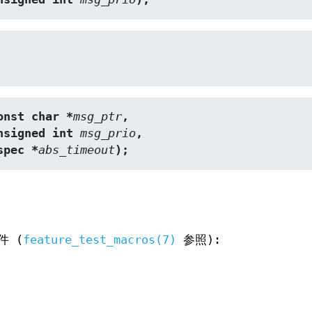
onst char *
msg_ptr
,
nsigned int 
msg_prio
,
imespec *
abs_timeout
);
件 (
feature_test_macros(7)
参照):