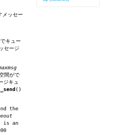
すメッセー
順でキュー
ッセージ
maxmsg
空間がで
ージキュ
q_send
()
and the
meout
e is an
:00