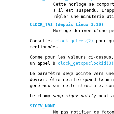
Cette horloge se compor
s'il est suspendu. L'ap
régler une minuterie ut
CLOCK_TAI
(depuis Linux 3.10)
Horloge dérivée d'une p
Consultez
clock_getres(2)
pour qu
mentionnées.
Comme pour les valeurs ci-dessus
un appel à
clock_getcpuclockid(3)
Le paramètre
sevp
pointe vers un
devrait être notifié quand la min
généraux sur cette structure, co
Le champ
sevp.sigev_notify
peut a
SIGEV_NONE
Ne pas notifier de faço