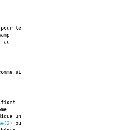
pour le
hamp
, au
omme si
ifiant
ême
ique un
ne(2)
ou