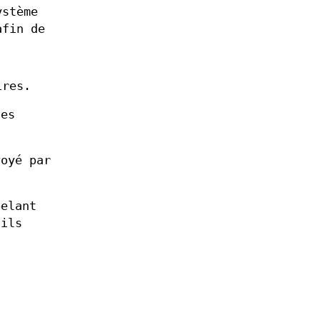
ystème
fin de
ires.
ges
oyé par
elant
ails