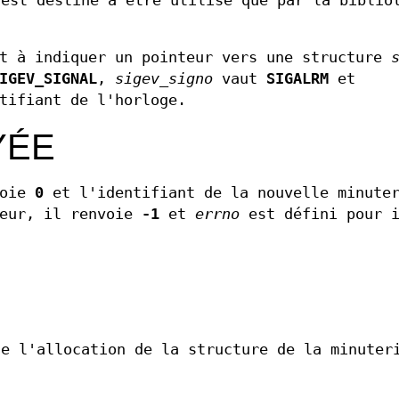
'est destiné à être utilisé que par la biblio
t à indiquer un pointeur vers une structure
IGEV_SIGNAL
,
sigev_signo
vaut
SIGALRM
et
tifiant de l'horloge.
YÉE
voie
0
et l'identifiant de la nouvelle minuter
reur, il renvoie
-1
et
errno
est défini pour i
de l'allocation de la structure de la minuter