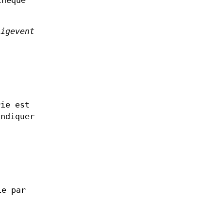
thèque
sigevent
ie est
ndiquer
ie par