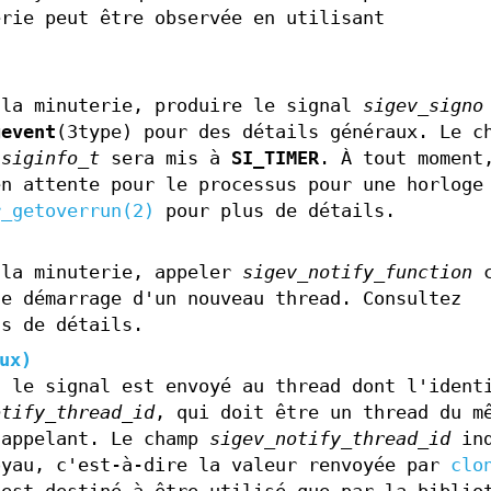
erie peut être observée en utilisant
 la minuterie, produire le signal
sigev_signo
gevent
(3type) pour des détails généraux. Le c
e
siginfo_t
sera mis à
SI_TIMER
. À tout moment
en attente pour le processus pour une horloge
r_getoverrun(2)
pour plus de détails.
 la minuterie, appeler
sigev_notify_function
c
de démarrage d'un nouveau thread. Consultez
us de détails.
ux)
s le signal est envoyé au thread dont l'ident
otify_thread_id
, qui doit être un thread du m
 appelant. Le champ
sigev_notify_thread_id
ind
oyau, c'est-à-dire la valeur renvoyée par
clo