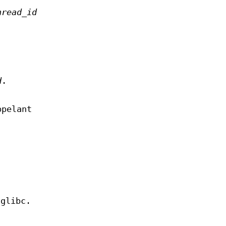
hread_id
d
.
ppelant
 glibc.