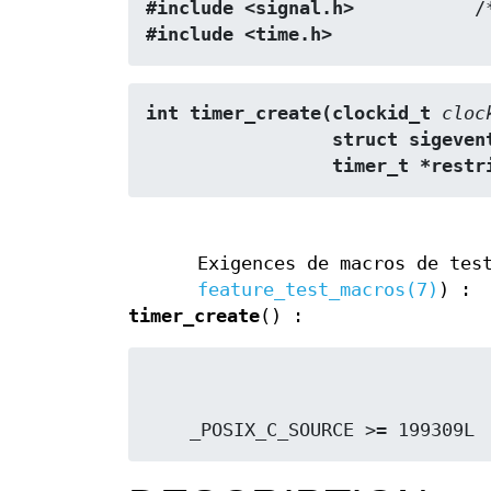
#include <signal.h>
           /
#include <time.h>
int timer_create(clockid_t 
cloc
                 stru
                 timer_t *re
Exigences de macros de tes
feature_test_macros(7)
) :
timer_create
() :
    _POSIX_C_SOURCE >= 199309L