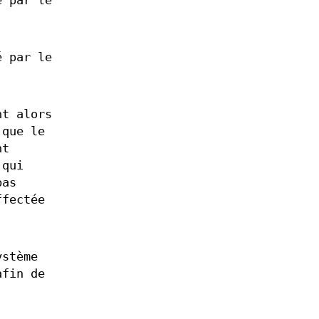
é par le
é par le
nt alors
 que le
nt
 qui
pas
ffectée
ystème
fin de