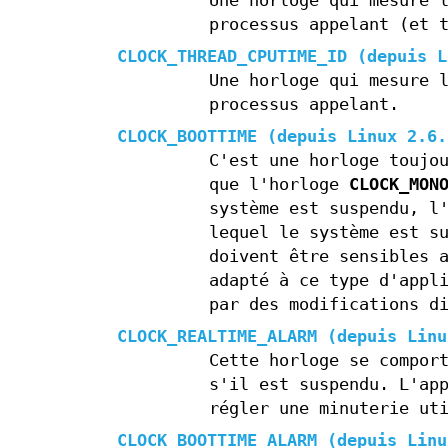
Une horloge qui mesure 
processus appelant (et 
CLOCK_THREAD_CPUTIME_ID
(depuis L
Une horloge qui mesure 
processus appelant.
CLOCK_BOOTTIME
(depuis Linux 2.6.
C'est une horloge toujo
que l'horloge
CLOCK_MON
système est suspendu, l
lequel le système est s
doivent être sensibles 
adapté à ce type d'appl
par des modifications d
CLOCK_REALTIME_ALARM
(depuis Linu
Cette horloge se compor
s'il est suspendu. L'ap
régler une minuterie ut
CLOCK_BOOTTIME_ALARM
(depuis Linu