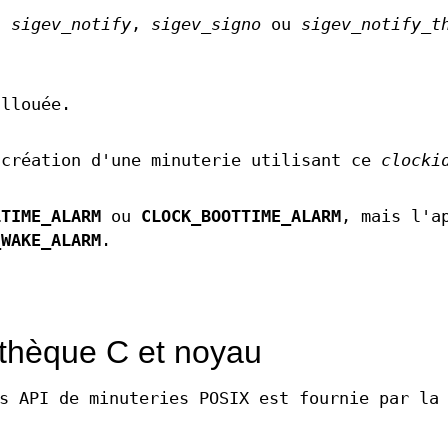
e,
sigev_notify
,
sigev_signo
ou
sigev_notify_t
allouée.
 création d'une minuterie utilisant ce
clocki
LTIME_ALARM
ou
CLOCK_BOOTTIME_ALARM
, mais l'a
_WAKE_ALARM
.
iothèque C et noyau
s API de minuteries POSIX est fournie par la