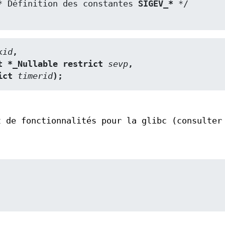
* Définition des constantes 
SIGEV_*
kid
,
ct sigevent *_Nullable restrict 
sevp
,
strict 
timerid
);
t de fonctionnalités pour la glibc (consulter