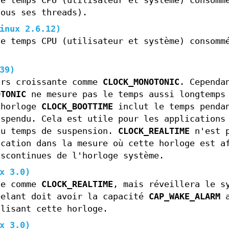
le temps CPU (utilisateur et système) consomm
tous ses threads).
inux 2.6.12)
le temps CPU (utilisateur et système) consomm
39)
urs croissante comme
CLOCK_MONOTONIC
. Cependa
OTONIC
ne mesure pas le temps aussi longtemps
'horloge
CLOCK_BOOTTIME
inclut le temps penda
uspendu. Cela est utile pour les applications
au temps de suspension.
CLOCK_REALTIME
n'est 
ication dans la mesure où cette horloge est a
iscontinues de l'horloge système.
x 3.0)
te comme
CLOCK_REALTIME
, mais réveillera le s
pelant doit avoir la capacité
CAP_WAKE_ALARM
a
ilisant cette horloge.
x 3.0)