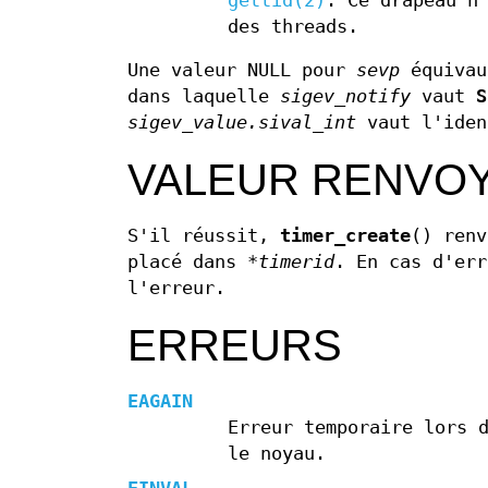
gettid(2)
. Ce drapeau n
des threads.
Une valeur NULL pour
sevp
équivau
dans laquelle
sigev_notify
vaut
S
sigev_value.sival_int
vaut l'iden
VALEUR RENVO
S'il réussit,
timer_create
() ren
placé dans
*timerid
. En cas d'er
l'erreur.
ERREURS
EAGAIN
Erreur temporaire lors 
le noyau.