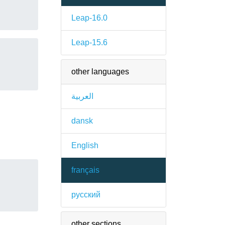
Leap-16.0
Leap-15.6
other languages
العربية
dansk
English
français
русский
other sections