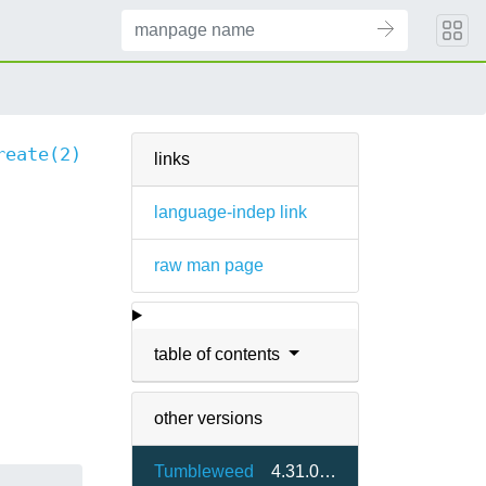
reate(2)
links
language-indep link
raw man page
table of contents
other versions
Tumbleweed
4.31.0-1.2