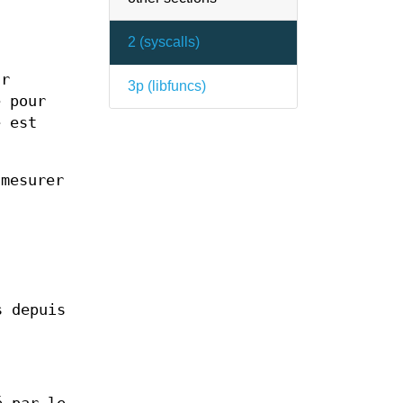
2 (
syscalls
)
ar
3p (
libfuncs
)
e pour
e est
mesurer
s depuis