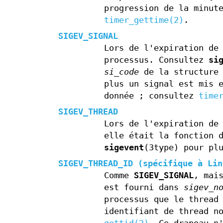
progression de la minut
timer_gettime(2)
.
SIGEV_SIGNAL
Lors de l'expiration de
processus. Consultez
si
si_code
de la structur
plus un signal est mis 
donnée ; consultez
time
SIGEV_THREAD
Lors de l'expiration de
elle était la fonction 
sigevent
(3type) pour pl
SIGEV_THREAD_ID
(spécifique à Lin
Comme
SIGEV_SIGNAL
, mai
est fourni dans
sigev_n
processus que le thread
identifiant de thread n