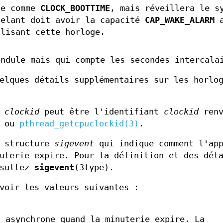
te comme
CLOCK_BOOTTIME
, mais réveillera le s
pelant doit avoir la capacité
CAP_WAKE_ALARM
a
ilisant cette horloge.
endule mais qui compte les secondes intercala
elques détails supplémentaires sur les horlo
,
clockid
peut être l'identifiant
clockid
renv
ou
pthread_getcpuclockid(3)
.
e structure
sigevent
qui indique comment l'app
uterie expire. Pour la définition et des dét
nsultez
sigevent
(3type).
voir les valeurs suivantes :
n asynchrone quand la minuterie expire. La