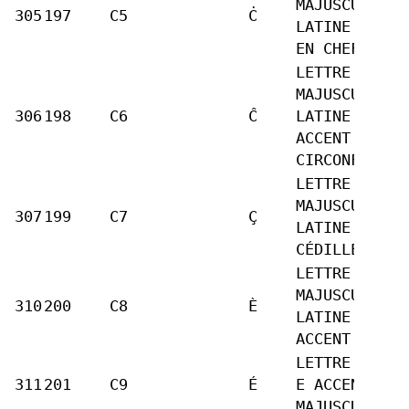
MAJUSCULE
305
197
C5
Ċ
LATINE C POI
EN CHEF
LETTRE
MAJUSCULE
306
198
C6
Ĉ
LATINE C
ACCENT
CIRCONFLEXE
LETTRE
MAJUSCULE
307
199
C7
Ç
LATINE C
CÉDILLE
LETTRE
MAJUSCULE
310
200
C8
È
LATINE E
ACCENT GRAVE
LETTRE LATIN
311
201
C9
É
E ACCENT AIG
MAJUSCULE