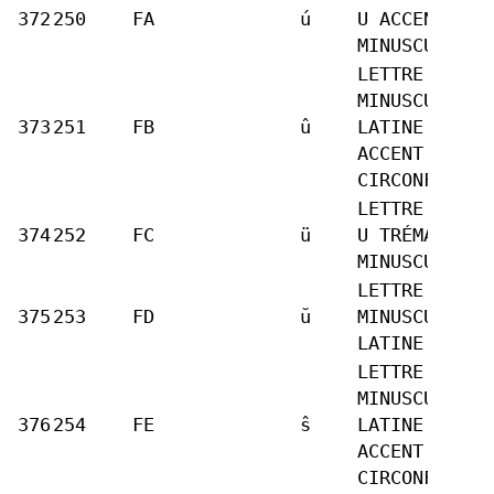
372
250
FA
ú
U ACCENT AIG
MINUSCULE
LETTRE
MINUSCULE
373
251
FB
û
LATINE U
ACCENT
CIRCONFLEXE
LETTRE LATIN
374
252
FC
ü
U TRÉMA
MINUSCULE
LETTRE
375
253
FD
ŭ
MINUSCULE
LATINE U BRÈ
LETTRE
MINUSCULE
376
254
FE
ŝ
LATINE S
ACCENT
CIRCONFLEXE