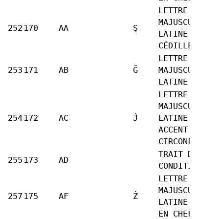
LETTRE
MAJUSCULE
252
170
AA
Ş
LATINE S
CÉDILLE
LETTRE
253
171
AB
Ğ
MAJUSCULE
LATINE G BRÈ
LETTRE
MAJUSCULE
254
172
AC
Ĵ
LATINE J
ACCENT
CIRCONFLEXE
TRAIT D’UNIO
255
173
AD
CONDITIONNEL
LETTRE
MAJUSCULE
257
175
AF
Ż
LATINE Z POI
EN CHEF