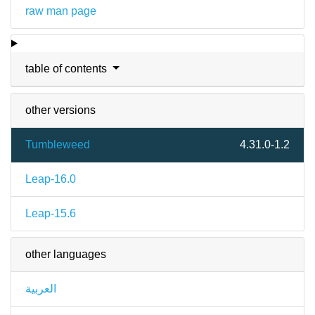
raw man page
table of contents
other versions
Tumbleweed
4.31.0-1.2
Leap-16.0
Leap-15.6
other languages
العربية