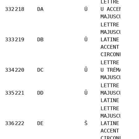
LETTRE LATIN
332
218
DA
Ú
U ACCENT AIG
MAJUSCULE
LETTRE
MAJUSCULE
333
219
DB
Û
LATINE U
ACCENT
CIRCONFLEXE
LETTRE LATIN
334
220
DC
Ü
U TRÉMA
MAJUSCULE
LETTRE
335
221
DD
Ŭ
MAJUSCULE
LATINE U BRÈ
LETTRE
MAJUSCULE
336
222
DE
Ŝ
LATINE S
ACCENT
CIRCONFLEXE