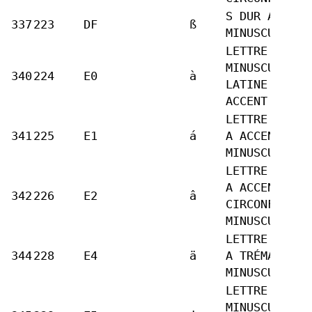
S DUR ALLEMA
337
223
DF
ß
MINUSCULE
LETTRE
MINUSCULE
340
224
E0
à
LATINE A
ACCENT GRAVE
LETTRE LATIN
341
225
E1
á
A ACCENT AIG
MINUSCULE
LETTRE LATIN
A ACCENT
342
226
E2
â
CIRCONFLEXE
MINUSCULE
LETTRE LATIN
344
228
E4
ä
A TRÉMA
MINUSCULE
LETTRE
MINUSCULE