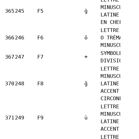
MINUSCULE
365
245
F5
ġ
LATINE G POI
EN CHEF
LETTRE LATIN
366
246
F6
ö
O TRÉMA
MINUSCULE
SYMBOLE DE
367
247
F7
÷
DIVISION
LETTRE
MINUSCULE
370
248
F8
ĝ
LATINE G
ACCENT
CIRCONFLEXE
LETTRE
MINUSCULE
371
249
F9
ù
LATINE U
ACCENT GRAVE
LETTRE LATIN