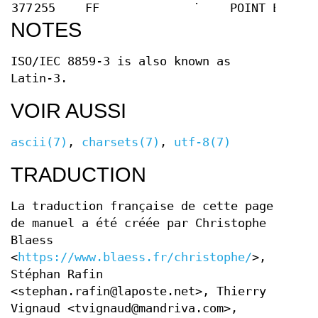
377
255
FF
˙
POINT EN CHE
NOTES
ISO/IEC 8859-3 is also known as
Latin-3.
VOIR AUSSI
ascii(7)
,
charsets(7)
,
utf-8(7)
TRADUCTION
La traduction française de cette page
de manuel a été créée par Christophe
Blaess
<
https://www.blaess.fr/christophe/
>,
Stéphan Rafin
<stephan.rafin@laposte.net>, Thierry
Vignaud <tvignaud@mandriva.com>,