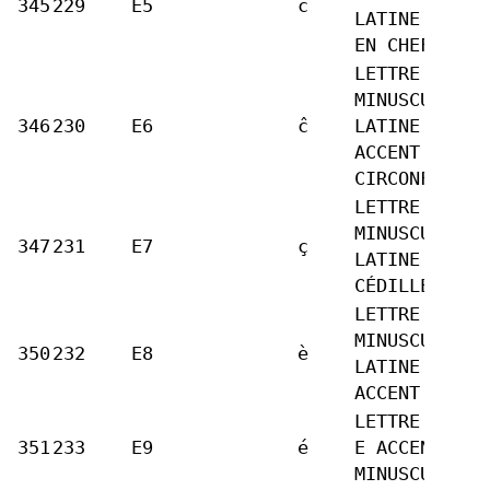
345
229
E5
ċ
LATINE C POI
EN CHEF
LETTRE
MINUSCULE
346
230
E6
ĉ
LATINE C
ACCENT
CIRCONFLEXE
LETTRE
MINUSCULE
347
231
E7
ç
LATINE C
CÉDILLE
LETTRE
MINUSCULE
350
232
E8
è
LATINE E
ACCENT GRAVE
LETTRE LATIN
351
233
E9
é
E ACCENT AIG
MINUSCULE