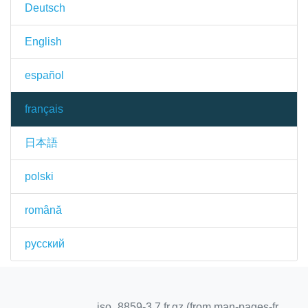
Deutsch
English
español
français
日本語
polski
română
русский
iso_8859-3.7.fr.gz (from man-pages-fr