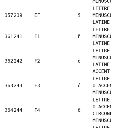
MINUSCULE
LETTRE
357
239
EF
ï
MINUSCULE
LATINE I TRÉ
LETTRE
361
241
F1
ñ
MINUSCULE
LATINE N TIL
LETTRE
MINUSCULE
362
242
F2
ò
LATINE O
ACCENT GRAVE
LETTRE LATIN
363
243
F3
ó
O ACCENT AIG
MINUSCULE
LETTRE LATIN
O ACCENT
364
244
F4
ô
CIRCONFLEXE
MINUSCULE
LETTRE