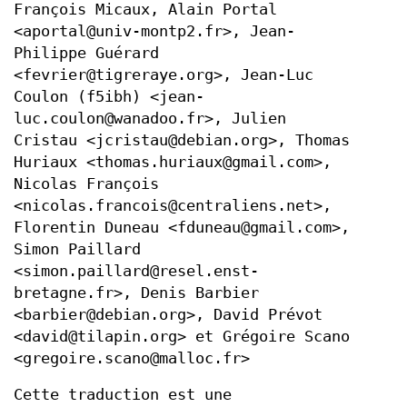
François Micaux, Alain Portal
<aportal@univ-montp2.fr>, Jean-
Philippe Guérard
<fevrier@tigreraye.org>, Jean-Luc
Coulon (f5ibh) <jean-
luc.coulon@wanadoo.fr>, Julien
Cristau <jcristau@debian.org>, Thomas
Huriaux <thomas.huriaux@gmail.com>,
Nicolas François
<nicolas.francois@centraliens.net>,
Florentin Duneau <fduneau@gmail.com>,
Simon Paillard
<simon.paillard@resel.enst-
bretagne.fr>, Denis Barbier
<barbier@debian.org>, David Prévot
<david@tilapin.org> et Grégoire Scano
<gregoire.scano@malloc.fr>
Cette traduction est une