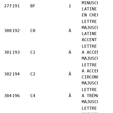
MINUSCULE
277
191
BF
ż
LATINE Z POI
EN CHEF
LETTRE
MAJUSCULE
300
192
C0
À
LATINE A
ACCENT GRAVE
LETTRE LATIN
301
193
C1
Á
A ACCENT AIG
MAJUSCULE
LETTRE LATIN
A ACCENT
302
194
C2
Â
CIRCONFLEXE
MAJUSCULE
LETTRE LATIN
304
196
C4
Ä
A TRÉMA
MAJUSCULE
LETTRE