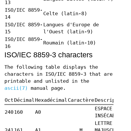
13
ISO/IEC 8859-
Celte (latin-8)
14
ISO/IEC 8859-
Langues d'Europe de
15
l'Ouest (latin-9)
ISO/IEC 8859-
Roumain (latin-10)
16
ISO/IEC 8859-3 characters
The following table displays the
characters in ISO/IEC 8859-3 that are
printable and unlisted in the
ascii(7)
manual page.
Oct
Décimal
Hexadécimal
Caractère
Description
ESPACE
240
160
A0
INSÉCABLE
LETTRE
241
161
A1
Ħ
MAJUSCULE