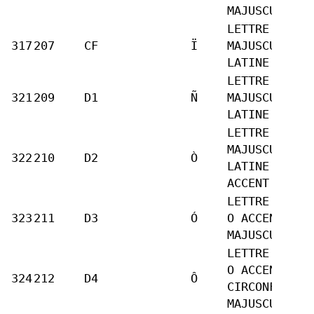
MAJUSCULE
LETTRE
317
207
CF
Ï
MAJUSCULE
LATINE I TRÉ
LETTRE
321
209
D1
Ñ
MAJUSCULE
LATINE N TIL
LETTRE
MAJUSCULE
322
210
D2
Ò
LATINE O
ACCENT GRAVE
LETTRE LATIN
323
211
D3
Ó
O ACCENT AIG
MAJUSCULE
LETTRE LATIN
O ACCENT
324
212
D4
Ô
CIRCONFLEXE
MAJUSCULE