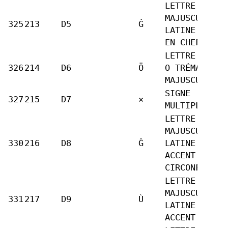
LETTRE
MAJUSCULE
325
213
D5
Ġ
LATINE G POI
EN CHEF
LETTRE LATIN
326
214
D6
Ö
O TRÉMA
MAJUSCULE
SIGNE
327
215
D7
×
MULTIPLICATI
LETTRE
MAJUSCULE
330
216
D8
Ĝ
LATINE G
ACCENT
CIRCONFLEXE
LETTRE
MAJUSCULE
331
217
D9
Ù
LATINE U
ACCENT GRAVE