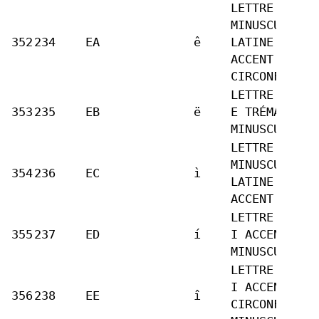
LETTRE
MINUSCULE
352
234
EA
ê
LATINE E
ACCENT
CIRCONFLEXE
LETTRE LATIN
353
235
EB
ë
E TRÉMA
MINUSCULE
LETTRE
MINUSCULE
354
236
EC
ì
LATINE I
ACCENT GRAVE
LETTRE LATIN
355
237
ED
í
I ACCENT AIG
MINUSCULE
LETTRE LATIN
I ACCENT
356
238
EE
î
CIRCONFLEXE