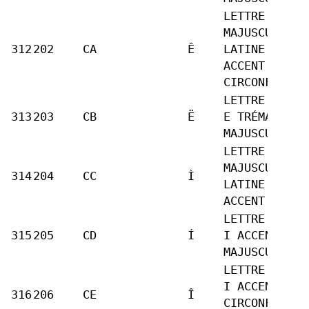
LETTRE
MAJUSCULE
312
202
CA
Ê
LATINE E
ACCENT
CIRCONFLEXE
LETTRE LATIN
313
203
CB
Ë
E TRÉMA
MAJUSCULE
LETTRE
MAJUSCULE
314
204
CC
Ì
LATINE I
ACCENT GRAVE
LETTRE LATIN
315
205
CD
Í
I ACCENT AIG
MAJUSCULE
LETTRE LATIN
I ACCENT
316
206
CE
Î
CIRCONFLEXE