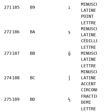
MINUSCULE
271
185
B9
ı
LATINE I SAN
POINT
LETTRE
MINUSCULE
272
186
BA
ş
LATINE S
CÉDILLE
LETTRE
273
187
BB
ğ
MINUSCULE
LATINE G BRÈ
LETTRE
MINUSCULE
274
188
BC
ĵ
LATINE J
ACCENT
CIRCONFLEXE
FRACTION UN
275
189
BD
½
DEMI
LETTRE