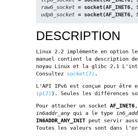
raw6_socket
 = socket(AF_INET6, 
udp6_socket
 = socket(AF_INET6, 
DESCRIPTION
Linux 2.2 implémente en option le
manuel contient la description de
noyau Linux et la glibc 2.1 L'int
Consultez
socket(7)
.
L'API IPv6 est conçue pour être e
ip(7)
). Seules les différences so
Pour attacher un socket
AF_INET6
,
in6addr_any
qui a le type
in6_add
IN6ADDR_ANY_INIT
peut servir auss
Toutes les valeurs sont dans l'or