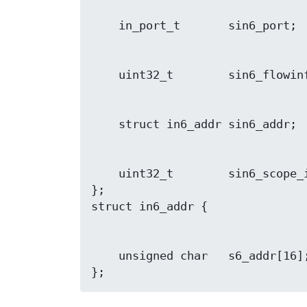
    uint32_t        sin6_scope_id; /* Scope ID (nouveau dans Linux 2.4) */

};

    unsigned char   s6_addr[16];   /* adresse IPv6 */
