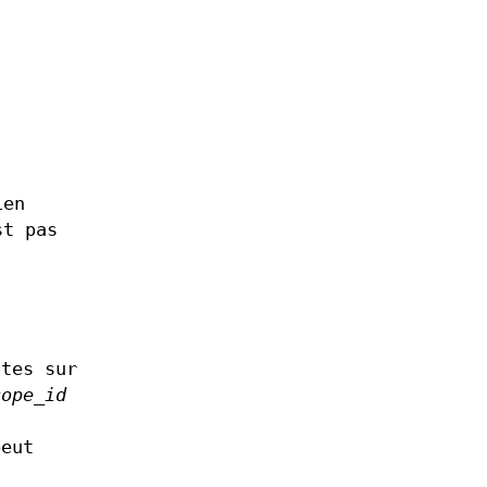
ien
t pas
tes sur
cope_id
peut