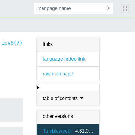
ipv6(7)
links
language-indep link
raw man page
table of contents
other versions
Tumbleweed
4.31.0-1.2