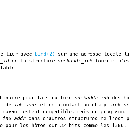
de lier avec
bind(2)
sur une adresse locale l
e_id
de la structure
sockaddr_in6
fournie n'es
alable.
 binaire pour la structure
sockaddr_in6
des hô
nt de
in6_addr
et en ajoutant un champ
sin6_s
 noyau restent compatible, mais un programme
s
in6_addr
dans d'autres structures ne l'est 
e pour les hôtes sur 32 bits comme les i386.