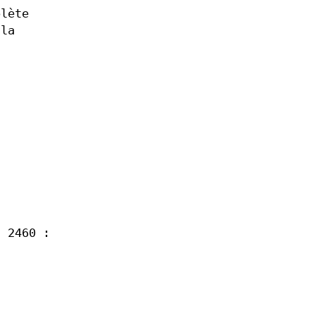
plète
 la
C 2460 :