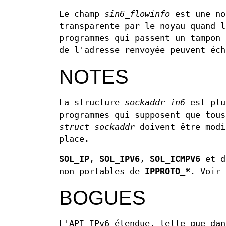
Le champ
sin6_flowinfo
est une no
transparente par le noyau quand l
programmes qui passent un tampon 
de l'adresse renvoyée peuvent éch
NOTES
La structure
sockaddr_in6
est plu
programmes qui supposent que tous
struct sockaddr
doivent être modi
place.
SOL_IP
,
SOL_IPV6
,
SOL_ICMPV6
et d
non portables de
IPPROTO_*
. Voir
BOGUES
L'API IPv6 étendue, telle que dan