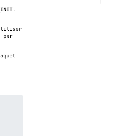
_INIT
.
utiliser
e par
paquet