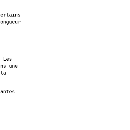
e
Certains
longueur
 Les
ans une
la
antes
t