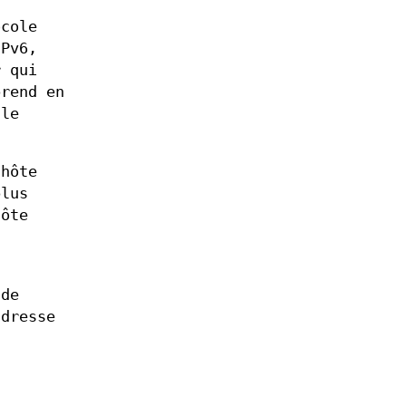
cole
Pv6,
 qui
prend en
le
 hôte
plus
hôte
 de
adresse