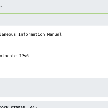
laneous Information Manual
otocole IPv6
SOCK_STREAM, 0);