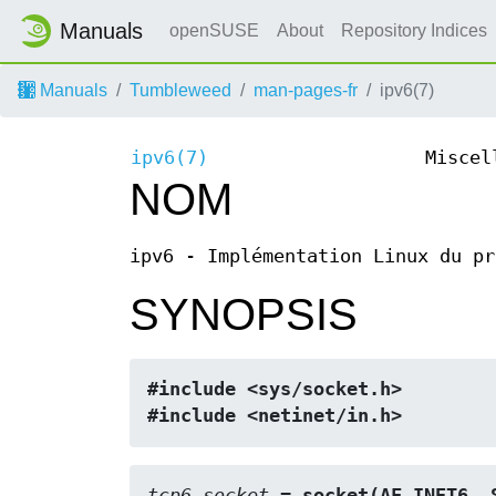
Manuals
openSUSE
About
Repository Indices
Manuals
Tumbleweed
man-pages-fr
ipv6(7)
ipv6(7)
Miscel
NOM
ipv6 - Implémentation Linux du pr
SYNOPSIS
#include <sys/socket.h>
#include <netinet/in.h>
tcp6_socket
 = socket(AF_INET6, 