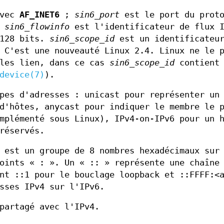
avec
AF_INET6
;
sin6_port
est le port du proto
;
sin6_flowinfo
est l'identificateur de flux I
 128 bits.
sin6_scope_id
est un identificateur
 C'est une nouveauté Linux 2.4. Linux ne le 
ales lien, dans ce cas
sin6_scope_id
contient 
device(7)
).
pes d'adresses : unicast pour représenter un
d'hôtes, anycast pour indiquer le membre le 
mplémenté sous Linux), IPv4-on-IPv6 pour un 
réservés.
 est un groupe de 8 nombres hexadécimaux sur
oints « : ». Un « :: » représente une chaîne
nt ::1 pour le bouclage loopback et ::FFFF:<
sses IPv4 sur l'IPv6.
partagé avec l'IPv4.