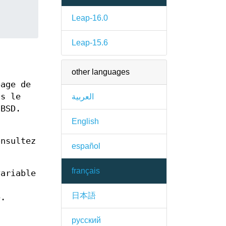
Leap-16.0
Leap-15.6
other languages
page de
ns le
العربية
 BSD.
English
onsultez
español
français
variable
日本語
e.
русский