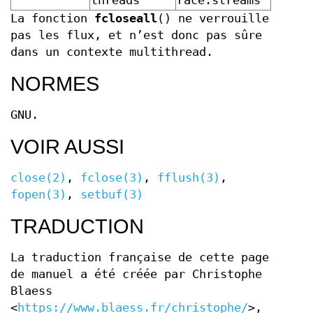
threads
race:streams
La fonction
fcloseall
() ne verrouille
pas les flux, et n’est donc pas sûre
dans un contexte multithread.
NORMES
GNU.
VOIR AUSSI
close(2)
,
fclose(3)
,
fflush(3)
,
fopen(3)
,
setbuf(3)
TRADUCTION
La traduction française de cette page
de manuel a été créée par Christophe
Blaess
<
https://www.blaess.fr/christophe/
>,