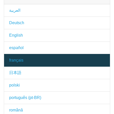
العربية
Deutsch
English
español
français
日本語
polski
português (pt-BR)
română