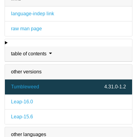
language-indep link
raw man page
table of contents
other versions
Tumbleweed
4.31.0-1.2
Leap-16.0
Leap-15.6
other languages