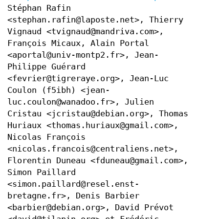
Stéphan Rafin
<stephan.rafin@laposte.net>, Thierry
Vignaud <tvignaud@mandriva.com>,
François Micaux, Alain Portal
<aportal@univ-montp2.fr>, Jean-
Philippe Guérard
<fevrier@tigreraye.org>, Jean-Luc
Coulon (f5ibh) <jean-
luc.coulon@wanadoo.fr>, Julien
Cristau <jcristau@debian.org>, Thomas
Huriaux <thomas.huriaux@gmail.com>,
Nicolas François
<nicolas.francois@centraliens.net>,
Florentin Duneau <fduneau@gmail.com>,
Simon Paillard
<simon.paillard@resel.enst-
bretagne.fr>, Denis Barbier
<barbier@debian.org>, David Prévot