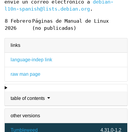
envíe un correo electrónico a
debian-
l10n-spanish@lists.debian.org
.
8 Febrero
Páginas de Manual de Linux
2026
(no publicadas)
links
language-indep link
raw man page
table of contents
other versions
Tumbleweed
4.31.0-1.2