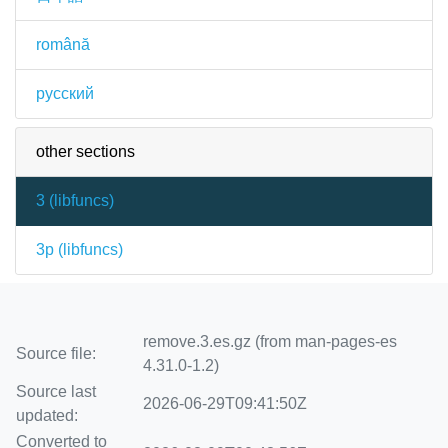
română
русский
other sections
3 (
libfuncs
)
3p (
libfuncs
)
remove.3.es.gz (from man-pages-es
Source file:
4.31.0-1.2)
Source last
2026-06-29T09:41:50Z
updated:
Converted to