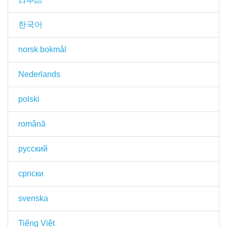
한국어
norsk bokmål
Nederlands
polski
română
русский
српски
svenska
Tiếng Việt