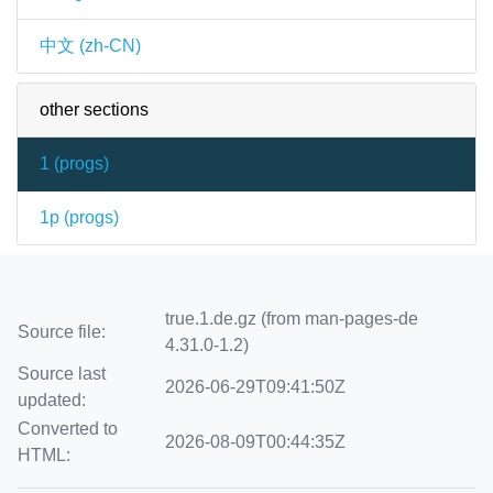
中文 (zh-CN)
other sections
1 (
progs
)
1p (
progs
)
true.1.de.gz (from man-pages-de
Source file:
4.31.0-1.2)
Source last
2026-06-29T09:41:50Z
updated:
Converted to
2026-08-09T00:44:35Z
HTML: