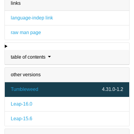
links
language-indep link
raw man page
table of contents
other versions
Tumbleweed
4.31.0-1.2
Leap-16.0
Leap-15.6