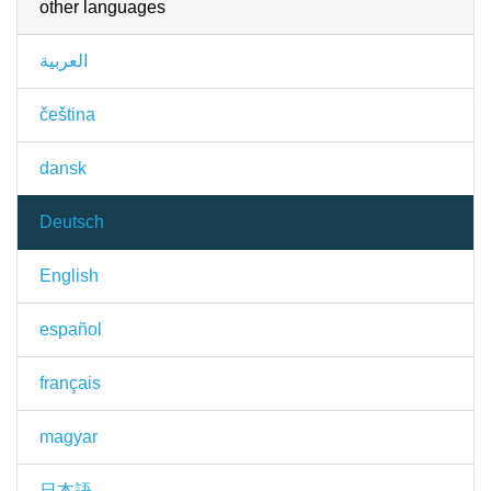
other languages
العربية
čeština
dansk
Deutsch
English
español
français
magyar
日本語