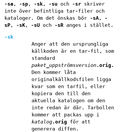
-sa
,
-sp
,
-sk
,
-su
och
-sr
skriver
inte över befintliga tar-filer och
kataloger. Om det önskas bör
-sA
,
-
sP
,
-sK
,
-sU
och
-sR
anges i stället.
-sk
Anger att den ursprungliga
källkoden är en tar-fil, som
standard
paket
_
uppströmsversion
.orig.tar.
fi
Den kommer låta
originalkällkodsfilen ligga
kvar som en tarfil, eller
kopiera den till den
aktuella katalogen om den
inte redan är där. Tarbollen
kommer att packas upp i
katalog
.orig
för att
generera diffen.