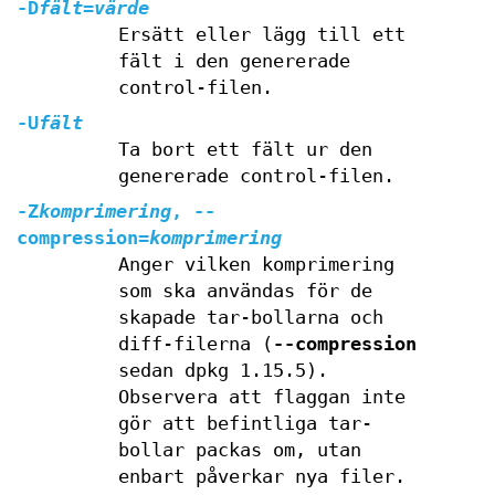
-D
fält
=
värde
Ersätt eller lägg till ett
fält i den genererade
control-filen.
-U
fält
Ta bort ett fält ur den
genererade control-filen.
-Z
komprimering
,
--
compression
=
komprimering
Anger vilken komprimering
som ska användas för de
skapade tar-bollarna och
diff-filerna (
--compression
sedan dpkg 1.15.5).
Observera att flaggan inte
gör att befintliga tar-
bollar packas om, utan
enbart påverkar nya filer.