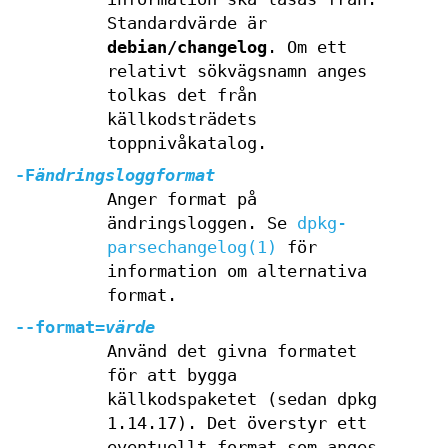
Standardvärde är
debian/changelog
. Om ett
relativt sökvägsnamn anges
tolkas det från
källkodsträdets
toppnivåkatalog.
-F
ändringsloggformat
Anger format på
ändringsloggen. Se
dpkg-
parsechangelog(1)
för
information om alternativa
format.
--format=
värde
Använd det givna formatet
för att bygga
källkodspaketet (sedan dpkg
1.14.17). Det överstyr ett
eventuellt format som anges