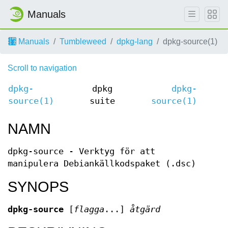
Manuals
Manuals
Tumbleweed
dpkg-lang
dpkg-source(1)
Scroll to navigation
dpkg-
dpkg
dpkg-
source(1)
suite
source(1)
NAMN
dpkg-source - Verktyg för att
manipulera Debiankällkodspaket (.dsc)
SYNOPS
dpkg-source
[
flagga
...]
åtgärd