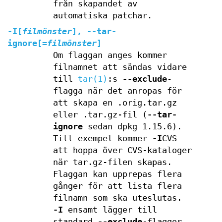
från skapandet av
automatiska patchar.
-I
[
filmönster
],
--tar-
ignore
[=
filmönster
]
Om flaggan anges kommer
filnamnet att sändas vidare
till
tar(1)
:s
--exclude
-
flagga när det anropas för
att skapa en .orig.tar.gz
eller .tar.gz-fil (
--tar-
ignore
sedan dpkg 1.15.6).
Till exempel kommer
-I
CVS
att hoppa över CVS-kataloger
när tar.gz-filen skapas.
Flaggan kan upprepas flera
gånger för att lista flera
filnamn som ska uteslutas.
-I
ensamt lägger till
standard
--exclude
-flaggor