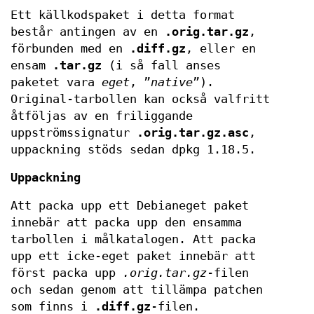
Ett källkodspaket i detta format
består antingen av en
.orig.tar.gz
,
förbunden med en
.diff.gz
, eller en
ensam
.tar.gz
(i så fall anses
paketet vara
eget
, ”
native
”).
Original-tarbollen kan också valfritt
åtföljas av en friliggande
uppströmssignatur
.orig.tar.gz.asc
,
uppackning stöds sedan dpkg 1.18.5.
Uppackning
Att packa upp ett Debianeget paket
innebär att packa upp den ensamma
tarbollen i målkatalogen. Att packa
upp ett icke-eget paket innebär att
först packa upp
.orig.tar.gz
-filen
och sedan genom att tillämpa patchen
som finns i
.diff.gz
-filen.