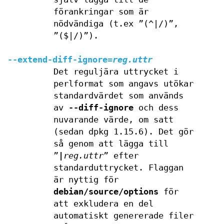
förankringar som är
nödvändiga (t.ex ”(^|/)”,
”($|/)”).
--extend-diff-ignore
=
reg.uttr
Det reguljära uttrycket i
perlformat som angavs utökar
standardvärdet som används
av
--diff-ignore
och dess
nuvarande värde, om satt
(sedan dpkg 1.15.6). Det gör
så genom att lägga till
”
|
reg.uttr
” efter
standarduttrycket. Flaggan
är nyttig för
debian/source/options
för
att exkludera en del
automatiskt genererade filer