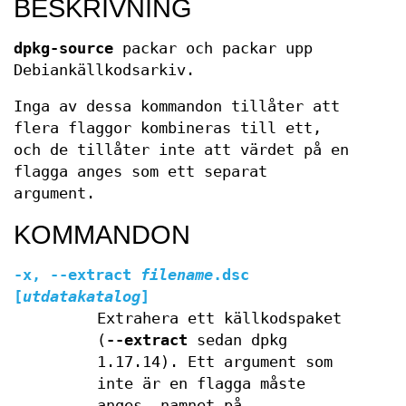
BESKRIVNING
dpkg-source
packar och packar upp
Debiankällkodsarkiv.
Inga av dessa kommandon tillåter att
flera flaggor kombineras till ett,
och de tillåter inte att värdet på en
flagga anges som ett separat
argument.
KOMMANDON
-x
,
--extract
filename
.dsc
[
utdatakatalog
]
Extrahera ett källkodspaket
(
--extract
sedan dpkg
1.17.14). Ett argument som
inte är en flagga måste
anges, namnet på