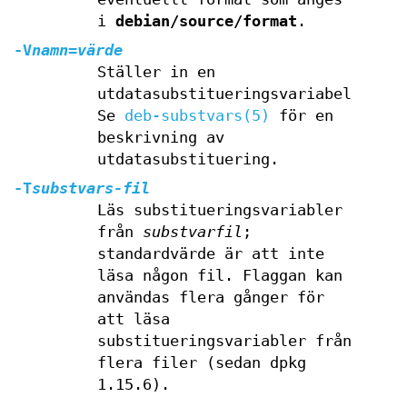
i
debian/source/format
.
-V
namn
=
värde
Ställer in en
utdatasubstitueringsvariabel.
Se
deb-substvars(5)
för en
beskrivning av
utdatasubstituering.
-T
substvars-fil
Läs substitueringsvariabler
från
substvarfil
;
standardvärde är att inte
läsa någon fil. Flaggan kan
användas flera gånger för
att läsa
substitueringsvariabler från
flera filer (sedan dpkg
1.15.6).