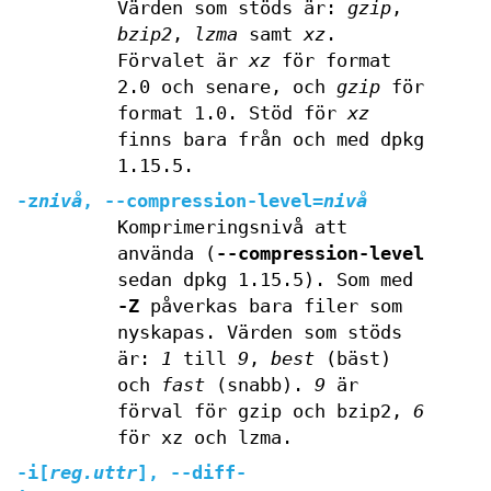
Värden som stöds är:
gzip
,
bzip2
,
lzma
samt
xz
.
Förvalet är
xz
för format
2.0 och senare, och
gzip
för
format 1.0. Stöd för
xz
finns bara från och med dpkg
1.15.5.
-z
nivå
,
--compression-level
=
nivå
Komprimeringsnivå att
använda (
--compression-level
sedan dpkg 1.15.5). Som med
-Z
påverkas bara filer som
nyskapas. Värden som stöds
är:
1
till
9
,
best
(bäst)
och
fast
(snabb).
9
är
förval för gzip och bzip2,
6
för xz och lzma.
-i
[
reg.uttr
],
--diff-