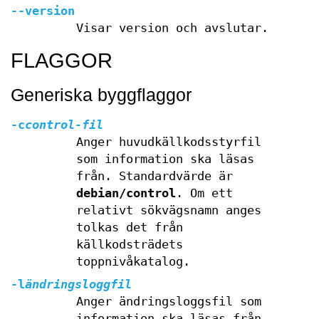
--version
Visar version och avslutar.
FLAGGOR
Generiska byggflaggor
-c
control-fil
Anger huvudkällkodsstyrfil
som information ska läsas
från. Standardvärde är
debian/control
. Om ett
relativt sökvägsnamn anges
tolkas det från
källkodsträdets
toppnivåkatalog.
-l
ändringsloggfil
Anger ändringsloggsfil som
information ska läsas från.