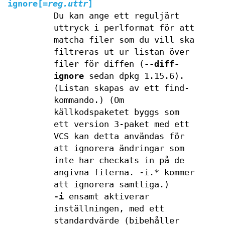
ignore
[=
reg.uttr
]
Du kan ange ett reguljärt
uttryck i perlformat för att
matcha filer som du vill ska
filtreras ut ur listan över
filer för diffen (
--diff-
ignore
sedan dpkg 1.15.6).
(Listan skapas av ett find-
kommando.) (Om
källkodspaketet byggs som
ett version 3-paket med ett
VCS kan detta användas för
att ignorera ändringar som
inte har checkats in på de
angivna filerna. -i.* kommer
att ignorera samtliga.)
-i
ensamt aktiverar
inställningen, med ett
standardvärde (bibehåller