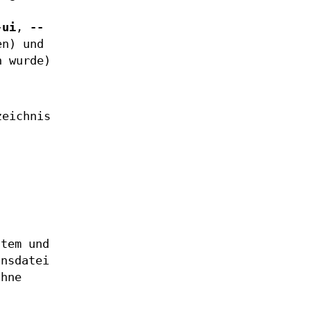
-ui
,
--
en) und
 wurde)
zeichnis
stem und
onsdatei
ohne