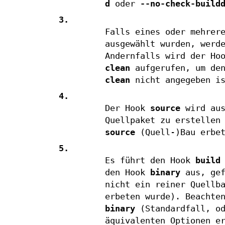
d
oder
--no-check-build
3.
Falls eines oder mehrer
ausgewählt wurden, werd
Andernfalls wird der Ho
clean
aufgerufen, um den
clean
nicht angegeben is
4.
Der Hook
source
wird aus
Quellpaket zu erstellen
source
(Quell-)Bau erbe
5.
Es führt den Hook
build
den Hook
binary
aus, ge
nicht ein reiner Quellb
erbeten wurde). Beachte
binary
(Standardfall, o
äquivalenten Optionen e