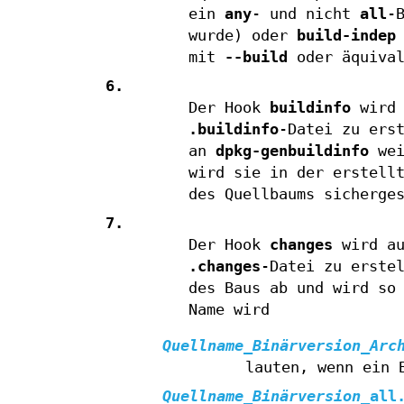
ein
any
- und nicht
all
-
wurde) oder
build-indep
mit
--build
oder äquival
6.
Der Hook
buildinfo
wird 
.buildinfo
-Datei zu ers
an
dpkg-genbuildinfo
wei
wird sie in der erstell
des Quellbaums sicherge
7.
Der Hook
changes
wird au
.changes
-Datei zu erste
des Baus ab und wird so
Name wird
Quellname
_
Binärversion
_
Arc
lauten, wenn ein
Quellname
_
Binärversion
_
all