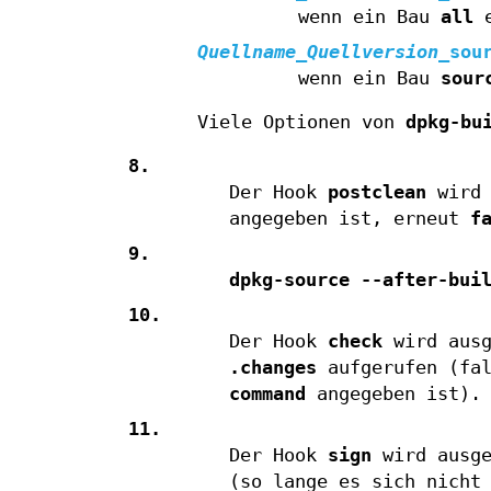
wenn ein Bau
all
e
Quellname
_
Quellversion
_
sou
wenn ein Bau
sour
Viele Optionen von
dpkg-bu
8.
Der Hook
postclean
wird 
angegeben ist, erneut
f
9.
dpkg-source --after-bui
10.
Der Hook
check
wird ausg
.changes
aufgerufen (fa
command
angegeben ist).
11.
Der Hook
sign
wird ausge
(so lange es sich nicht