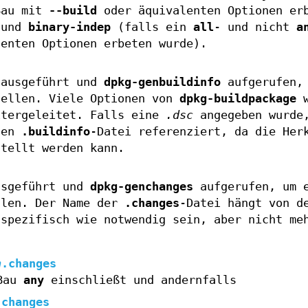
Bau mit
--build
oder äquivalenten Optionen er
und
binary-indep
(falls ein
all
- und nicht
a
enten Optionen erbeten wurde).
ausgeführt und
dpkg-genbuildinfo
aufgerufen, 
tellen. Viele Optionen von
dpkg-buildpackage
w
tergeleitet. Falls eine
.dsc
angegeben wurde
ten
.buildinfo
-Datei referenziert, da die Her
stellt werden kann.
sgeführt und
dpkg-genchanges
aufgerufen, um 
llen. Der Name der
.changes
-Datei hängt von d
 spezifisch wie notwendig sein, aber nicht me
h
.changes
 Bau
any
einschließt und andernfalls
.changes