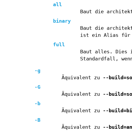
all
Baut die architek
binary
Baut die architek
ist ein Alias fü
full
Baut alles. Dies 
Standardfall, wen
-g
Äquivalent zu
--build=s
-G
Äquivalent zu
--build=s
-b
Äquivalent zu
--build=b
-B
Äquivalent zu
--build=a