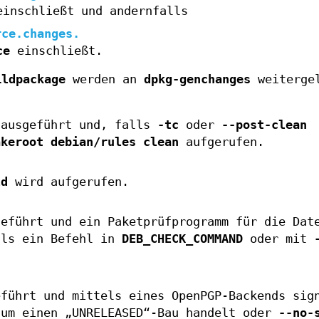
inschließt und andernfalls
rce.changes
.
ce
einschließt.
ildpackage
werden an
dpkg-genchanges
weiterge
ausgeführt und, falls
-tc
oder
--post-clean
akeroot debian/rules clean
aufgerufen.
ld
wird aufgerufen.
eführt und ein Paketprüfprogramm für die Dat
lls ein Befehl in
DEB_CHECK_COMMAND
oder mit
führt und mittels eines OpenPGP-Backends sig
 um einen „UNRELEASED“-Bau handelt oder
--no-