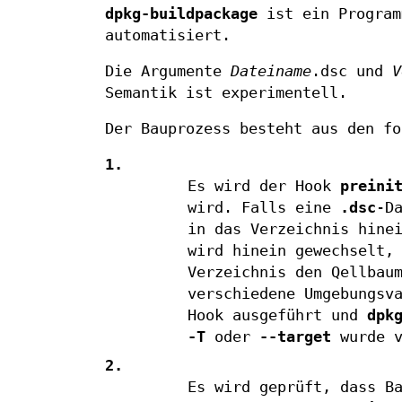
dpkg-buildpackage
ist ein Program
automatisiert.
Die Argumente
Dateiname
.dsc und
V
Semantik ist experimentell.
Der Bauprozess besteht aus den fo
1.
Es wird der Hook
preini
wird. Falls eine
.dsc
-D
in das Verzeichnis hine
wird hinein gewechselt,
Verzeichnis den Qellbau
verschiedene Umgebungsv
Hook ausgeführt und
dpk
-T
oder
--target
wurde v
2.
Es wird geprüft, dass B