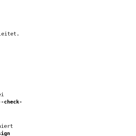
leitet.
ei
--check-
niert
sign