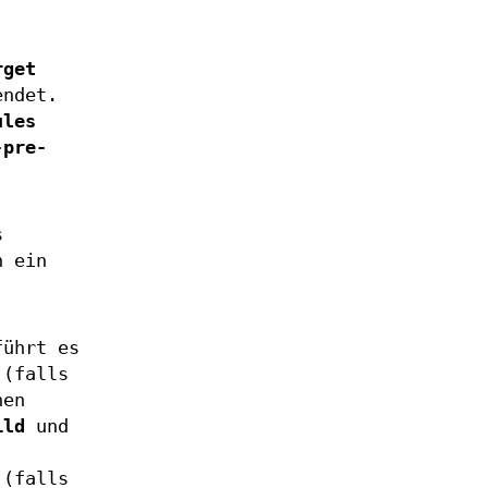
rget
endet.
ules
-pre-
s
n ein
ührt es
(falls
nen
ild
und
(falls