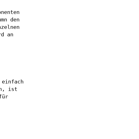
onenten
umn den
nzelnen
rd an
 einfach
n, ist
für