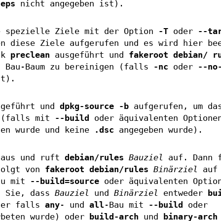
deps
nicht angegeben ist).
e spezielle Ziele mit der Option
-T
oder
--ta
en diese Ziele aufgerufen und es wird hier be
ok
preclean
ausgeführt und
fakeroot debian/ r
 Bau-Baum zu bereinigen (falls
-nc
oder
--no
t).
geführt und
dpkg-source -b
aufgerufen, um da
 (falls mit
--build
oder äquivalenten Optione
ten wurde und keine
.dsc
angegeben wurde).
aus und ruft
debian/rules
Bauziel
auf. Dann f
folgt von
fakeroot debian/rules
Binärziel
auf 
au mit
--build=source
oder äquivalenten Optio
n Sie, dass
Bauziel
und
Binärziel
entweder
bu
der falls
any
- und
all
-Bau mit
--build
oder
rbeten wurde) oder
build-arch
und
binary-arch