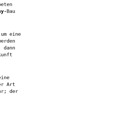
beten
ny
-Bau
um eine
erden
, dann
kunft
eine
er Art
hr; der