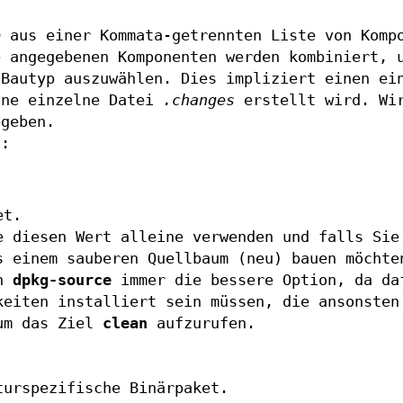
p
aus einer Kommata-getrennten Liste von Komp
e angegebenen Komponenten werden kombiniert, 
 Bautyp auszuwählen. Dies impliziert einen ei
ine einzelne Datei
.changes
erstellt wird. Wi
geben.
d:
et.
e diesen Wert alleine verwenden und falls Sie
s einem sauberen Quellbaum (neu) bauen möchte
on
dpkg-source
immer die bessere Option, da da
keiten installiert sein müssen, die ansonsten
um das Ziel
clean
aufzurufen.
turspezifische Binärpaket.