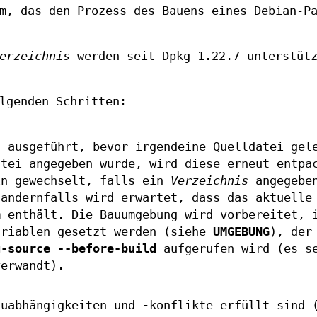
m, das den Prozess des Bauens eines Debian-P
erzeichnis
werden seit Dpkg 1.22.7 unterstütz
lgenden Schritten:
t
ausgeführt, bevor irgendeine Quelldatei gel
atei angegeben wurde, wird diese erneut entpa
in gewechselt, falls ein
Verzeichnis
angegeben
 andernfalls wird erwartet, dass das aktuelle
m enthält. Die Bauumgebung wird vorbereitet, 
ariablen gesetzt werden (siehe
UMGEBUNG
), de
g-source --before-build
aufgerufen wird (es s
erwandt).
auabhängigkeiten und -konflikte erfüllt sind