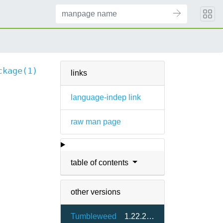
ckage(1)
links
language-indep link
raw man page
table of contents
other versions
Tumbleweed
1.22.22-1.4