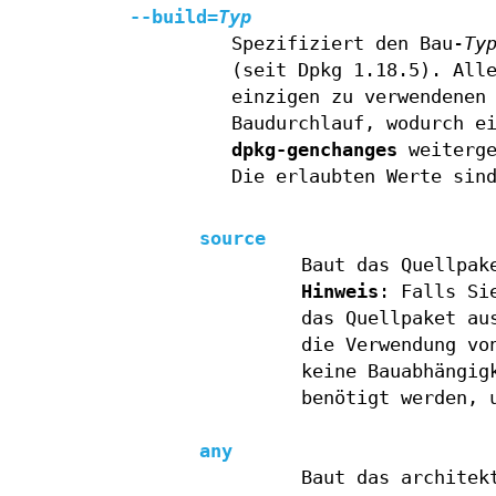
--build=
Typ
Spezifiziert den Bau-
Ty
(seit Dpkg 1.18.5). All
einzigen zu verwendenen
Baudurchlauf, wodurch e
dpkg-genchanges
weiterge
Die erlaubten Werte sin
source
Baut das Quellpak
Hinweis
: Falls Si
das Quellpaket au
die Verwendung v
keine Bauabhängig
benötigt werden, 
any
Baut das architek