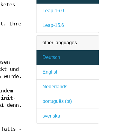
aketes
Leap-16.0
t. Ihre
Leap-15.6
other languages
Deutsch
esen
ckt und
English
 wurde,
Nederlands
indem
r
init
-
português (pt)
ei denn,
svenska
 (falls
-