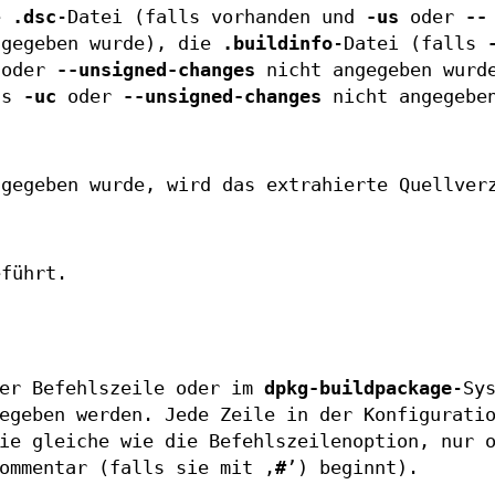
ie
.dsc
-Datei (falls vorhanden und
-us
oder
--
gegeben wurde), die
.buildinfo
-Datei (falls
oder
--unsigned-changes
nicht angegeben wurd
ls
-uc
oder
--unsigned-changes
nicht angegeben
ngegeben wurde, wird das extrahierte Quellver
führt.
der Befehlszeile oder im
dpkg-buildpackage
-Sy
egeben werden. Jede Zeile in der Konfigurati
ie gleiche wie die Befehlszeilenoption, nur 
ommentar (falls sie mit ‚
#
’) beginnt).