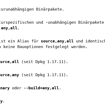
turunabhängigen Binärpakete.
turspezifischen und -unabhängigen Binärpakete
r
any,all
.
ist ein Alias für
source,any,all
und identisc
n keine Bauoptionen festgelegt werden.
ource,all
(seit Dpkg 1.17.11).
ource,any
(seit Dpkg 1.17.11).
inary
oder
--build=any,all
.
ny
.