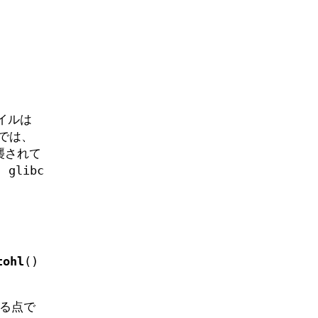
イルは
 では、
襲されて
 glibc
tohl
()
ある点で