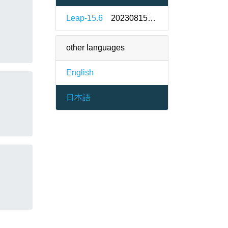
Leap-15.6
20230815-bp156.1.1
other languages
English
日本語