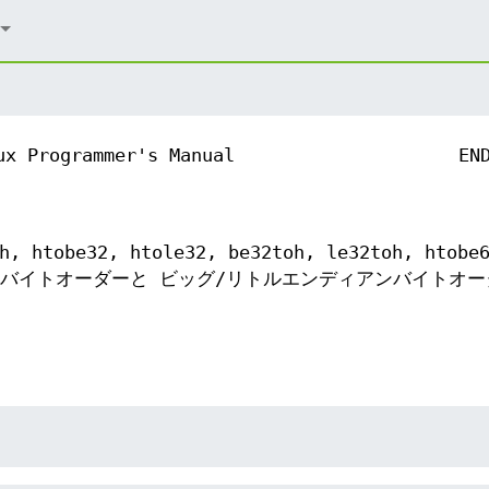
ux Programmer's Manual
EN
h, htobe32, htole32, be32toh, le32toh, htobe
h - ホストバイトオーダーと ビッグ/リトルエンディアンバイトオ