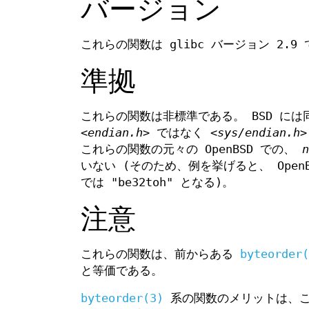
バージョン
これらの関数は glibc バージョン 2.9
準拠
これらの関数は非標準である。 BSD には
<endian.h>
ではなく
<sys/endian.h>
これらの関数の元々の OpenBSD での、
n
いない (そのため、例を挙げると、 OpenBSD 
では "be32toh" となる)。
注意
これらの関数は、前からある
byteorder(
と等価である。
byteorder(3)
系の関数のメリットは、これ