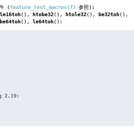
件 (
feature_test_macros(7)
参照):
le16toh
(),
htobe32
(),
htole32
(),
be32toh
(),
be64toh
(),
le64toh
():