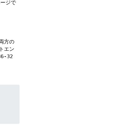
ページで
両方の
トエン
-32