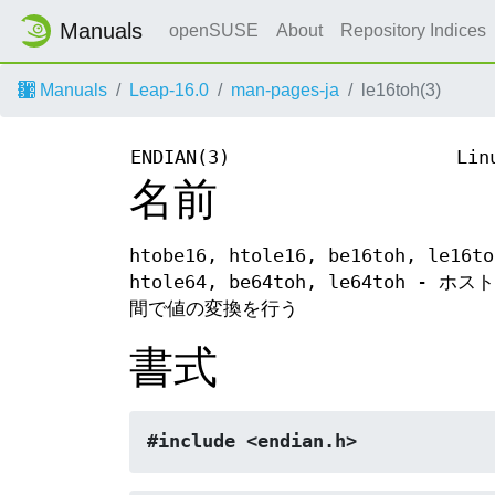
Manuals
openSUSE
About
Repository Indices
Manuals
Leap-16.0
man-pages-ja
le16toh(3)
ENDIAN(3)
Lin
名前
htobe16, htole16, be16toh, le16to
htole64, be64toh, le64to
間で値の変換を行う
書式
#include <endian.h>