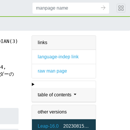
DIAN(3)
links
language-indep link
64,
raw man page
ーダーの
table of contents
other versions
Leap-16.0
20230815-bp160.1.9