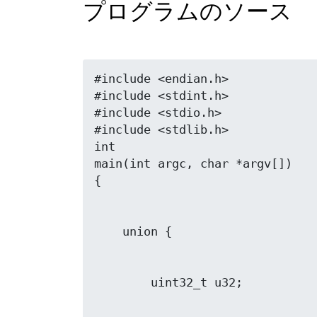
プログラムのソース
#include <endian.h>

#include <stdint.h>

#include <stdio.h>

#include <stdlib.h>

int

main(int argc, char *argv[])
