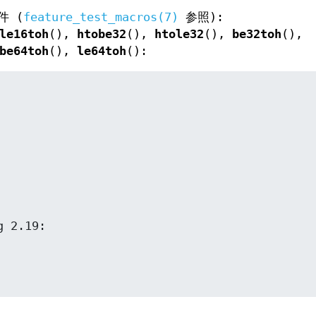
件 (
feature_test_macros(7)
参照):
le16toh
(),
htobe32
(),
htole32
(),
be32toh
(),
be64toh
(),
le64toh
():