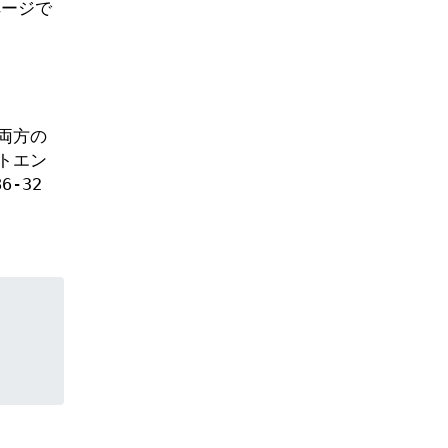
ページで
両方の
トエン
-32