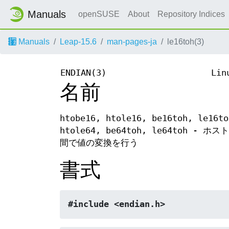
Manuals
openSUSE
About
Repository Indices
Manuals
Leap-15.6
man-pages-ja
le16toh(3)
ENDIAN(3)
Lin
名前
htobe16, htole16, be16toh, le16to
htole64, be64toh, le64to
間で値の変換を行う
書式
#include <endian.h>