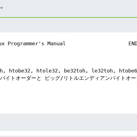
ux Programmer's Manual
EN
h, htobe32, htole32, be32toh, le32toh, htobe
h - ホストバイトオーダーと ビッグ/リトルエンディアンバイトオ