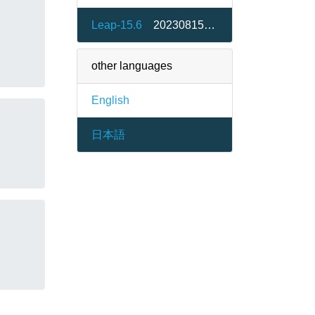
Leap-15.6
20230815-bp156.1.1
other languages
English
日本語