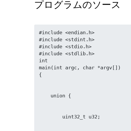
プログラムのソース
#include <endian.h>

#include <stdint.h>

#include <stdio.h>

#include <stdlib.h>

int

main(int argc, char *argv[])
