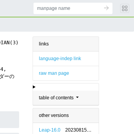
DIAN(3)
links
language-indep link
64,
raw man page
ーダーの
table of contents
other versions
Leap-16.0
20230815-bp160.1.9