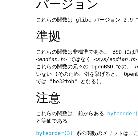
バージョン
これらの関数は glibc バージョン 2.9
準拠
これらの関数は非標準である。 BSD には
<endian.h>
ではなく
<sys/endian.h>
これらの関数の元々の OpenBSD での、
n
いない (そのため、例を挙げると、 OpenBSD 
では "be32toh" となる)。
注意
これらの関数は、前からある
byteorder(
と等価である。
byteorder(3)
系の関数のメリットは、これ