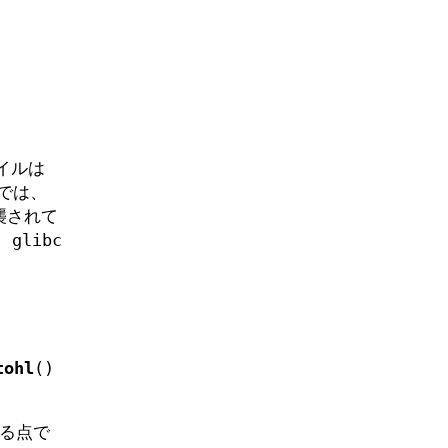
イルは
 では、
襲されて
 glibc
tohl
()
ある点で