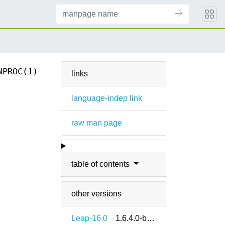
NPROC(1)
links
language-indep link
raw man page
table of contents
other versions
Leap-16.0
1.6.4.0-bp160.1.9