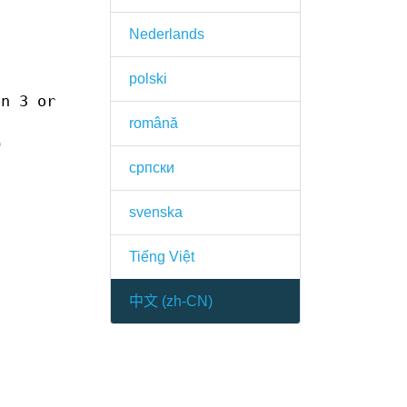
Nederlands
polski
on 3 or
română
O
српски
svenska
Tiếng Việt
中文 (zh-CN)