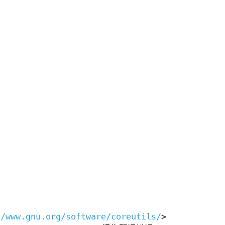
//www.gnu.org/software/coreutils/
>