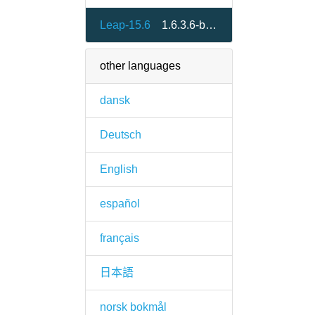
Leap-15.6
1.6.3.6-bp156.3.1
other languages
dansk
Deutsch
English
español
français
日本語
norsk bokmål