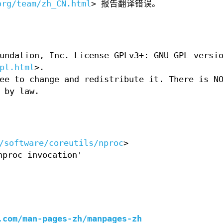
org/team/zh_CN.html
> 报告翻译错误。
undation, Inc. License GPLv3+: GNU GPL versi
pl.html
>.
ee to change and redistribute it. There is N
 by law.
/software/coreutils/nproc
>
roc invocation'
。
.com/man-pages-zh/manpages-zh