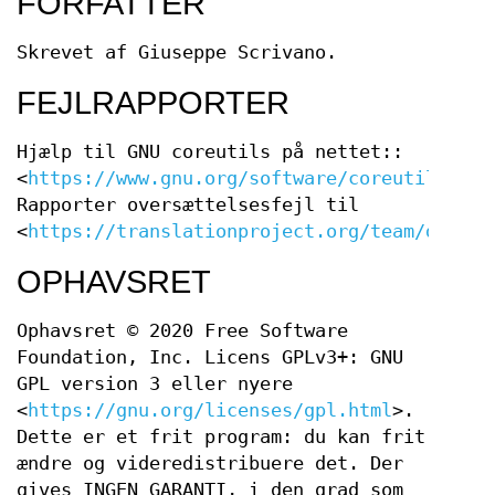
FORFATTER
Skrevet af Giuseppe Scrivano.
FEJLRAPPORTER
Hjælp til GNU coreutils på nettet::
<
https://www.gnu.org/software/coreutils/
>
Rapporter oversættelsesfejl til
<
https://translationproject.org/team/da.htm
OPHAVSRET
Ophavsret © 2020 Free Software
Foundation, Inc. Licens GPLv3+: GNU
GPL version 3 eller nyere
<
https://gnu.org/licenses/gpl.html
>.
Dette er et frit program: du kan frit
ændre og videredistribuere det. Der
gives INGEN GARANTI, i den grad som