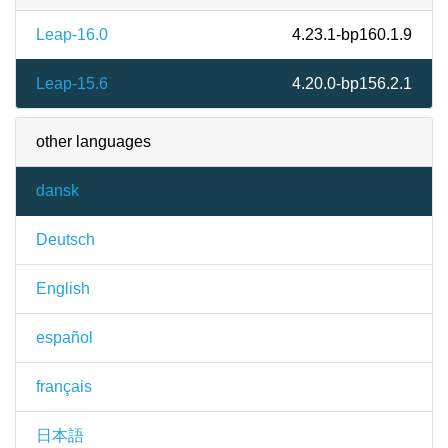
Leap-16.0
4.23.1-bp160.1.9
Leap-15.6
4.20.0-bp156.2.1
other languages
dansk
Deutsch
English
español
français
日本語