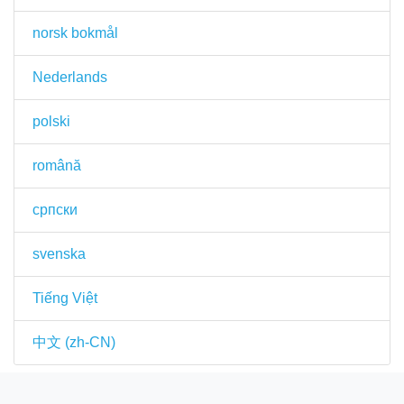
norsk bokmål
Nederlands
polski
română
српски
svenska
Tiếng Việt
中文 (zh-CN)