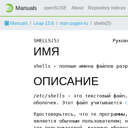
Manuals
openSUSE
About
Repository Indices
Manuals
Leap-15.6
man-pages-ru
shells(5)
SHELLS(5)
Руков
ИМЯ
shells - полные имена файлов разр
ОПИСАНИЕ
/etc/shells
- это текстовый файл,
оболочек. Этот файл учитывается
c
Удостоверьтесь, что те программы,
является обычным пользователем; н
тех пользователей, входные оболоч