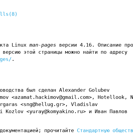
lls(8)
екта Linux
man-pages
версии 4.16. Описание про
 версию этой страницы можно найти по адресу
ges/
.
оводства был сделан Alexander Golubev
mov <azamat.hackimov@gmail.com>, Hotellook, 
rgaras <sng@hellug.gr>, Vladislav
i Kozlov <yuray@komyakino.ru> и Иван Павлов
 документацией; прочитайте
Стандартную общест