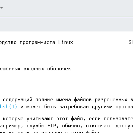
одство программиста Linux
S
ешённых входных оболочек
 содержащий полные имена файлов разрешённых 
hsh(1)
и может быть затребован другими програ
 которые учитывают этот файл, если пользоват
апример, службы FTP, обычно, отключают досту
ки которых не указаны в этом файле.