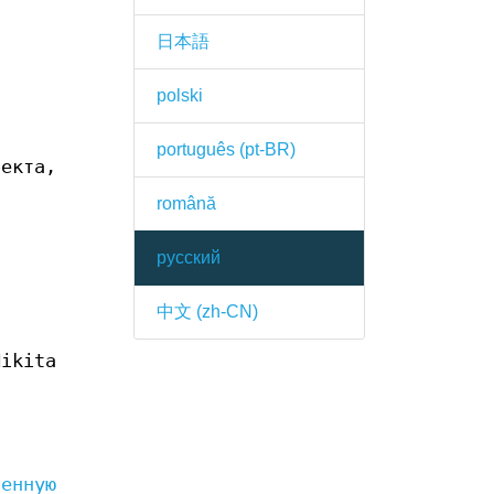
日本語
polski
português (pt-BR)
екта,
română
русский
中文 (zh-CN)
Nikita
венную