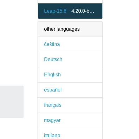
Leap-15.6
4.20.0-bp156.2.1
other languages
čeština
Deutsch
English
español
français
magyar
italiano