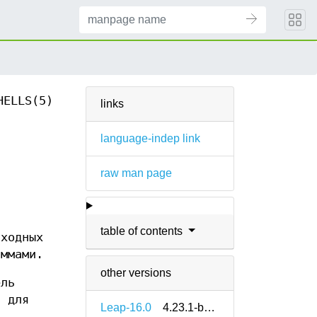
HELLS(5)
links
language-indep link
raw man page
table of contents
входных
ммами.
other versions
ель
п для
Leap-16.0
4.23.1-bp160.1.9