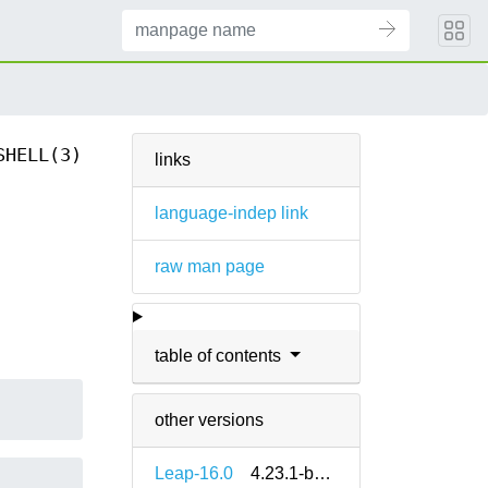
SHELL(3)
links
language-indep link
raw man page
table of contents
other versions
Leap-16.0
4.23.1-bp160.1.9