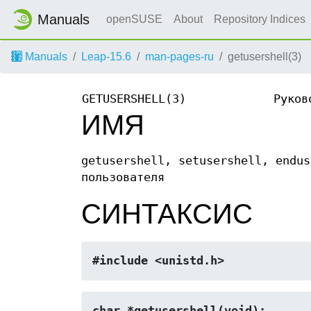
Manuals
openSUSE
About
Repository Indices
Manuals
Leap-15.6
man-pages-ru
getusershell(3)
GETUSERSHELL(3)
Руков
ИМЯ
getusershell, setusershell, endus
пользователя
СИНТАКСИС
#include <unistd.h>
char *getusershell(void);