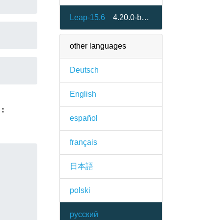
Leap-15.6
4.20.0-bp156.2.1
other languages
Deutsch
English
):
español
français
日本語
polski
русский