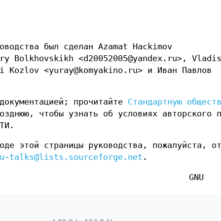
оводства был сделан Azamat Hackimov
ry Bolkhovskikh <d20052005@yandex.ru>, Vladi
i Kozlov <yuray@komyakino.ru> и Иван Павлов
 документацией; прочитайте
Стандартную общест
озднюю, чтобы узнать об условиях авторского 
ТИ.
оде этой страницы руководства, пожалуйста, о
u-talks@lists.sourceforge.net
.
GNU