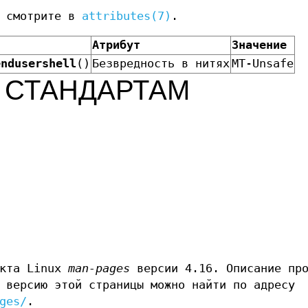
а смотрите в
attributes(7)
.
Атрибут
Значение
endusershell
()
Безвредность в нитях
MT-Unsafe
 СТАНДАРТАМ
екта Linux
man-pages
версии 4.16. Описание про
 версию этой страницы можно найти по адресу
ges/
.