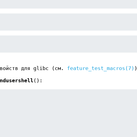
свойств для glibc (см.
feature_test_macros(7)
ndusershell
():