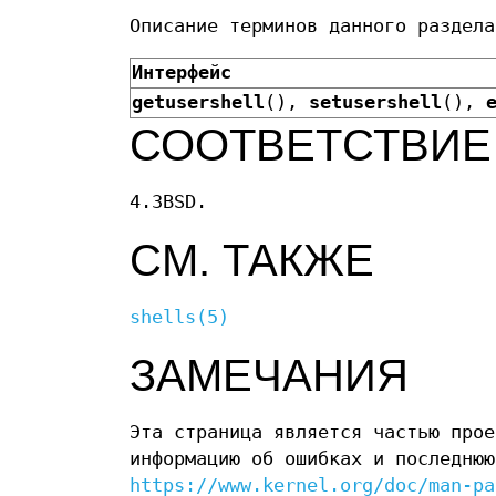
Описание терминов данного раздел
Интерфейс
getusershell
(),
setusershell
(),
СООТВЕТСТВИЕ
4.3BSD.
СМ. ТАКЖЕ
shells(5)
ЗАМЕЧАНИЯ
Эта страница является частью про
информацию об ошибках и последнюю
https://www.kernel.org/doc/man-pa