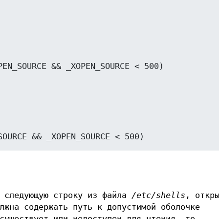
PEN_SOURCE && _XOPEN_SOURCE < 500)
т следующую строку из файла
/etc/shells
, откр
лжна содержать путь к допустимой оболочке
уществует или недоступен для чтения, то