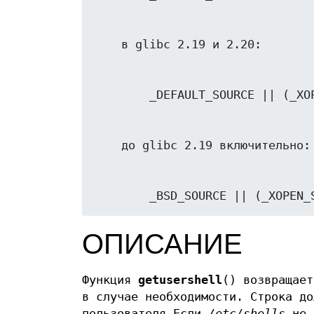
        _BSD_SOURCE || (_XO
ОПИСАНИЕ
Функция
getusershell
() возвращае
в случае необходимости. Строка до
пользователя.Если
/etc/shells
не с