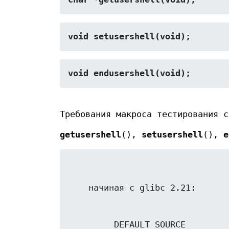
void setusershell(void);
void endusershell(void);
Требования макроса тестирования 
getusershell
(),
setusershell
(),
e