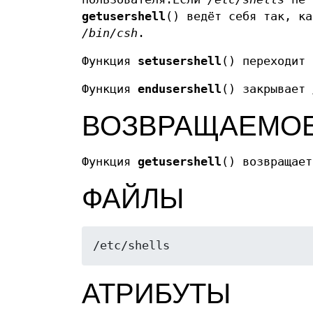
getusershell
() ведёт себя так, к
/bin/csh
.
Функция
setusershell
() переходит
Функция
endusershell
() закрывает
ВОЗВРАЩАЕМОЕ
Функция
getusershell
() возвращает
ФАЙЛЫ
/etc/shells
АТРИБУТЫ