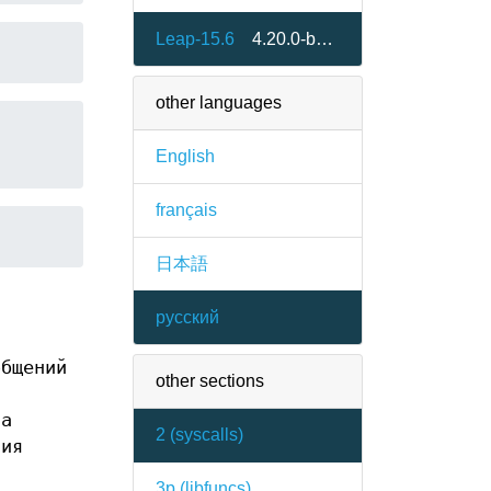
Leap-15.6
4.20.0-bp156.2.1
other languages
English
français
日本語
русский
общений
other sections
ва
2 (
syscalls
)
чия
3p (
libfuncs
)