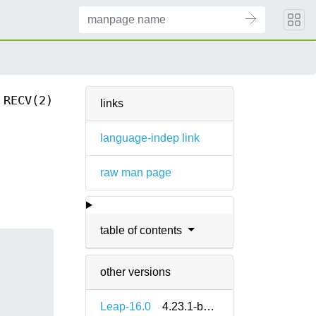
RECV(2)
links
language-indep link
raw man page
table of contents
other versions
Leap-16.0
4.23.1-bp160.1.9