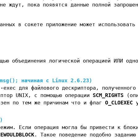
не ждут, пока появятся данные полной запроше
анных в сокете приложение может использовать
щью объединения логической операцией ИЛИ одн
msg
(); начиная с Linux 2.6.23)
n-exec для файлового дескриптора, полученного
иптор UNIX, с помощью операции
SCM_RIGHTS
(опи
езен по тем же причинам что и флаг
O_CLOEXEC
)
режим. Если операция могла бы привести к блок
и
EWOULDBLOCK
. Такое поведение подобно заданию