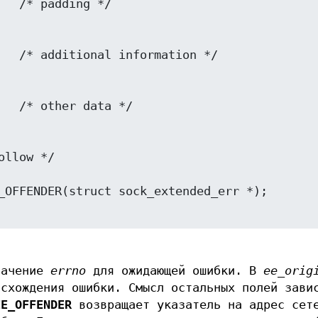
_OFFENDER(struct sock_extended_err *);

начение
errno
для ожидающей ошибки. В
ee_orig
исхождения ошибки. Смысл остальных полей зави
EE_OFFENDER
возвращает указатель на адрес сет