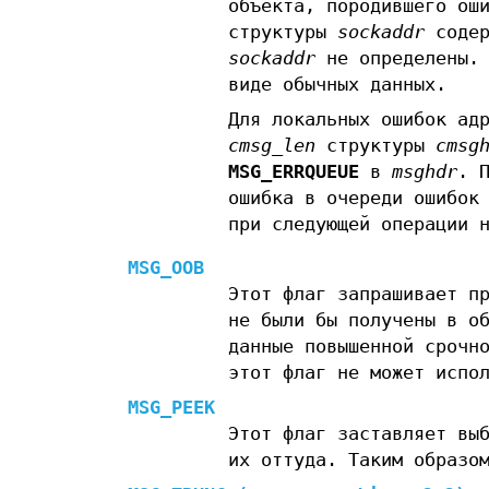
объекта, породившего ош
структуры
sockaddr
содер
sockaddr
не определены. 
виде обычных данных.
Для локальных ошибок ад
cmsg_len
структуры
cmsg
MSG_ERRQUEUE
в
msghdr
. 
ошибка в очереди ошибок
при следующей операции 
MSG_OOB
Этот флаг запрашивает п
не были бы получены в о
данные повышенной срочн
этот флаг не может испо
MSG_PEEK
Этот флаг заставляет вы
их оттуда. Таким образо