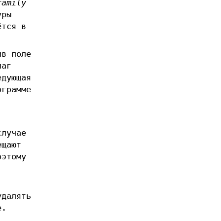
family
уры
ётся в
ив поле
лаг
едующая
ограмме
случае
ещают
оэтому
удалять
е.