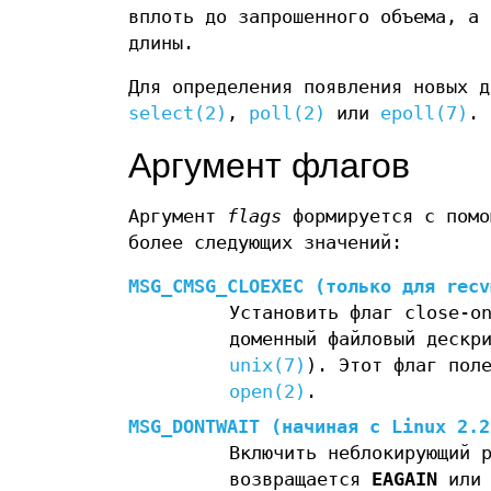
вплоть до запрошенного объема, а 
длины.
Для определения появления новых д
select(2)
,
poll(2)
или
epoll(7)
.
Аргумент флагов
Аргумент
flags
формируется с помо
более следующих значений:
MSG_CMSG_CLOEXEC
(только для
recv
Установить флаг close-o
доменный файловый дескр
unix(7)
). Этот флаг пол
open(2)
.
MSG_DONTWAIT
(начиная с Linux 2.2
Включить неблокирующий 
возвращается
EAGAIN
ил