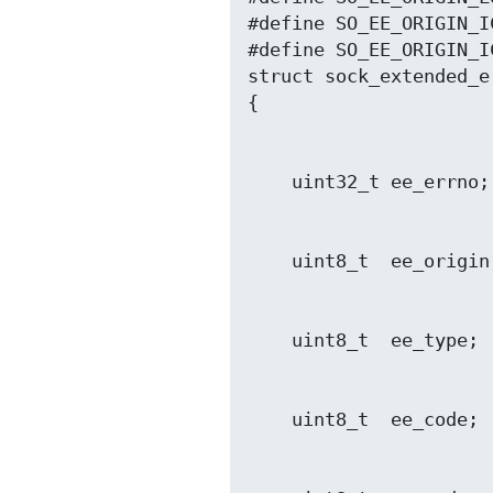
#define SO_EE_ORIGIN_IC
#define SO_EE_ORIGIN_IC
struct sock_extended_er