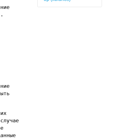
ение
).
ение
быть
 их
 случае
ие
данные