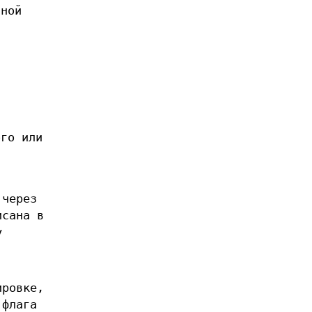
нной
ого или
 через
сана в
у
ировке,
 флага