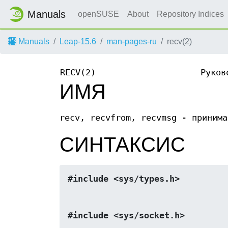
Manuals
openSUSE
About
Repository Indices
Manuals
Leap-15.6
man-pages-ru
recv(2)
RECV(2)
Руков
ИМЯ
recv, recvfrom, recvmsg - принима
СИНТАКСИС
#include <sys/types.h>
#include <sys/socket.h>