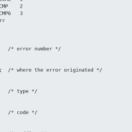
MP    2

MP6   3

r
