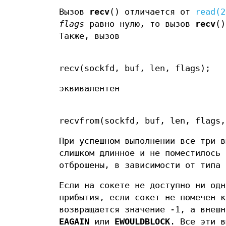
Вызов
recv
() отличается от
read(2
flags
равно нулю, то вызов
recv
(
Также, вызов
recv(sockfd, buf, len, flags);
эквивалентен
recvfrom(sockfd, buf, len, flags,
При успешном выполнении все три в
слишком длинное и не поместилось 
отброшены, в зависимости от типа 
Если на сокете не доступно ни одн
прибытия, если сокет не помечен 
возвращается значение -1, а внеш
EAGAIN
или
EWOULDBLOCK
. Все эти в