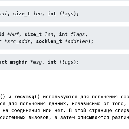
buf
, size_t 
len
, int 
flags
);
id *
buf
, size_t 
len
, int 
flags
,
ddr *
src_addr
, socklen_t *
addrlen
);
uct msghdr *
msg
, int 
flags
);
() и
recvmsg
() используются для получения со
ся для получения данных, независимо от того,
 на соединения или нет. В этой странице спер
системных вызовов, а затем описываются разли