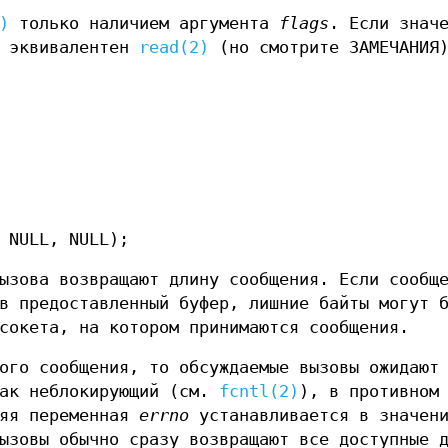
)
только наличием аргумента
flags
. Если знач
) эквивалентен
read(2)
(но смотрите ЗАМЕЧАНИЯ
 NULL, NULL);
ызова возвращают длину сообщения. Если сообщ
в предоставленный буфер, лишние байты могут 
сокета, на котором принимаются сообщения.
ого сообщения, то обсуждаемые вызовы ожидают
как неблокирующий (см.
fcntl(2)
), в противном
няя переменная
errno
устанавливается в значен
ызовы обычно сразу возвращают все доступные 