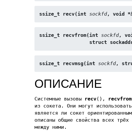
ssize_t recv(int 
sockfd
, void *
ssize_t recvfrom(int 
sockfd
, vo
                 struct socka
ssize_t recvmsg(int 
sockfd
, str
ОПИСАНИЕ
Системные вызовы
recv
(),
recvfrom
из сокета. Они могут использовать
является ли сокет ориентированным
описаны общие свойства всех трёх 
между ними.