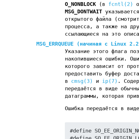
O_NONBLOCK
(в
fcntl(2)
о
MSG_DONTWAIT
указываетс
открытого файла (смотри
процесса, а также на др
ссылающиеся на это опис
MSG_ERRQUEUE
(начиная с Linux 2.2
Указание этого флага по
накопившиеся ошибки. Ош
которого зависит от про
предоставить буфер дост
в
cmsg(3)
и
ip(7)
. Соде
передаётся в виде обычн
датаграммы, которая при
Ошибка передаётся в вид
#define SO_EE_ORIGIN_NO
#define SO_EE_ORIGIN_LO