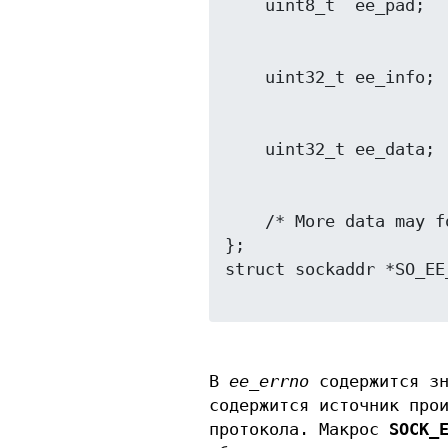
    /* More data may follow */

};

struct sockaddr *SO_EE
В
ee_errno
содержится з
содержится источник про
протокола. Макрос
SOCK_