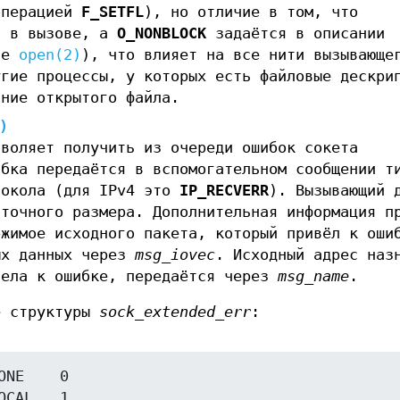
перацией
F_SETFL
), но отличие в том, что
я в вызове, а
O_NONBLOCK
задаётся в описании
те
open(2)
), что влияет на все нити вызывающе
угие процессы, у которых есть файловые дескри
ание открытого файла.
)
зволяет получить из очереди ошибок сокета
ибка передаётся в вспомогательном сообщении т
токола (для IPv4 это
IP_RECVERR
). Вызывающий 
аточного размера. Дополнительная информация п
ржимое исходного пакета, который привёл к оши
ых данных через
msg_iovec
. Исходный адрес наз
вела к ошибке, передаётся через
msg_name
.
е структуры
sock_extended_err
:
NE    0

CAL   1
