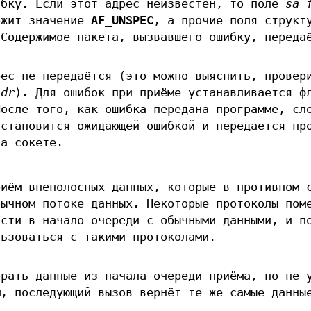
ибку. Если этот адрес неизвестен, то поле
sa_
жит значение
AF_UNSPEC
, а прочие поля структ
Содержимое пакета, вызвавшего ошибку, переда
рес не передаётся (это можно выяснить, провер
hdr
). Для ошибок при приёме устанавливается ф
После того, как ошибка передана программе, сл
 становится ожидающей ошибкой и передается пр
на сокете.
риём внеполосных данных, которые в противном 
бычном потоке данных. Некоторые протоколы пом
ости в начало очереди с обычными данными, и п
льзоваться с такими протоколами.
брать данные из начала очереди приёма, но не 
м, последующий вызов вернёт те же самые данны