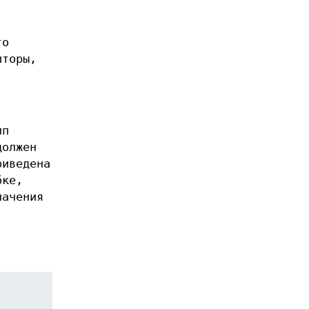
го
пторы,
ип
должен
риведена
бке,
начения