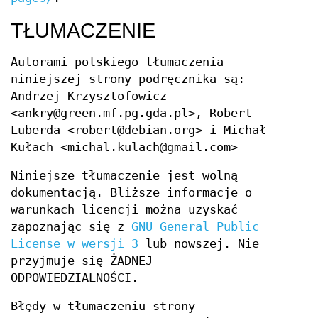
TŁUMACZENIE
Autorami polskiego tłumaczenia
niniejszej strony podręcznika są:
Andrzej Krzysztofowicz
<ankry@green.mf.pg.gda.pl>, Robert
Luberda <robert@debian.org> i Michał
Kułach <michal.kulach@gmail.com>
Niniejsze tłumaczenie jest wolną
dokumentacją. Bliższe informacje o
warunkach licencji można uzyskać
zapoznając się z
GNU General Public
License w wersji 3
lub nowszej. Nie
przyjmuje się ŻADNEJ
ODPOWIEDZIALNOŚCI.
Błędy w tłumaczeniu strony