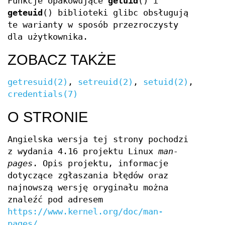
Funkcje opakowujące
getuid
() i
geteuid
() biblioteki glibc obsługują
te warianty w sposób przezroczysty
dla użytkownika.
ZOBACZ TAKŻE
getresuid(2)
,
setreuid(2)
,
setuid(2)
,
credentials(7)
O STRONIE
Angielska wersja tej strony pochodzi
z wydania 4.16 projektu Linux
man-
pages
. Opis projektu, informacje
dotyczące zgłaszania błędów oraz
najnowszą wersję oryginału można
znaleźć pod adresem
https://www.kernel.org/doc/man-
pages/
.