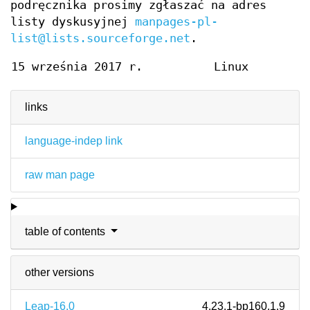
podręcznika prosimy zgłaszać na adres
listy dyskusyjnej
manpages-pl-
list@lists.sourceforge.net
.
15 września 2017 r.
Linux
links
language-indep link
raw man page
table of contents
other versions
Leap-16.0
4.23.1-bp160.1.9