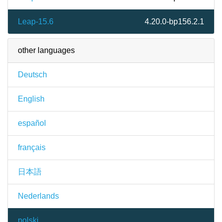
Leap-15.6
4.20.0-bp156.2.1
other languages
Deutsch
English
español
français
日本語
Nederlands
polski