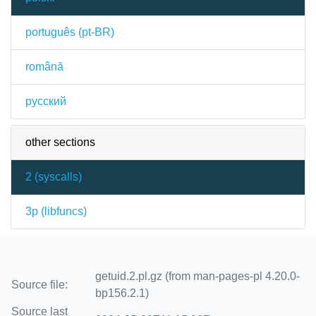
português (pt-BR)
română
русский
other sections
2 (
syscalls
)
3p (
libfuncs
)
getuid.2.pl.gz (from man-pages-pl 4.20.0-
Source file:
bp156.2.1)
Source last