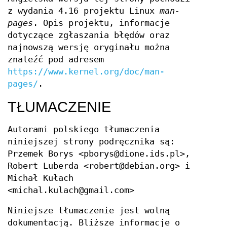
z wydania 4.16 projektu Linux
man-
pages
. Opis projektu, informacje
dotyczące zgłaszania błędów oraz
najnowszą wersję oryginału można
znaleźć pod adresem
https://www.kernel.org/doc/man-
pages/
.
TŁUMACZENIE
Autorami polskiego tłumaczenia
niniejszej strony podręcznika są:
Przemek Borys <pborys@dione.ids.pl>,
Robert Luberda <robert@debian.org> i
Michał Kułach
<michal.kulach@gmail.com>
Niniejsze tłumaczenie jest wolną
dokumentacją. Bliższe informacje o