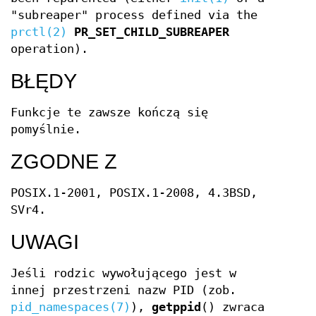
"subreaper" process defined via the
prctl(2)
PR_SET_CHILD_SUBREAPER
operation).
BŁĘDY
Funkcje te zawsze kończą się
pomyślnie.
ZGODNE Z
POSIX.1-2001, POSIX.1-2008, 4.3BSD,
SVr4.
UWAGI
Jeśli rodzic wywołującego jest w
innej przestrzeni nazw PID (zob.
pid_namespaces(7)
),
getppid
() zwraca