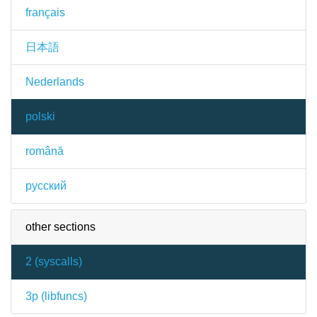
français
日本語
Nederlands
polski
română
русский
other sections
2 (
syscalls
)
3p (
libfuncs
)