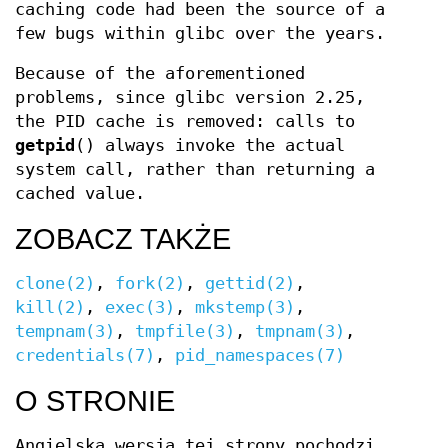
caching code had been the source of a
few bugs within glibc over the years.
Because of the aforementioned
problems, since glibc version 2.25,
the PID cache is removed: calls to
getpid
() always invoke the actual
system call, rather than returning a
cached value.
ZOBACZ TAKŻE
clone(2)
,
fork(2)
,
gettid(2)
,
kill(2)
,
exec(3)
,
mkstemp(3)
,
tempnam(3)
,
tmpfile(3)
,
tmpnam(3)
,
credentials(7)
,
pid_namespaces(7)
O STRONIE
Angielska wersja tej strony pochodzi