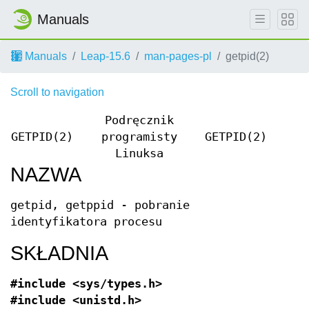
Manuals
Manuals
Leap-15.6
man-pages-pl
getpid(2)
Scroll to navigation
Podręcznik
GETPID(2)
programisty
GETPID(2)
Linuksa
NAZWA
getpid, getppid - pobranie
identyfikatora procesu
SKŁADNIA
#include <sys/types.h>
#include <unistd.h>