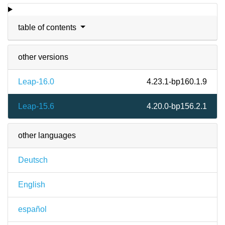
table of contents
other versions
Leap-16.0
4.23.1-bp160.1.9
Leap-15.6
4.20.0-bp156.2.1
other languages
Deutsch
English
español