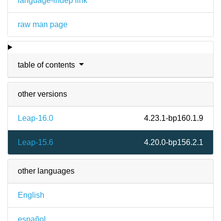
language-indep link
raw man page
table of contents
other versions
Leap-16.0
4.23.1-bp160.1.9
Leap-15.6
4.20.0-bp156.2.1
other languages
English
español