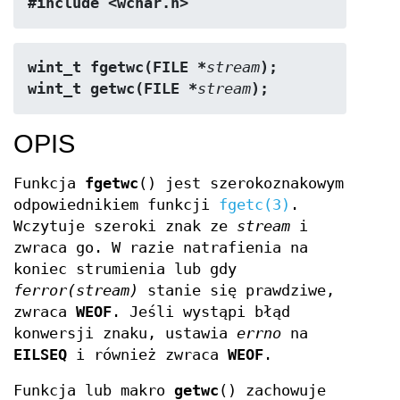
#include <wchar.h>
wint_t fgetwc(FILE *
stream
);
wint_t getwc(FILE *
stream
);
OPIS
Funkcja
fgetwc
() jest szerokoznakowym
odpowiednikiem funkcji
fgetc(3)
.
Wczytuje szeroki znak ze
stream
i
zwraca go. W razie natrafienia na
koniec strumienia lub gdy
ferror(stream)
stanie się prawdziwe,
zwraca
WEOF
. Jeśli wystąpi błąd
konwersji znaku, ustawia
errno
na
EILSEQ
i również zwraca
WEOF
.
Funkcja lub makro
getwc
() zachowuje