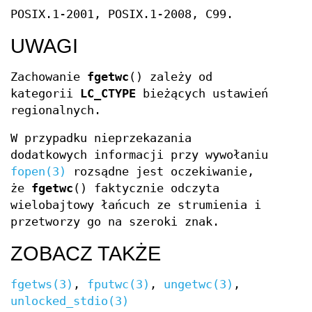
POSIX.1-2001, POSIX.1-2008, C99.
UWAGI
Zachowanie
fgetwc
() zależy od
kategorii
LC_CTYPE
bieżących ustawień
regionalnych.
W przypadku nieprzekazania
dodatkowych informacji przy wywołaniu
fopen(3)
rozsądne jest oczekiwanie,
że
fgetwc
() faktycznie odczyta
wielobajtowy łańcuch ze strumienia i
przetworzy go na szeroki znak.
ZOBACZ TAKŻE
fgetws(3)
,
fputwc(3)
,
ungetwc(3)
,
unlocked_stdio(3)