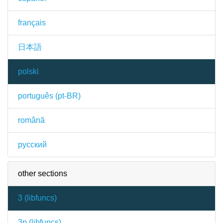
français
日本語
polski
português (pt-BR)
română
русский
other sections
3 (
libfuncs
)
3p (
libfuncs
)