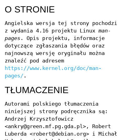
O STRONIE
Angielska wersja tej strony pochodzi
z wydania 4.16 projektu Linux
man-
pages
. Opis projektu, informacje
dotyczące zgłaszania błędów oraz
najnowszą wersję oryginału można
znaleźć pod adresem
https://www.kernel.org/doc/man-
pages/
.
TŁUMACZENIE
Autorami polskiego tłumaczenia
niniejszej strony podręcznika są:
Andrzej Krzysztofowicz
<ankry@green.mf.pg.gda.pl>, Robert
Luberda <robert@debian.org> i Michał