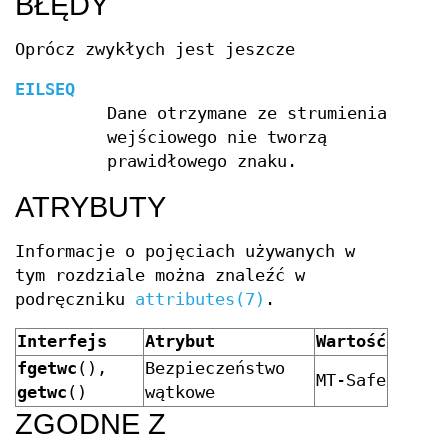
BŁĘDY
Oprócz zwykłych jest jeszcze
EILSEQ
Dane otrzymane ze strumienia
wejściowego nie tworzą
prawidłowego znaku.
ATRYBUTY
Informacje o pojęciach używanych w
tym rozdziale można znaleźć w
podręczniku
attributes(7)
.
Interfejs
Atrybut
Wartość
fgetwc
(),
Bezpieczeństwo
MT-Safe
getwc
()
wątkowe
ZGODNE Z