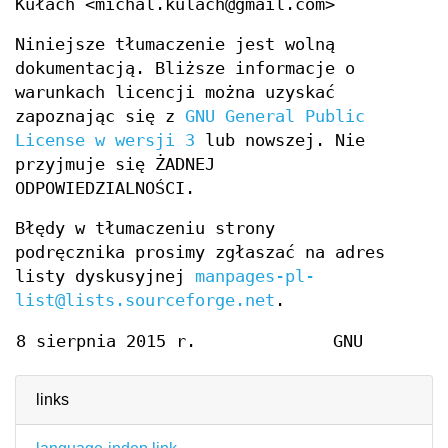
Kułach <michal.kulach@gmail.com>
Niniejsze tłumaczenie jest wolną
dokumentacją. Bliższe informacje o
warunkach licencji można uzyskać
zapoznając się z
GNU General Public
License w wersji 3
lub nowszej. Nie
przyjmuje się ŻADNEJ
ODPOWIEDZIALNOŚCI.
Błędy w tłumaczeniu strony
podręcznika prosimy zgłaszać na adres
listy dyskusyjnej
manpages-pl-
list@lists.sourceforge.net
.
8 sierpnia 2015 r.
GNU
links