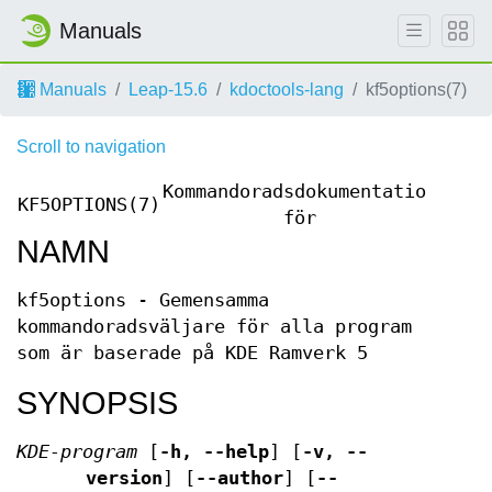
Manuals
Manuals
Leap-15.6
kdoctools-lang
kf5options(7)
Scroll to navigation
Kommandoradsdokumentation
KF5OPTIONS(7)
KF5O
för
NAMN
kf5options - Gemensamma
kommandoradsväljare för alla program
som är baserade på KDE Ramverk 5
SYNOPSIS
KDE-program
[
-h, --help
] [
-v, --
version
] [
--author
] [
--