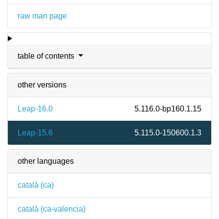
raw man page
table of contents
other versions
Leap-16.0
5.116.0-bp160.1.15
Leap-15.6
5.115.0-150600.1.3
other languages
català (ca)
català (ca-valencia)