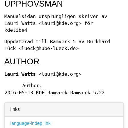
UPPHOVSMÄN
Manualsidan ursprungligen skriven av
Lauri Watts <lauri@kde.org> för
kdelibs4
Uppdaterad till Ramverk 5 av Burkhard
Lück <lueck@hube-lueck.de>
AUTHOR
Lauri Watts
<lauri@kde.org>
Author.
2016-05-13
KDE Ramverk Ramverk 5.22
links
language-indep link