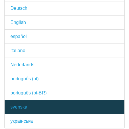
Deutsch
English
español
italiano
Nederlands
português (pt)
português (pt-BR)
svenska
українська