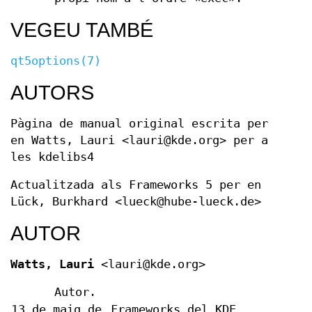
VEGEU TAMBÉ
qt5options(7)
AUTORS
Pàgina de manual original escrita per
en Watts, Lauri <lauri@kde.org> per a
les kdelibs4
Actualitzada als Frameworks 5 per en
Lück, Burkhard <lueck@hube-lueck.de>
AUTOR
Watts, Lauri
<lauri@kde.org>
Autor.
13 de maig de
Frameworks del KDE