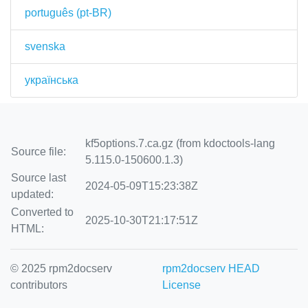
português (pt-BR)
svenska
українська
kf5options.7.ca.gz (from kdoctools-lang
Source file:
5.115.0-150600.1.3)
Source last
2024-05-09T15:23:38Z
updated:
Converted to
2025-10-30T21:17:51Z
HTML:
© 2025 rpm2docserv
rpm2docserv HEAD
contributors
License