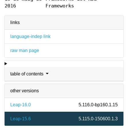
2016
Frameworks
links
language-indep link
raw man page
table of contents
other versions
Leap-16.0
5.116.0-bp160.1.15
Leap-15.6
5.115.0-150600.1.3