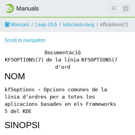
Manuals
Manuals
Leap-15.6
kdoctools-lang
kf5options(7)
Scroll to navigation
Documentació
KF5OPTIONS(7)
de la línia
KF5OPTIONS(7)
d'ord
NOM
kf5options - Opcions comunes de la
línia d'ordres per a totes les
aplicacions basades en els Frameworks
5 del KDE
SINOPSI