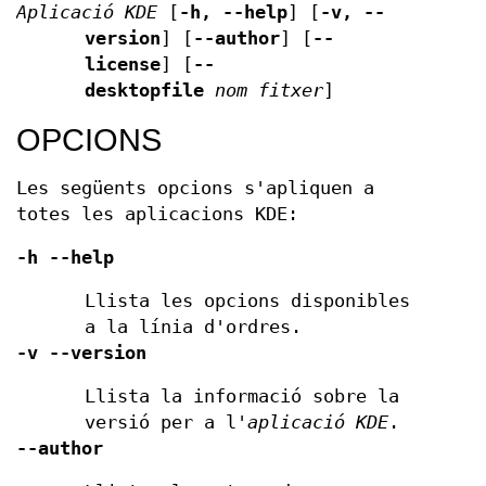
Aplicació KDE
[
-h, --help
] [
-v, --
version
] [
--author
] [
--
license
] [
--
desktopfile
nom fitxer
]
OPCIONS
Les següents opcions s'apliquen a
totes les aplicacions KDE:
-h
--help
Llista les opcions disponibles
a la línia d'ordres.
-v
--version
Llista la informació sobre la
versió per a l'
aplicació KDE
.
--author