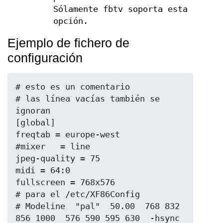
Sólamente fbtv soporta esta
opción.
Ejemplo de fichero de
configuración
# esto es un comentario

# las línea vacías también se 
ignoran

[global]

freqtab = europe-west

#mixer   = line

jpeg-quality = 75

midi = 64:0

fullscreen = 768x576

# para el /etc/XF86Config

# Modeline  "pal"  50.00  768 832 
856 1000  576 590 595 630  -hsync 