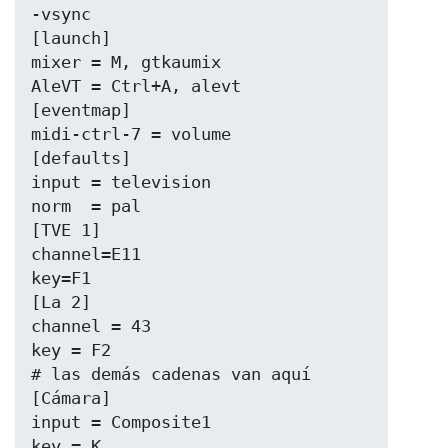
-vsync

[launch]

mixer = M, gtkaumix

AleVT = Ctrl+A, alevt

[eventmap]

midi-ctrl-7 = volume

[defaults]

input = television

norm  = pal

[TVE 1]

channel=E11

key=F1

[La 2]

channel = 43

key = F2

# las demás cadenas van aquí

[Cámara]

input = Composite1

key = K