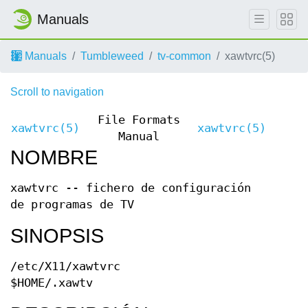
Manuals
Manuals
Tumbleweed
tv-common
xawtvrc(5)
Scroll to navigation
File Formats
xawtvrc(5)
xawtvrc(5)
Manual
NOMBRE
xawtvrc -- fichero de configuración
de programas de TV
SINOPSIS
/etc/X11/xawtvrc
$HOME/.xawtv