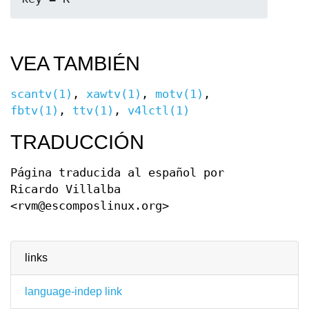
VEA TAMBIÉN
scantv(1)
,
xawtv(1)
,
motv(1)
,
fbtv(1)
,
ttv(1)
,
v4lctl(1)
TRADUCCIÓN
Página traducida al español por
Ricardo Villalba
<rvm@escomposlinux.org>
links
language-indep link