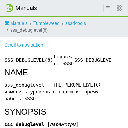
Manuals
Manuals
Tumbleweed
sssd-tools
sss_debuglevel(8)
Scroll to navigation
Справка
SSS_DEBUGLEVEL(8)
SSS_DEBUGLEVEL(8)
по SSSD
NAME
sss_debuglevel - [НЕ РЕКОМЕНДУЕТСЯ]
изменить уровень отладки во время
работы SSSD
SYNOPSIS
sss_debuglevel
[
параметры
]