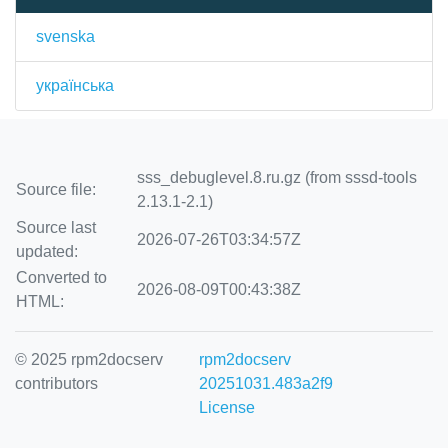
svenska
українська
sss_debuglevel.8.ru.gz (from sssd-tools
Source file:
2.13.1-2.1)
Source last
2026-07-26T03:34:57Z
updated:
Converted to
2026-08-09T00:43:38Z
HTML:
© 2025 rpm2docserv
rpm2docserv
contributors
20251031.483a2f9
License