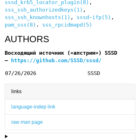
sssd_krb5_locator_plugin(8)
,
sss_ssh_authorizedkeys(1)
,
sss_ssh_knownhosts(1)
,
sssd-ifp(5)
,
pam_sss(8)
.
sss_rpcidmapd(5)
AUTHORS
Восходящий источник («апстрим»)
SSSD
—
https://github.com/SSSD/sssd/
07/26/2026
SSSD
links
language-indep link
raw man page